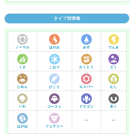
タイプ別情報
ノーマル
ほのお
みず
でんき
くさ
こおり
かくとう
どく
じめん
ひこう
エスパー
むし
いわ
あく
ゴースト
ドラゴン
ー
ー
はがね
フェアリー