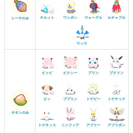
x2
ワシボン
ウォーグル
ルチャブル
チルット
シーヤのみ
ウッウ
x2
x2
ピッピ
ピクシー
プリン
プクリン
x2
ピィ
ププリン
トゲピー
トゲチック
モモンのみ
アブリー
アブリボン
トゲキッス
ニンフィア