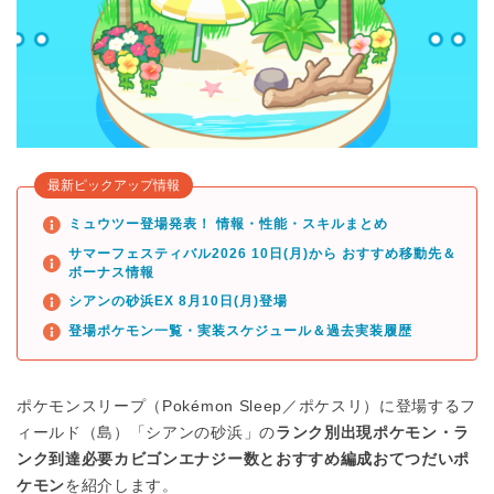
最新ピックアップ情報
ミュウツー登場発表！ 情報・性能・スキルまとめ
サマーフェスティバル2026 10日(月)から おすすめ移動先＆
ボーナス情報
シアンの砂浜EX 8月10日(月)登場
登場ポケモン一覧・実装スケジュール＆過去実装履歴
ポケモンスリープ（Pokémon Sleep／ポケスリ）に登場するフ
ィールド（島）「シアンの砂浜」の
ランク別出現ポケモン・ラ
ンク到達必要カビゴンエナジー数とおすすめ編成おてつだいポ
ケモン
を紹介します。