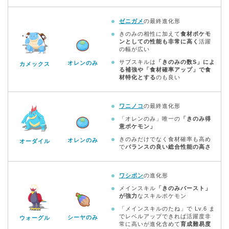
ゼニガメ
の最終進化形
きのみの相性に加えて
食材ポケモ
ンとしての性能も非常に高く
活躍
の幅が広い
サブスキルは
「きのみの数S」によ
オレンのみ
カメックス
る補強や「食材確率アップ」で食
材特化とする
のも良い
ワニノコ
の最終進化形
「オレンのみ」唯一の
「きのみ得
意ポケモン」
きのみだけでなく食材確率も高め
オレンのみ
オーダイル
で
バランスの良い総合性能の高さ
ワシボン
の進化形
メインスキル
「きのみバースト」
が強力
なスキルポケモン
「メインスキルのたね」で Lv.6 ま
でレベルアップできれば活躍度非
シーヤのみ
ウォーグル
常に高いが進化含めて
育成難易度