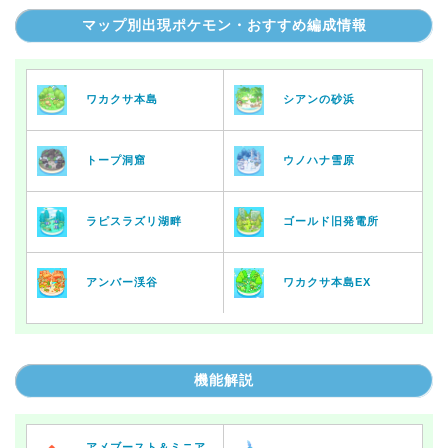
マップ別出現ポケモン・おすすめ編成情報
ワカクサ本島
シアンの砂浜
トープ洞窟
ウノハナ雪原
ラピスラズリ湖畔
ゴールド旧発電所
アンバー渓谷
ワカクサ本島EX
機能解説
アメブースト＆ミニア