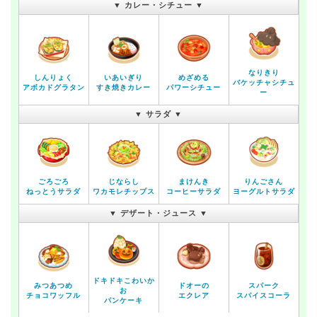
▼ カレー・シチュー ▼
なりきり
しんりょく
いあいぎり
めざめる
バケッチャシチュ
アボカドグラタン
すき焼きカレー
パワーシチュー
ー
▼ サラダ ▼
ごろごろ
じならし
まけんき
りんごさん
ねっとうサラダ
ワカモレチップス
コーヒーサラダ
ヨーグルトサラダ
▼ デザート・ジュース ▼
ドキドキこわいか
みつあつめ
ドオーの
スパーク
お
チョコワッフル
エクレア
スパイスコーラ
パンケーキ