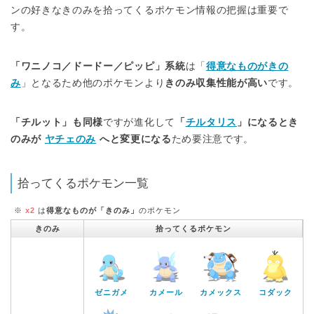
ンの好きなきのみを拾ってくるポケモン情報の把握は重要で
す。
「ワニノコ／ドードー／ピッピ」系統
は「
得意なものがきの
み
」となるため他のポケモンより
きのみ収集性能が高い
です。
「チルット」も同様
ですが進化して
「
チルタリス
」になるとき
のみが
ヤチェのみ
へと変更になる
ため要注意です。
拾ってくるポケモン一覧
※
x2
は
得意なものが「きのみ」
のポケモン
きのみ
拾ってくるポケモン
ゼニガメ
カメール
カメックス
コダック