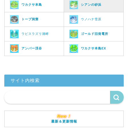
ワカクサ本島
シアンの砂浜
トープ洞窟
ウノハナ雪原
ラピスラズリ湖畔
ゴールド旧発電所
アンバー渓谷
ワカクサ本島EX
サイト内検索
New！
最新＆更新情報