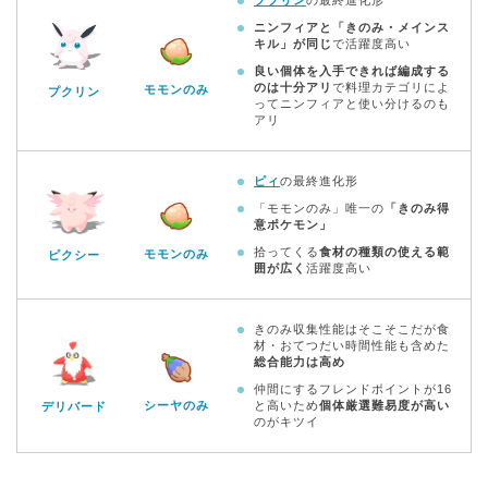
ニンフィアと「きのみ・メインス
キル」が同じ
で活躍度高い
良い個体を入手できれば編成する
のは十分アリ
で料理カテゴリによ
モモンのみ
プクリン
ってニンフィアと使い分けるのも
アリ
ピィ
の最終進化形
「モモンのみ」唯一の
「きのみ得
意ポケモン」
拾ってくる
食材の種類の使える範
モモンのみ
ピクシー
囲が広く
活躍度高い
きのみ収集性能はそこそこだが食
材・おてつだい時間性能も含めた
総合能力は高め
仲間にするフレンドポイントが16
シーヤのみ
と高いため
個体厳選難易度が高い
デリバード
のがキツイ