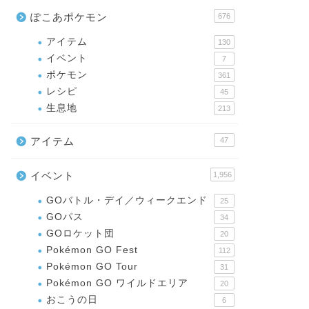
ぽこあポケモン
676
アイテム
130
イベント
7
ポケモン
361
レシピ
45
生息地
213
アイテム
47
イベント
1,956
GOバトル・デイ／ウィークエンド
25
GOパス
34
GOロケット団
20
Pokémon GO Fest
112
Pokémon GO Tour
31
Pokémon GO ワイルドエリア
20
おこうの日
6