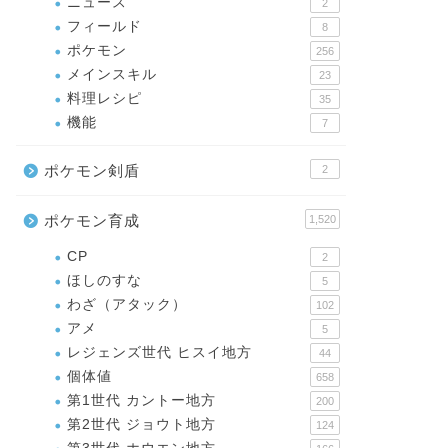
ニュース
2
フィールド
8
ポケモン
256
メインスキル
23
料理レシピ
35
機能
7
ポケモン剣盾
2
ポケモン育成
1,520
CP
2
ほしのすな
5
わざ（アタック）
102
アメ
5
レジェンズ世代 ヒスイ地方
44
個体値
658
第1世代 カントー地方
200
第2世代 ジョウト地方
124