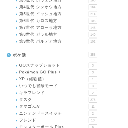
第3世代 ホウエン地方
166
第4世代 シンオウ地方
164
第5世代 イッシュ地方
214
第6世代 カロス地方
106
第7世代 アローラ地方
146
第8世代 ガラル地方
140
第9世代 パルデア地方
102
ポケ活
358
GOスナップショット
3
Pokémon GO Plus +
3
XP（経験値）
1
いつでも冒険モード
3
キラフレンド
2
タスク
276
タマゴふか
11
ニンテンドースイッチ
2
フレンド
13
モンスターボール Plus
6