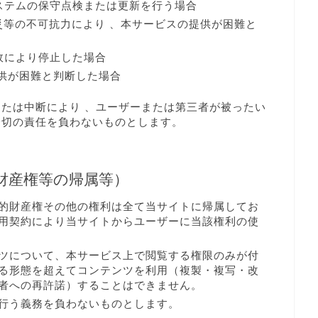
ステムの保守点検または更新を行う場合
天災等の不可抗力により 、本サービスの提供が困難と
故により停止した場合
供が困難と判断した場合
または中断により 、ユーザーまたは第三者が被ったい
一切の責任を負わないものとします。
財産権等の帰属等）
的財産権その他の権利は全て当サイトに帰属してお
用契約により当サイトからユーザーに当該権利の使
ツについて、本サービス上で閲覧する権限のみが付
る形態を超えてコンテンツを利用（複製・複写・改
者への再許諾）することはできません。
行う義務を負わないものとします。