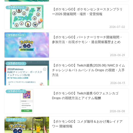
コラボイベント
【ポケモンGO】ポケモンセンタースタンプラリ
ー2026 開催期間・場所・背景情報
2026-07-02
コラボイベント
【ポケモンGO】パートナーリサーチ開催期間・
参加方法・出現ポケモン・過去開催履歴まとめ
2026-06-29
コラボイベント
【ポケモンGO】Twitch連携(2026.06) NAICタイム
チャレンジ＆バトルバンドル Drops の視聴・入手
方法
2026-06-13
コラボイベント
【ポケモンGO】Twitch連携 GOフェスシカゴ
Drops の視聴方法とアイテム報酬
2026-06-08
コラボイベント
【ポケモンGO】コメダ珈琲＆おかげ庵レイドア
ワー 開催情報