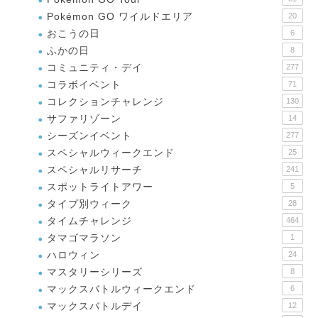
Pokémon GO ワイルドエリア
20
おこうの日
6
ふかの日
8
コミュニティ・デイ
277
コラボイベント
71
コレクションチャレンジ
130
サファリゾーン
14
シーズンイベント
277
スペシャルウィークエンド
25
スペシャルリサーチ
241
スポットライトアワー
5
タイプ別ウィーク
28
タイムチャレンジ
464
タマゴマラソン
1
ハロウィン
24
マスタリーシリーズ
8
マックスバトルウィークエンド
6
マックスバトルデイ
12