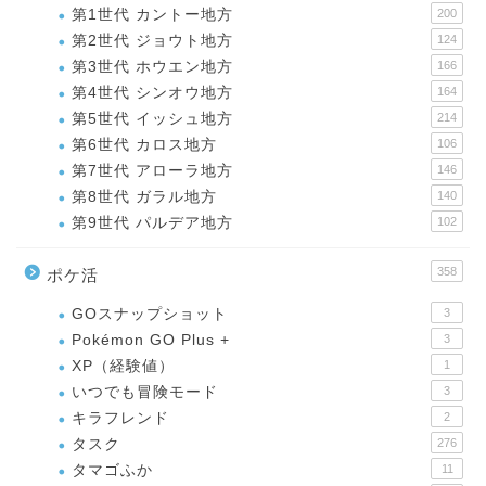
第1世代 カントー地方
200
第2世代 ジョウト地方
124
第3世代 ホウエン地方
166
第4世代 シンオウ地方
164
第5世代 イッシュ地方
214
第6世代 カロス地方
106
第7世代 アローラ地方
146
第8世代 ガラル地方
140
第9世代 パルデア地方
102
358
ポケ活
GOスナップショット
3
Pokémon GO Plus +
3
XP（経験値）
1
いつでも冒険モード
3
キラフレンド
2
タスク
276
タマゴふか
11