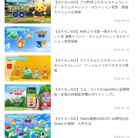
コラボイベント
【ポケモンGO】プロ野球コラボ ピカチュウレイ
ド・タイムチャレンジ・ロケーション背景・開催
スケジュール情報
2026-08-03
コラボイベント
【ポケモンGO】ANAコラボ第一弾ポケモンジェ
ット赤 連動イベント：タイムチャレンジ＆ロケー
ション背景情報
2026-07-30
コラボイベント
【ポケモンGO】マクドナルドコラボ バックトゥ
タイムチャレンジ・フィールドリサーチタスク情
報
2026-07-22
コラボイベント
【ポケモンGO】コカ・コーラ(CokeON)と提携開
始！全国の自動販売機がポケストップに
2026-07-10
コラボイベント
【ポケモンGO】Twitch連携(2026.07) 10周年記念
Drops の視聴・入手方法
2026-07-10