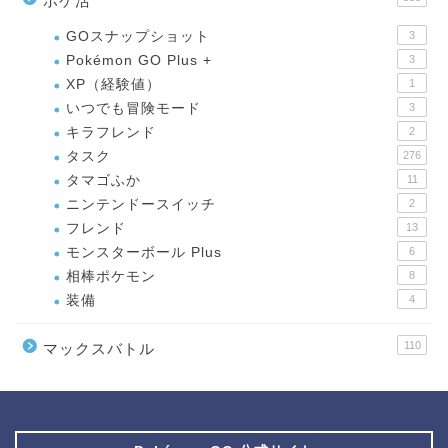
ポケ活
GOスナップショット
3
Pokémon GO Plus +
3
XP（経験値）
1
いつでも冒険モード
3
キラフレンド
2
タスク
276
タマゴふか
11
ニンテンドースイッチ
2
フレンド
13
モンスターボール Plus
6
相棒ポケモン
8
装備
4
110
マックスバトル