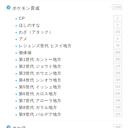
1,520
ポケモン育成
CP
2
ほしのすな
5
わざ（アタック）
102
アメ
5
レジェンズ世代 ヒスイ地方
44
個体値
658
第1世代 カントー地方
200
第2世代 ジョウト地方
124
第3世代 ホウエン地方
166
第4世代 シンオウ地方
164
第5世代 イッシュ地方
214
第6世代 カロス地方
106
第7世代 アローラ地方
146
第8世代 ガラル地方
140
第9世代 パルデア地方
102
358