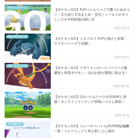
GOバトルリーグ
【ポケモンGO】PvPバトルリーグで勝つためのコ
ツ・立ち回り方法まとめ：交代／シールドのタイ
ミングや不利対面の戦い方
2020-05-21
GOバトルリーグ
【ポケモンGO】メタグロス PvPの強さと対策：
マスターリーグで活躍！
2020-04-12
GOバトルリーグ
【ポケモンGO】リザードンのハイパーリーグ最
適技と対策ポケモン：ほのお技が環境に刺さる！
2020-03-30
対人戦(PvP)
【ポケモンGO】GOバトルリーグが2020年に登
場！オンラインマッチング対戦システム実装！
2019-10-22
対人戦(PvP)
【ポケモンGO】トレーナーバトル(PvP対戦)報酬
一覧！トレーニングと対人戦ごとに紹介