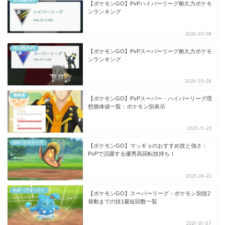
対人戦(PvP)
【ポケモンGO】PvPハイパーリーグ耐久力ポケモ
ンランキング
2026-05-08
対人戦(PvP)
【ポケモンGO】PvPスーパーリーグ耐久力ポケモ
ンランキング
2026-05-08
個体値
【ポケモンGO】PvPスーパー・ハイパーリーグ理
想個体値一覧：ポケモン別表示
2025-11-23
GOバトルリーグ
【ポケモンGO】マッギョのおすすめ技と強さ：
PvPで活躍する優秀高回転技持ち！
2023-04-22
わざ（アタック）
【ポケモンGO】スーパーリーグ・ポケモン別技2
発動までの技1最短回数一覧
2021-01-07