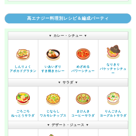
高エナジー料理別レシピ＆編成パーティ
▼ カレー・シチュー ▼
なりきり
しんりょく
いあいぎり
めざめる
バケッチャシチュ
アボカドグラタン
すき焼きカレー
パワーシチュー
ー
▼ サラダ ▼
ごろごろ
じならし
まけんき
りんごさん
ねっとうサラダ
ワカモレチップス
コーヒーサラダ
ヨーグルトサラダ
▼ デザート・ジュース ▼