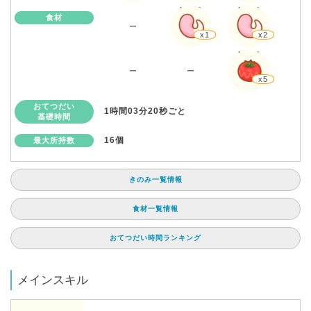
Lv.30
Lv.60
食材
ー
x1
x2
Lv.60
ー
ー
x5
おてつだい
1時間03分20秒ごと
基礎時間
16個
最大所持数
きのみ一覧情報
食材一覧情報
おてつだい時間ランキング
メインスキル