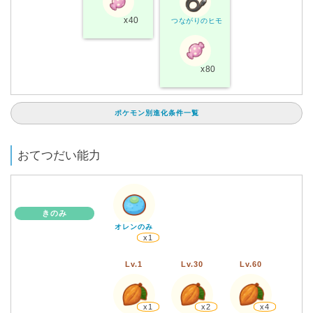
x40
つながりのヒモ
x80
ポケモン別進化条件一覧
おてつだい能力
きのみ
オレンのみ
x1
Lv.1
Lv.30
Lv.60
x1
x2
x4