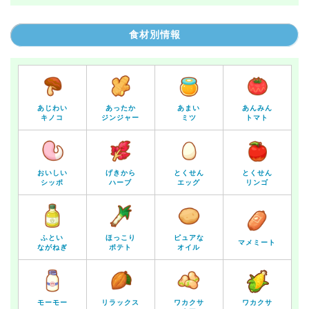
食材別情報
あじわい
あったか
あまい
あんみん
キノコ
ジンジャー
ミツ
トマト
おいしい
げきから
とくせん
とくせん
シッポ
ハーブ
エッグ
リンゴ
ふとい
ほっこり
ピュアな
マメミート
ながねぎ
ポテト
オイル
モーモー
リラックス
ワカクサ
ワカクサ