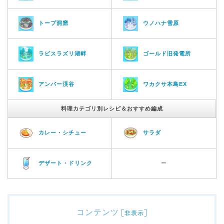
トープ洞窟
ウノハナ雪原
ラピスラズリ湖畔
ゴールド旧発電所
アンバー渓谷
ワカクサ本島EX
料理カテゴリ別レシピ＆おすすめ編成
カレー・シチュー
サラダ
デザート・ドリンク
ー
コンテンツ
[
]
非表示