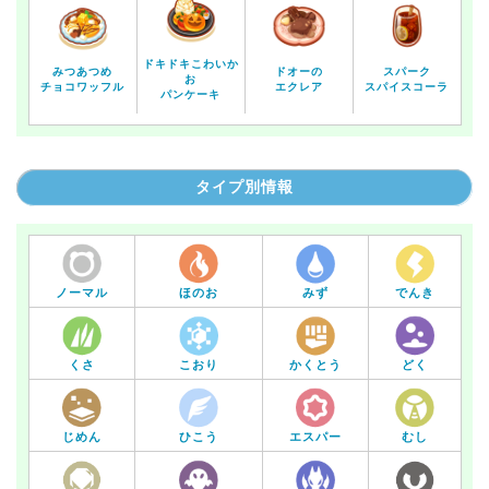
ドキドキこわいか
みつあつめ
ドオーの
スパーク
お
チョコワッフル
エクレア
スパイスコーラ
パンケーキ
タイプ別情報
ノーマル
ほのお
みず
でんき
くさ
こおり
かくとう
どく
じめん
ひこう
エスパー
むし