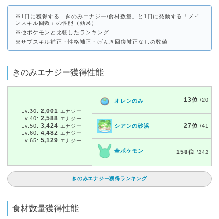
※1日に獲得する「きのみエナジー/食材数量」と1日に発動する「メイ
ンスキル回数」の性能（効果）
※他ポケモンと比較したランキング
※サブスキル補正・性格補正・げんき回復補正なしの数値
きのみエナジー獲得性能
13位
/20
オレンのみ
2,001
Lv.30:
エナジー
2,588
Lv.40:
エナジー
3,424
27位
Lv.50:
シアンの砂浜
/41
エナジー
4,482
Lv.60:
エナジー
5,129
Lv.65:
エナジー
全ポケモン
158位
/242
きのみエナジー獲得ランキング
食材数量獲得性能