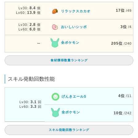
8.4
Lv30:
個
17位
/49
リラックスカカオ
13.9
Lv60:
個
2.8
Lv30:
個
3位
おいしいシッポ
/4
6.0
Lv60:
個
全ポケモン
205位
ー
/240
食材獲得数量ランキング
スキル発動回数性能
4位
/11
げんきエールS
3.1
Lv30:
回
3.3
Lv60:
回
全ポケモン
10位
/242
スキル発動回数ランキング