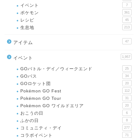
イベント
7
ポケモン
361
レシピ
45
生息地
213
47
アイテム
1,957
イベント
GOバトル・デイ／ウィークエンド
25
GOパス
34
GOロケット団
20
Pokémon GO Fest
112
Pokémon GO Tour
31
Pokémon GO ワイルドエリア
20
おこうの日
6
ふかの日
8
コミュニティ・デイ
277
コラボイベント
71