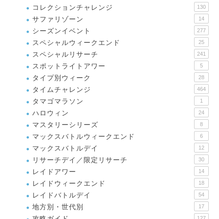
コレクションチャレンジ
130
サファリゾーン
14
シーズンイベント
277
スペシャルウィークエンド
25
スペシャルリサーチ
241
スポットライトアワー
5
タイプ別ウィーク
28
タイムチャレンジ
464
タマゴマラソン
1
ハロウィン
24
マスタリーシリーズ
8
マックスバトルウィークエンド
6
マックスバトルデイ
12
リサーチデイ／限定リサーチ
30
レイドアワー
14
レイドウィークエンド
18
レイドバトルデイ
54
地方別・世代別
17
攻略ガイド
127