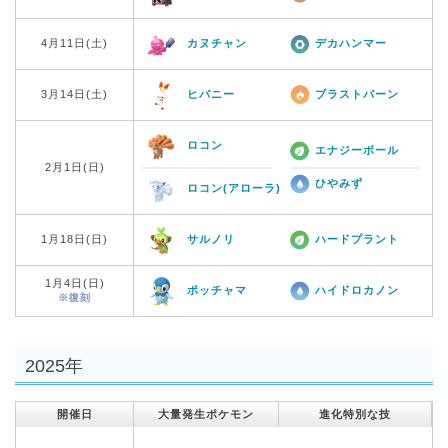
4月11日(土)
カヌチャン
デカハンマー
3月14日(土)
ヒバニー
ブラストバーン
ロコン
エナジーボール
2月1日(日)
ひやみず
ロコン(アローラ)
1月18日(日)
サルノリ
ハードプラント
1月4日(日)
ポッチャマ
ハイドロカノン
※復刻
2025年
開催日
大量発生ポケモン
進化特別な技