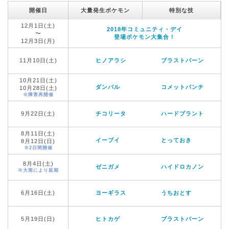
開催日
大量発生ポケモン
特別な技
12月1日(土)
2018年コミュニティ・デイ
〜
登場ポケモン大集合！
12月3日(月)
11月10日(土)
ヒノアラシ
ブラストバーン
10月21日(土)
ダンバル
コメットパンチ
10月28日(土)
※障害再開催
9月22日(土)
チコリータ
ハードプラント
8月11日(土)
イーブイ
とっておき
8月12日(日)
※2日間開催
8月4日(土)
ゼニガメ
ハイドロカノン
※大雨により延期
6月16日(土)
ヨーギラス
うちおとす
5月19日(日)
ヒトカゲ
ブラストバーン