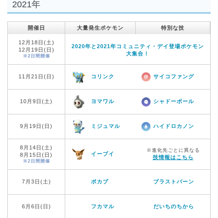
2021年
開催日
大量発生ポケモン
特別な技
12月18日(土)
2020年と2021年コミュニティ・デイ登場ポケモン
12月19日(日)
大集合！
※2日間開催
11月21日(日)
コリンク
サイコファング
10月9日(土)
ヨマワル
シャドーボール
9月19日(日)
ミジュマル
ハイドロカノン
8月14日(土)
※進化先ごとに異なる
イーブイ
8月15日(日)
技情報はこちら
※2日間開催
7月3日(土)
ポカブ
ブラストバーン
6月6日(日)
フカマル
だいちのちから