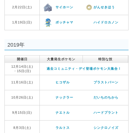
2月22日(土)
サイホーン
がんせきほう
1月19日(日)
ポッチャマ
ハイドロカノン
2019年
開催日
大量発生ポケモン
特別な技
12月14日(土)
過去コミュニティ・デイ登場ポケモン大集合！
・15日(日)
11月16日(土)
ヒコザル
ブラストバーン
10月26日(土)
ナックラー
だいちのちから
9月15日(日)
ナエトル
ハードプラント
8月3日(土)
ラルトス
シンクロノイズ