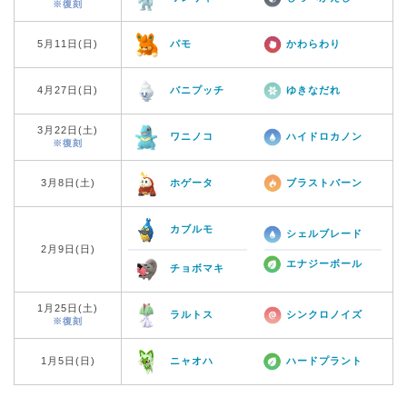
※復刻
5月11日(日)
パモ
かわらわり
4月27日(日)
バニプッチ
ゆきなだれ
3月22日(土)
ワニノコ
ハイドロカノン
※復刻
3月8日(土)
ホゲータ
ブラストバーン
カブルモ
シェルブレード
2月9日(日)
エナジーボール
チョボマキ
1月25日(土)
ラルトス
シンクロノイズ
※復刻
1月5日(日)
ニャオハ
ハードプラント