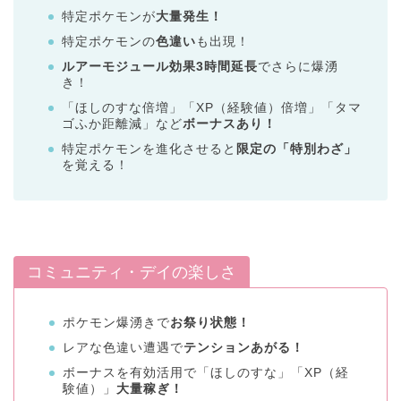
特定ポケモンが
大量発生！
特定ポケモンの
色違い
も出現！
ルアーモジュール効果3時間延長
でさらに爆湧
き！
「ほしのすな倍増」「XP（経験値）倍増」「タマ
ゴふか距離減」など
ボーナスあり！
特定ポケモンを進化させると
限定の「特別わざ」
を覚える！
コミュニティ・デイの楽しさ
ポケモン爆湧きで
お祭り状態！
レアな色違い遭遇で
テンションあがる！
ボーナスを有効活用で「ほしのすな」「XP（経
験値）」
大量稼ぎ！