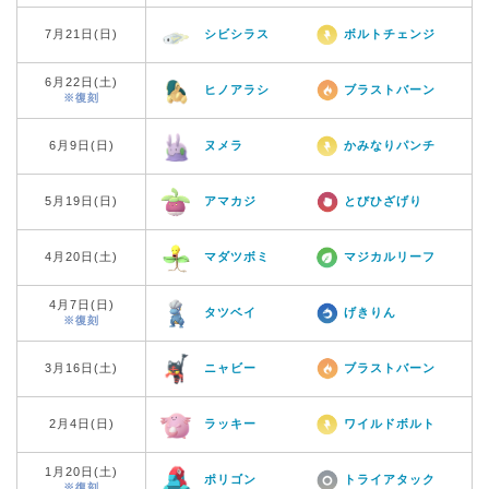
7月21日(日)
シビシラス
ボルトチェンジ
6月22日(土)
ヒノアラシ
ブラストバーン
※復刻
6月9日(日)
ヌメラ
かみなりパンチ
5月19日(日)
アマカジ
とびひざげり
4月20日(土)
マダツボミ
マジカルリーフ
4月7日(日)
タツベイ
げきりん
※復刻
3月16日(土)
ニャビー
ブラストバーン
2月4日(日)
ラッキー
ワイルドボルト
1月20日(土)
ポリゴン
トライアタック
※復刻