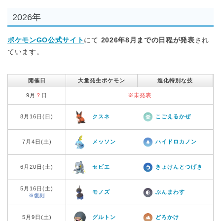
2026年
ポケモンGO公式サイト
にて
2026年8月までの日程が発表
され
ています。
開催日
大量発生ポケモン
進化特別な技
9月
？
日
※未発表
8月16日(日)
クスネ
こごえるかぜ
7月4日(土)
メッソン
ハイドロカノン
6月20日(土)
セビエ
きょけんとつげき
5月16日(土)
モノズ
ぶんまわす
※復刻
5月9日(土)
グルトン
どろかけ