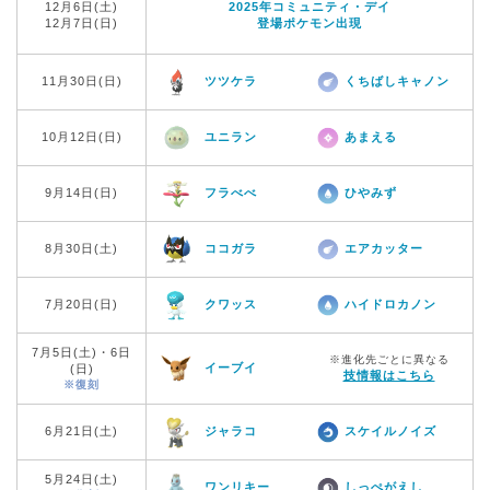
12月6日(土)
2025年コミュニティ・デイ
12月7日(日)
登場ポケモン出現
11月30日(日)
ツツケラ
くちばしキャノン
10月12日(日)
ユニラン
あまえる
9月14日(日)
フラべべ
ひやみず
8月30日(土)
ココガラ
エアカッター
7月20日(日)
クワッス
ハイドロカノン
7月5日(土)・6日
※進化先ごとに異なる
イーブイ
(日)
技情報はこちら
※復刻
6月21日(土)
ジャラコ
スケイルノイズ
5月24日(土)
ワンリキー
しっぺがえし