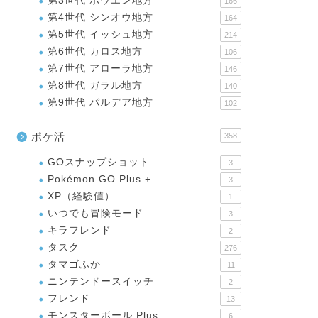
第3世代 ホウエン地方
166
第4世代 シンオウ地方
164
第5世代 イッシュ地方
214
第6世代 カロス地方
106
第7世代 アローラ地方
146
第8世代 ガラル地方
140
第9世代 パルデア地方
102
ポケ活
358
GOスナップショット
3
Pokémon GO Plus +
3
XP（経験値）
1
いつでも冒険モード
3
キラフレンド
2
タスク
276
タマゴふか
11
ニンテンドースイッチ
2
フレンド
13
モンスターボール Plus
6