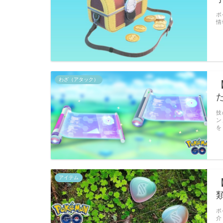
ポ
情
わざ（アタック）
技
ン
を
アイテム
ポ
介