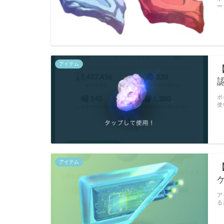
ー
アイテム
ポ
使
アイテム
ア
る