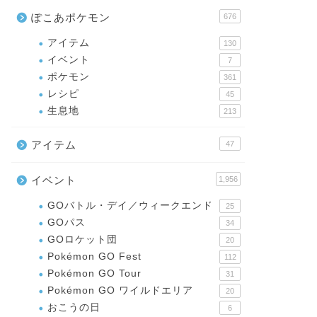
ぽこあポケモン
676
アイテム
130
イベント
7
ポケモン
361
レシピ
45
生息地
213
アイテム
47
イベント
1,956
GOバトル・デイ／ウィークエンド
25
GOパス
34
GOロケット団
20
Pokémon GO Fest
112
Pokémon GO Tour
31
Pokémon GO ワイルドエリア
20
おこうの日
6