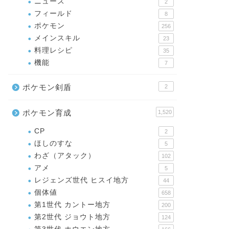
ニュース
2
フィールド
8
ポケモン
256
メインスキル
23
料理レシピ
35
機能
7
ポケモン剣盾
2
ポケモン育成
1,520
CP
2
ほしのすな
5
わざ（アタック）
102
アメ
5
レジェンズ世代 ヒスイ地方
44
個体値
658
第1世代 カントー地方
200
第2世代 ジョウト地方
124