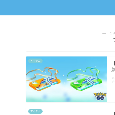
― C
アイテム
ジ
で
アイテム