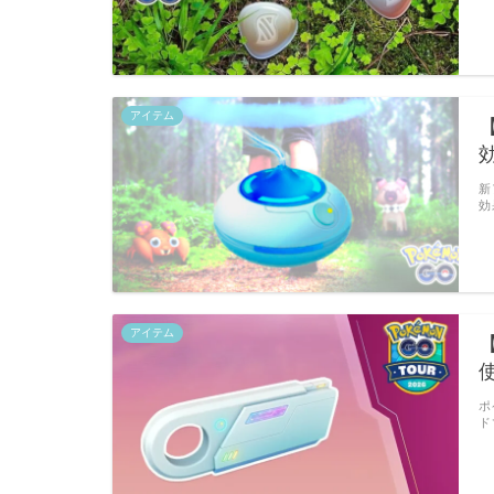
アイテム
新
効
アイテム
ポ
ド