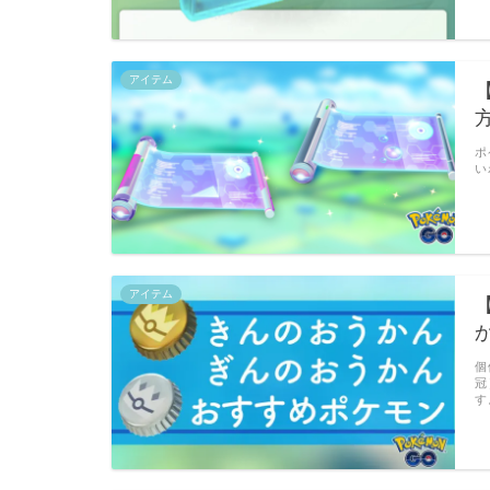
アイテム
ポ
い
アイテム
個
冠
す