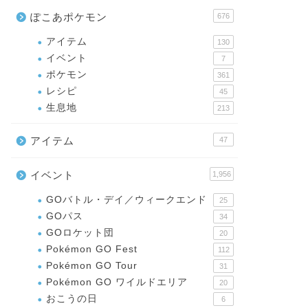
ぽこあポケモン
676
アイテム
130
イベント
7
ポケモン
361
レシピ
45
生息地
213
アイテム
47
イベント
1,956
GOバトル・デイ／ウィークエンド
25
GOパス
34
GOロケット団
20
Pokémon GO Fest
112
Pokémon GO Tour
31
Pokémon GO ワイルドエリア
20
おこうの日
6