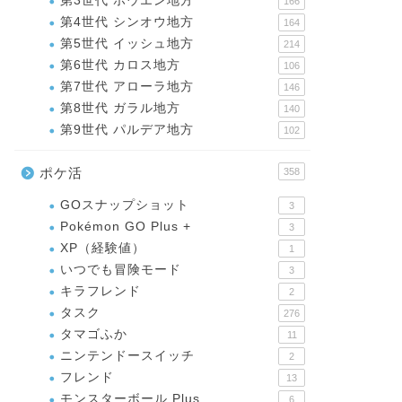
第3世代 ホウエン地方
166
第4世代 シンオウ地方
164
第5世代 イッシュ地方
214
第6世代 カロス地方
106
第7世代 アローラ地方
146
第8世代 ガラル地方
140
第9世代 パルデア地方
102
ポケ活
358
GOスナップショット
3
Pokémon GO Plus +
3
XP（経験値）
1
いつでも冒険モード
3
キラフレンド
2
タスク
276
タマゴふか
11
ニンテンドースイッチ
2
フレンド
13
モンスターボール Plus
6