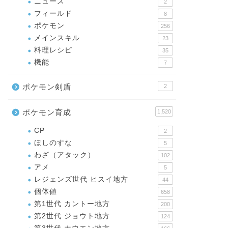
ニュース
2
フィールド
8
ポケモン
256
メインスキル
23
料理レシピ
35
機能
7
ポケモン剣盾
2
ポケモン育成
1,520
CP
2
ほしのすな
5
わざ（アタック）
102
アメ
5
レジェンズ世代 ヒスイ地方
44
個体値
658
第1世代 カントー地方
200
第2世代 ジョウト地方
124