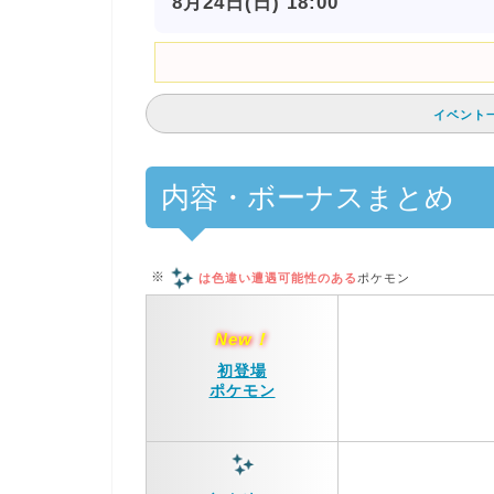
8月24日(日) 18:00
イベント
内容・ボーナスまとめ
※
は色違い遭遇可能性のある
ポケモン
New！
初登場
ポケモン