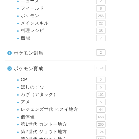
ニュース
2
フィールド
8
ポケモン
256
メインスキル
22
料理レシピ
35
機能
7
ポケモン剣盾
2
ポケモン育成
1,520
CP
2
ほしのすな
5
わざ（アタック）
102
アメ
5
レジェンズ世代 ヒスイ地方
44
個体値
658
第1世代 カントー地方
200
第2世代 ジョウト地方
124