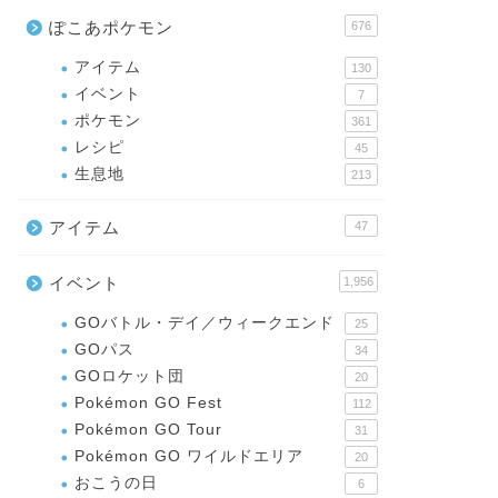
ぽこあポケモン
676
アイテム
130
イベント
7
ポケモン
361
レシピ
45
生息地
213
アイテム
47
イベント
1,956
GOバトル・デイ／ウィークエンド
25
GOパス
34
GOロケット団
20
Pokémon GO Fest
112
Pokémon GO Tour
31
Pokémon GO ワイルドエリア
20
おこうの日
6