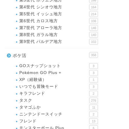
第3世代 ホウエン地方
166
第4世代 シンオウ地方
164
第5世代 イッシュ地方
214
第6世代 カロス地方
106
第7世代 アローラ地方
146
第8世代 ガラル地方
140
第9世代 パルデア地方
102
ポケ活
358
GOスナップショット
3
Pokémon GO Plus +
3
XP（経験値）
1
いつでも冒険モード
3
キラフレンド
2
タスク
276
タマゴふか
11
ニンテンドースイッチ
2
フレンド
13
モンスターボール Plus
6