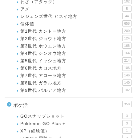
わざ（アタック）
102
アメ
5
レジェンズ世代 ヒスイ地方
44
個体値
658
第1世代 カントー地方
200
第2世代 ジョウト地方
124
第3世代 ホウエン地方
166
第4世代 シンオウ地方
164
第5世代 イッシュ地方
214
第6世代 カロス地方
106
第7世代 アローラ地方
146
第8世代 ガラル地方
140
第9世代 パルデア地方
102
358
ポケ活
GOスナップショット
3
Pokémon GO Plus +
3
XP（経験値）
1