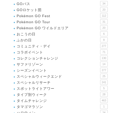
GOパス
34
GOロケット団
20
Pokémon GO Fest
112
Pokémon GO Tour
31
Pokémon GO ワイルドエリア
20
おこうの日
6
ふかの日
8
コミュニティ・デイ
277
コラボイベント
71
コレクションチャレンジ
130
サファリゾーン
14
シーズンイベント
277
スペシャルウィークエンド
25
スペシャルリサーチ
241
スポットライトアワー
5
タイプ別ウィーク
28
タイムチャレンジ
463
タマゴマラソン
1
ハロウィン
24