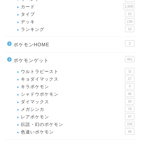
カード
1,608
タイプ
10
デッキ
130
ランキング
10
3
ポケモンHOME
461
ポケモンゲット
ウルトラビースト
11
キョダイマックス
27
キラポケモン
4
シャドウポケモン
46
ダイマックス
34
メガシンカ
79
レアポケモン
47
伝説・幻のポケモン
105
色違いポケモン
46