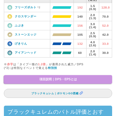
1.5
フリーズボルト
192
128.0
*2
(0.9)
2.0
クロスサンダー
140
70.0
(1.3)
3.0
ふぶき
156
52.0
(1.4)
2.5
ストーンエッジ
105
42.0
(0.9)
4.0
げきりん
132
33.0
(2.6)
2.0
アイアンヘッド
60
30.0
(1.4)
※
赤字
は「タイプ一致の
1.2倍
」が適用された威力／DPS
(*2) は特別なイベントで覚える
特別技
項目説明｜DPS・EPSとは
ブラックキュレム｜ポケモンGO図鑑
ブラックキュレムのバトル評価とおす