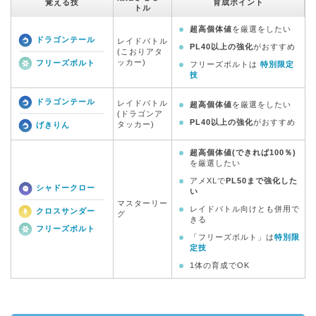
覚える技
育成ポイント
トル
超高個体値
を厳選をしたい
ドラゴンテール
レイドバトル
PL40以上の強化
がおすすめ
(こおりアタ
ッカー)
フリーズボルト
フリーズボルトは
特別限定
技
ドラゴンテール
レイドバトル
超高個体値
を厳選をしたい
(ドラゴンア
PL40以上の強化
がおすすめ
タッカー)
げきりん
超高個体値(できれば100％)
を厳選したい
アメXLで
PL50まで強化した
シャドークロー
い
マスターリー
レイドバトル向けとも併用で
クロスサンダー
グ
きる
フリーズボルト
「フリーズボルト」は
特別限
定技
1体の育成でOK