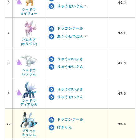
6
48.4
りゅうせいぐん
*1
シャドウ
カイリュー
ドラゴンテール
7
48.1
あくうせつだん
*2
パルキア
(オリジン)
りゅうのいぶき
8
47.6
りゅうせいぐん
シャドウ
レシラム
りゅうのいぶき
9
47.6
りゅうせいぐん
シャドウ
ディアルガ
ドラゴンテール
10
46.6
げきりん
ブラック
キュレム