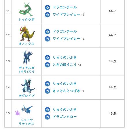
ドラゴンテール
44.7
11
ワイドブレイカー
*1
レックウザ
ドラゴンテール
44.7
12
ワイドブレイカー
*1
オノノクス
りゅうのいぶき
13
44.3
ときのほうこう
*2
ディアルガ
(オリジン)
りゅうのいぶき
44.2
14
きょけんとつげき
*1
セグレイブ
りゅうのいぶき
15
43.5
ドラゴンクロー
シャドウ
ラティオス