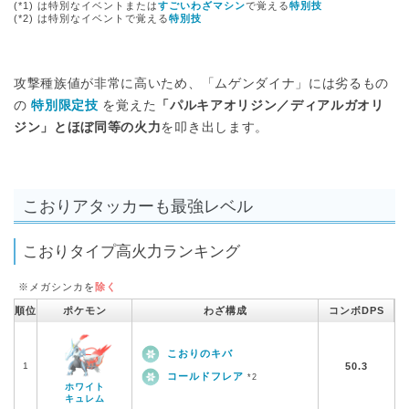
(*1) は特別なイベントまたは
すごいわざマシン
で覚える
特別技
(*2) は特別なイベントで覚える
特別技
攻撃種族値が非常に高いため、「ムゲンダイナ」には劣るもの
の
特別限定技
を覚えた
「パルキアオリジン／ディアルガオリ
ジン」とほぼ同等の火力
を叩き出します。
こおりアタッカーも最強レベル
こおりタイプ高火力ランキング
※メガシンカを
除く
順位
ポケモン
わざ構成
コンボDPS
こおりのキバ
1
50.3
コールドフレア
*2
ホワイト
キュレム