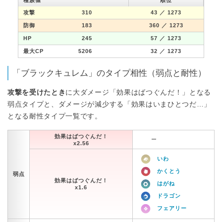
種族値
順位
攻撃
310
43
／ 1273
防御
183
360
／ 1273
HP
245
57
／ 1273
最大CP
5206
32
／ 1273
「ブラックキュレム」のタイプ相性（弱点と耐性）
攻撃を受けたとき
に大ダメージ「効果はばつぐんだ！」となる
弱点タイプと、ダメージが減少する「効果はいまひとつだ…」
となる耐性タイプ一覧です。
効果はばつぐんだ！
ー
x2.56
いわ
かくとう
弱点
効果はばつぐんだ！
はがね
x1.6
ドラゴン
フェアリー