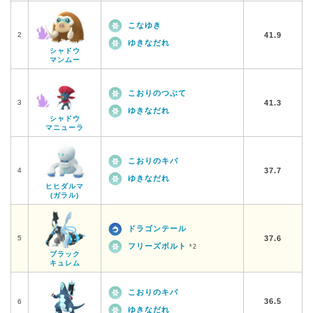
こなゆき
2
41.9
ゆきなだれ
シャドウ
マンムー
こおりのつぶて
3
41.3
ゆきなだれ
シャドウ
マニューラ
こおりのキバ
4
37.7
ゆきなだれ
ヒヒダルマ
(ガラル)
ドラゴンテール
5
37.6
フリーズボルト
*2
ブラック
キュレム
こおりのキバ
36.5
6
ゆきなだれ