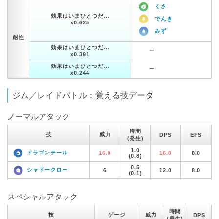
くさ
効果はいまひとつだ…
でんき
x0.625
みず
耐性
効果はいまひとつだ…
ー
x0.391
効果はいまひとつだ…
ー
x0.244
ジム／レイドバトル：覚える技データ
ノーマルアタック
時間
技
威力
DPS
EPS
(発生)
1.0
ドラゴンテール
16.8
16.8
8.0
(0.8)
0.5
シャドークロー
6
12.0
8.0
(0.1)
スペシャルアタック
時間
技
ゲージ
威力
DPS
(発生)