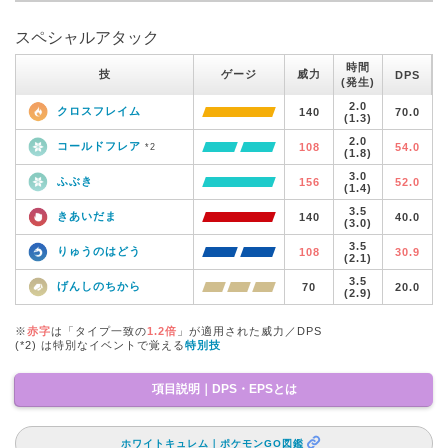
スペシャルアタック
時間
技
ゲージ
威力
DPS
(発生)
2.0
クロスフレイム
140
70.0
(1.3)
2.0
コールドフレア
108
54.0
*2
(1.8)
3.0
ふぶき
156
52.0
(1.4)
3.5
きあいだま
140
40.0
(3.0)
3.5
りゅうのはどう
108
30.9
(2.1)
3.5
げんしのちから
70
20.0
(2.9)
※
赤字
は「タイプ一致の
1.2倍
」が適用された威力／DPS
(*2) は特別なイベントで覚える
特別技
項目説明｜DPS・EPSとは
ホワイトキュレム｜ポケモンGO図鑑