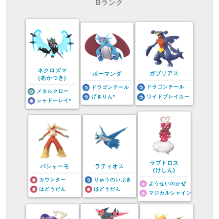
Bランク
ネクロズマ
ガブリアス
ボーマンダ
(あかつき)
ドラゴンテール
ドラゴンテール
メタルクロー
げきりん*
ワイドブレイカー
シャドーレイ*
ラブトロス
バシャーモ
ラティオス
(けしん)
カウンター
りゅうのいぶき
ようせいのかぜ
はどうだん
はどうだん
マジカルシャイン