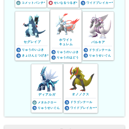
コメットパンチ*
せいなるつるぎ*
ワイドブレイカー*
ホワイト
セグレイブ
パルキア
キュレム
りゅうのいぶき
ドラゴンテール
りゅうのいぶき
きょけんとつげき*
りゅうせいぐん
りゅうのはどう
オノノクス
ディアルガ
ドラゴンテール
メタルクロー
りゅうせいぐん
ワイドブレイカー*