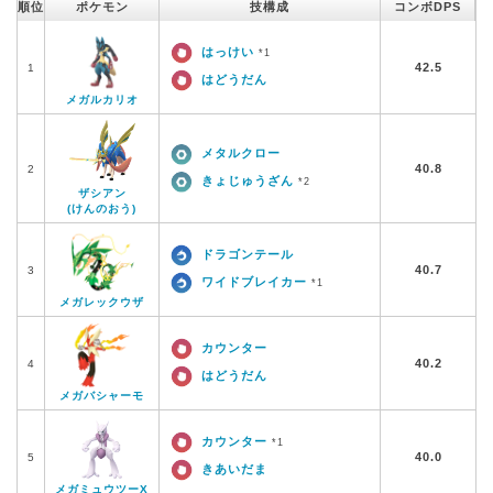
順位
ポケモン
技構成
コンボDPS
はっけい
*1
42.5
1
はどうだん
メガルカリオ
メタルクロー
40.8
2
きょじゅうざん
*2
ザシアン
(けんのおう)
ドラゴンテール
40.7
3
ワイドブレイカー
*1
メガレックウザ
カウンター
40.2
4
はどうだん
メガバシャーモ
カウンター
*1
40.0
5
きあいだま
メガミュウツーX