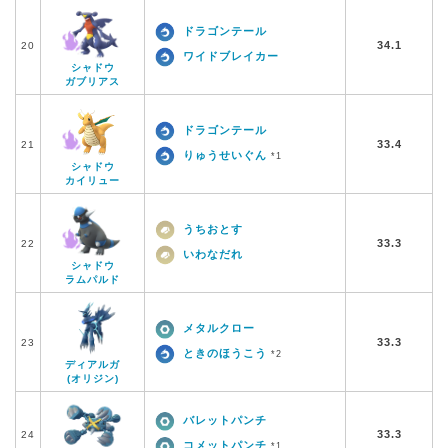
ドラゴンテール
34.1
20
ワイドブレイカー
シャドウ
ガブリアス
ドラゴンテール
33.4
21
りゅうせいぐん
*1
シャドウ
カイリュー
うちおとす
33.3
22
いわなだれ
シャドウ
ラムパルド
メタルクロー
33.3
23
ときのほうこう
*2
ディアルガ
(オリジン)
バレットパンチ
33.3
24
コメットパンチ
*1