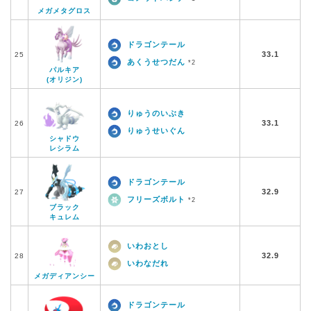
メガメタグロス
ドラゴンテール
33.1
25
あくうせつだん
*2
パルキア
(オリジン)
りゅうのいぶき
33.1
26
りゅうせいぐん
シャドウ
レシラム
ドラゴンテール
32.9
27
フリーズボルト
*2
ブラック
キュレム
いわおとし
32.9
28
いわなだれ
メガディアンシー
ドラゴンテール