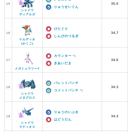
35.0
15
りゅうせいぐん
シャドウ
ディアルガ
けたぐり
34.7
16
しんぴのつるぎ
ケルディオ
(かくご)
カウンター
*1
34.6
17
きあいだま
メガミュウツーY
バレットパンチ
34.3
18
コメットパンチ
*1
シャドウ
メタグロス
りゅうのいぶき
34.3
19
はどうだん
シャドウ
ラティオス