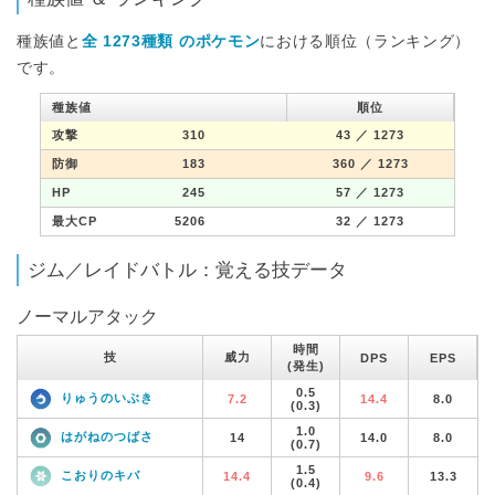
種族値と
全 1273種類 のポケモン
における順位（ランキング）
です。
種族値
順位
攻撃
310
43
／ 1273
防御
183
360
／ 1273
HP
245
57
／ 1273
最大CP
5206
32
／ 1273
ジム／レイドバトル：覚える技データ
ノーマルアタック
時間
技
威力
DPS
EPS
(発生)
0.5
りゅうのいぶき
7.2
14.4
8.0
(0.3)
1.0
はがねのつばさ
14
14.0
8.0
(0.7)
1.5
こおりのキバ
14.4
9.6
13.3
(0.4)