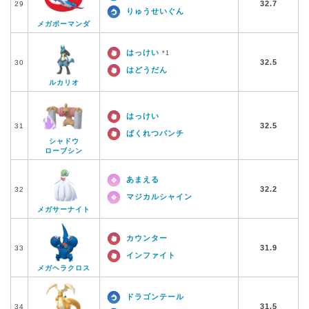
32.7
29
りゅうせいぐん
メガボーマンダ
はっけい
*1
32.5
30
はどうだん
ルカリオ
はっけい
32.5
31
ばくれつパンチ
シャドウ
ローブシン
あまえる
32.2
32
マジカルシャイン
メガサーナイト
カウンター
31.9
33
インファイト
メガヘラクロス
ドラゴンテール
31.5
34