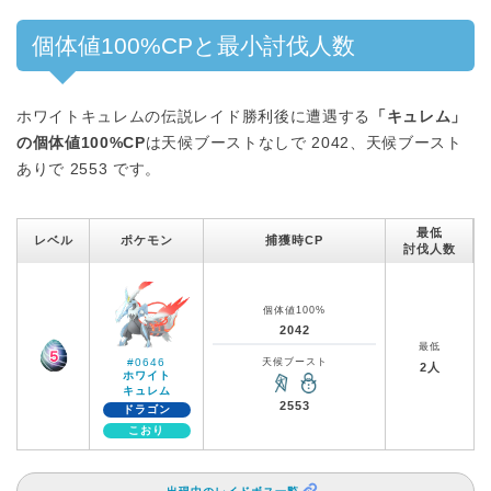
個体値100%CPと最小討伐人数
ホワイトキュレムの伝説レイド勝利後に遭遇する
「キュレム」
の個体値100%CP
は天候ブーストなしで 2042、天候ブースト
ありで 2553 です。
最低
レベル
ポケモン
捕獲時CP
討伐人数
個体値100%
2042
最低
#0646
天候ブースト
2人
ホワイト
キュレム
2553
ドラゴン
こおり