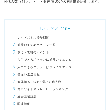
討伐人数（何人から）・個体値100％CP情報を紹介します。
コンテンツ
[
]
非表示
レイドバトル登場期間
対策おすすめポケモン一覧
弱点・攻略のポイント
入手できるポケモンは通常のキュレム
入手できるエナジーはブレイズエナジー
色違い遭遇情報
個体値100%CPと最小討伐人数
対ホワイトキュレムDPSランキング
過去登場履歴
関連情報