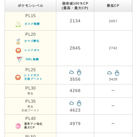
個体値100％CP
ポケモンレベル
最低CP
(最高・最大CP)
PL15
2134
2057
タスク報酬
PL20
タマゴ孵化
2845
2742
レイドボス
GBL報酬
PL25
レイドボス
3556
天候ブースト
3428
PL30
4268
ー
野生
PL35
ー
野生
4623
天候ブースト
PL40
4979
ー
通常アメ強化
最大CP
PL50