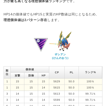
力が最も高くなる理想個体値ランキング
です。
HP14の個体値でもHP15と実質のHP数値は同じとなるため、
理想個体値は2パターン存在
します。
ザシアン
(けんのおう)
個体値
順
ランク%
CP
PL
位
攻撃
防御
HP
1
15
15
15
5629
50.0
100％
1
15
15
14
5615
50.0
100％
3
14
15
15
5613
50.0
99.71％
3
14
15
14
5599
50.0
99.71％
5
15
14
15
5618
50.0
99.61％