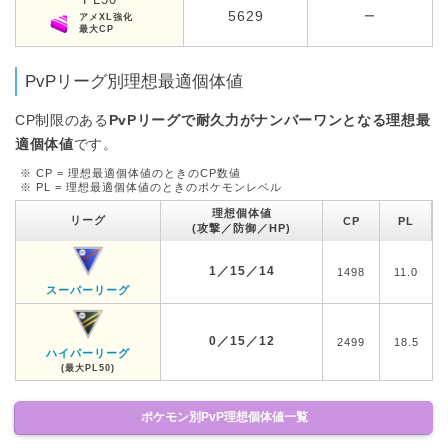
5629
ー
アメXL強化
最大CP
PvPリーグ別理想最適個体値
CP制限のある
PvPリーグで耐久力がナンバーワンとなる理想最
適個体値
です。
※ CP = 理想最適個体値のときのCP数値
※ PL = 理想最適個体値のときのポケモンレベル
理想個体値
リーグ
CP
PL
(攻撃／防御／HP)
1／15／14
1498
11.0
スーパーリーグ
0／15／12
2499
18.5
ハイパーリーグ
(最大PL50)
ポケモン別PvP理想個体値一覧