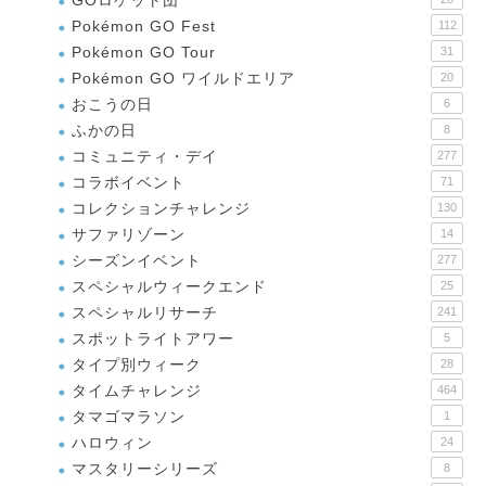
GOロケット団
Pokémon GO Fest
112
Pokémon GO Tour
31
Pokémon GO ワイルドエリア
20
おこうの日
6
ふかの日
8
コミュニティ・デイ
277
コラボイベント
71
コレクションチャレンジ
130
サファリゾーン
14
シーズンイベント
277
スペシャルウィークエンド
25
スペシャルリサーチ
241
スポットライトアワー
5
タイプ別ウィーク
28
タイムチャレンジ
464
タマゴマラソン
1
ハロウィン
24
マスタリーシリーズ
8