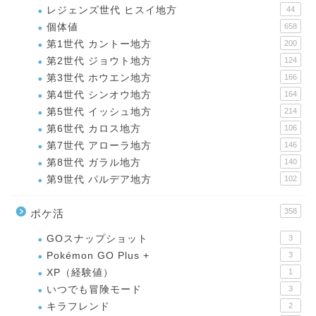
レジェンズ世代 ヒスイ地方
44
個体値
658
第1世代 カントー地方
200
第2世代 ジョウト地方
124
第3世代 ホウエン地方
166
第4世代 シンオウ地方
164
第5世代 イッシュ地方
214
第6世代 カロス地方
106
第7世代 アローラ地方
146
第8世代 ガラル地方
140
第9世代 パルデア地方
102
358
ポケ活
GOスナップショット
3
Pokémon GO Plus +
3
XP（経験値）
1
いつでも冒険モード
3
キラフレンド
2