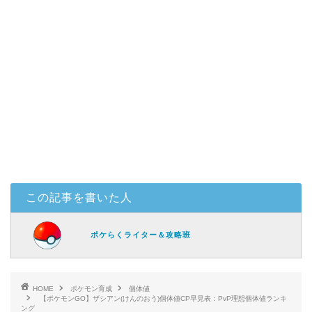
この記事を書いた人
ポケらくライター＆攻略班
HOME
ポケモン育成
個体値
【ポケモンGO】ザシアン(けんのおう)個体値CP早見表：PvP理想個体値ランキ
ング