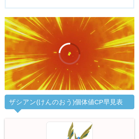
00:00
/
01:00
ザシアン(けんのおう)個体値CP早見表