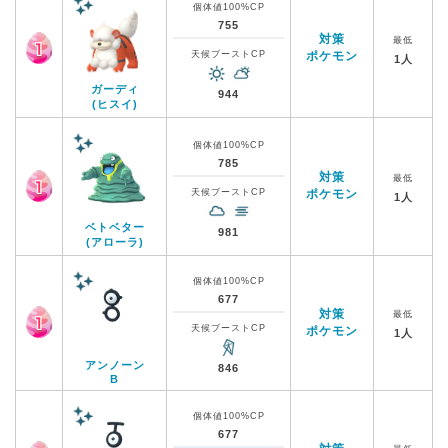
個体値100%CP
755
対策
最低
天候ブーストCP
ポケモン
1人
ガーディ
944
(ヒスイ)
個体値100%CP
785
対策
最低
天候ブーストCP
ポケモン
1人
ベトベター
981
(アローラ)
個体値100%CP
677
対策
最低
天候ブーストCP
ポケモン
1人
アンノーン
846
B
個体値100%CP
677