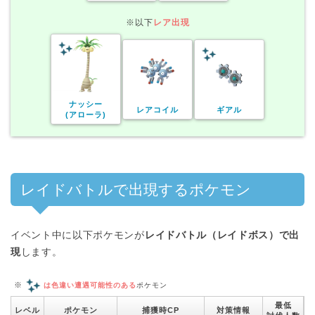
※以下
レア出現
ナッシー
レアコイル
ギアル
(アローラ)
レイドバトルで出現するポケモン
イベント中に以下ポケモンが
レイドバトル（レイドボス）で出
現
します。
※
は色違い遭遇可能性のある
ポケモン
最低
レベル
ポケモン
捕獲時CP
対策情報