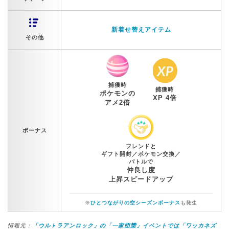
新着せ替えアイテム
その他
捕獲時
捕獲時
ポケモンの
XP 4倍
アメ2倍
ボーナス
フレンドと
ギフト開封／ポケモン交換／
バトルで
仲良し度
上昇スピードアップ
※
ひとつながりの空シーズンボーナス
も発生
情報元：
「ウルトラアンロック」の「一家団欒」イベントでは「ワッカネズ