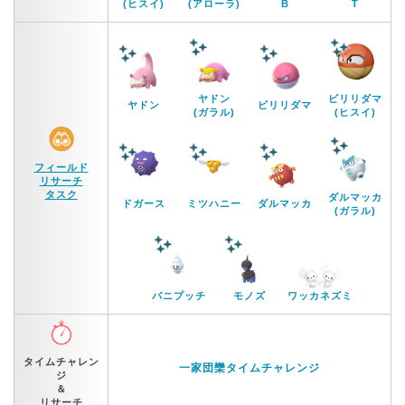
(ヒスイ)
(アローラ)
B
T
ヤドン
ビリリダマ
ヤドン
ビリリダマ
(ガラル)
(ヒスイ)
フィールド
リサーチ
タスク
ダルマッカ
ドガース
ミツハニー
ダルマッカ
(ガラル)
バニプッチ
モノズ
ワッカネズミ
タイムチャレン
一家団欒タイムチャレンジ
ジ
＆
リサーチ