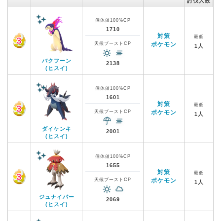
討伐人数
個体値100%CP
1710
対策
最低
天候ブーストCP
ポケモン
1人
バクフーン
2138
(ヒスイ)
個体値100%CP
1601
対策
最低
天候ブーストCP
ポケモン
1人
ダイケンキ
2001
(ヒスイ)
個体値100%CP
1655
対策
最低
天候ブーストCP
ポケモン
1人
ジュナイパー
2069
(ヒスイ)