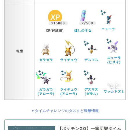
x
15000
x
7500
ニューラ
XP(経験値)
ほしのすな
報酬
ニューラ
ガラガラ
ライチュウ
デスマス
(ヒスイ)
ガラガラ
ライチュウ
デスマス
ワッカネズミ
(アローラ)
(アローラ)
(ガラル)
▼タイムチャレンジのタスクと報酬情報
【ポケモンGO】一家団欒タイム