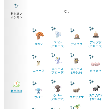
なし
初色違い
ポケモン
ロコン
ディグダ
ロコン
ディグダ
(アローラ)
(アローラ)
ニャース
ニャース
ニャース
タマタマ
(アローラ)
(ガラル)
野生出現
ウパー
ジグザグマ
ウパー
ジグザグマ
(パルデア)
(ガラル)