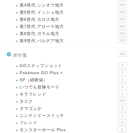
第4世代 シンオウ地方
164
第5世代 イッシュ地方
214
第6世代 カロス地方
106
第7世代 アローラ地方
146
第8世代 ガラル地方
140
第9世代 パルデア地方
102
358
ポケ活
GOスナップショット
3
Pokémon GO Plus +
3
XP（経験値）
1
いつでも冒険モード
3
キラフレンド
2
タスク
276
タマゴふか
11
ニンテンドースイッチ
2
フレンド
13
モンスターボール Plus
6