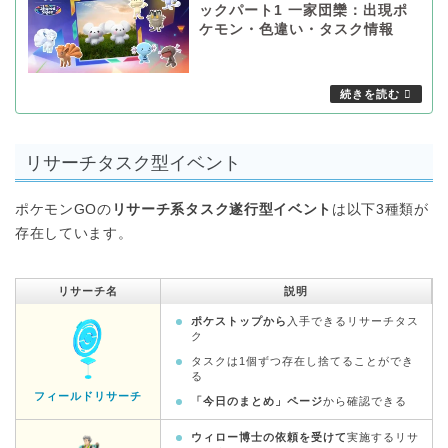
ックパート1 一家団欒：出現ポ
ケモン・色違い・タスク情報
リサーチタスク型イベント
ポケモンGOの
リサーチ系タスク遂行型イベント
は以下3種類が
存在しています。
リサーチ名
説明
ポケストップから
入手できるリサーチタス
ク
タスクは1個ずつ存在し捨てることができ
る
フィールドリサーチ
「今日のまとめ」ページ
から確認できる
ウィロー博士の依頼を受けて
実施するリサ