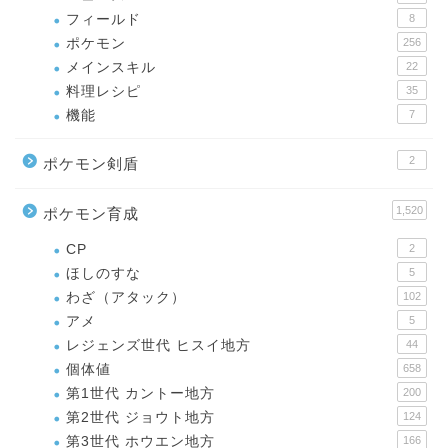
フィールド
8
ポケモン
256
メインスキル
22
料理レシピ
35
機能
7
2
ポケモン剣盾
1,520
ポケモン育成
CP
2
ほしのすな
5
わざ（アタック）
102
アメ
5
レジェンズ世代 ヒスイ地方
44
個体値
658
第1世代 カントー地方
200
第2世代 ジョウト地方
124
第3世代 ホウエン地方
166