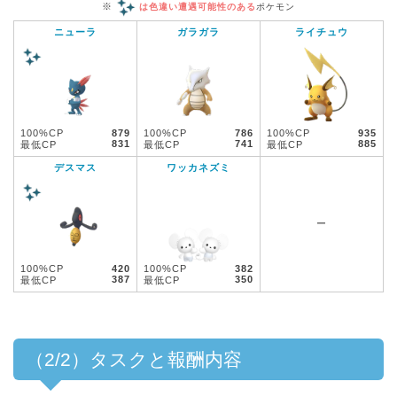
※
は色違い遭遇可能性のある
ポケモン
ニューラ
ガラガラ
ライチュウ
100%CP
879
100%CP
786
100%CP
935
831
741
885
最低CP
最低CP
最低CP
デスマス
ワッカネズミ
ー
100%CP
420
100%CP
382
387
350
最低CP
最低CP
（2/2）タスクと報酬内容