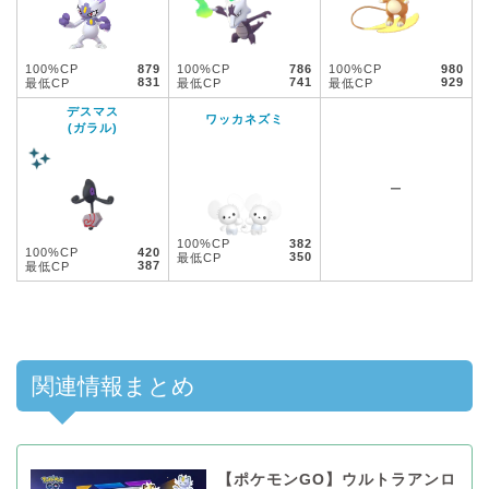
100%CP
879
100%CP
786
100%CP
980
831
741
929
最低CP
最低CP
最低CP
デスマス
ワッカネズミ
(ガラル)
ー
100%CP
382
100%CP
420
350
最低CP
387
最低CP
関連情報まとめ
【ポケモンGO】ウルトラアンロ