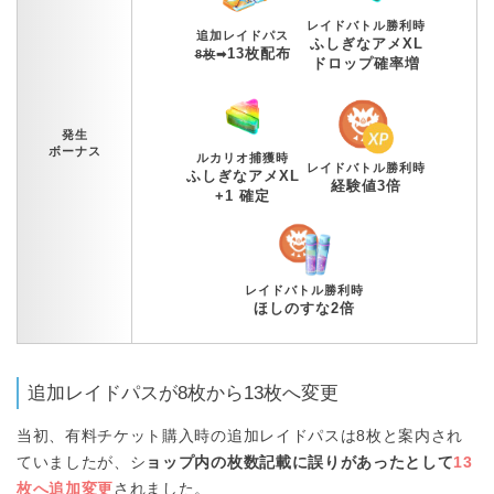
レイドバトル勝利時
追加レイドパス
ふしぎなアメXL
13枚配布
8枚
➡︎
ドロップ確率増
発生
ボーナス
ルカリオ捕獲時
レイドバトル勝利時
ふしぎなアメXL
経験値3倍
+1 確定
レイドバトル勝利時
ほしのすな2倍
追加レイドパスが8枚から13枚へ変更
当初、有料チケット購入時の追加レイドパスは8枚と案内され
ていましたが、シ
ョップ内の枚数記載に誤りがあったとして
13
枚へ追加変更
されました。