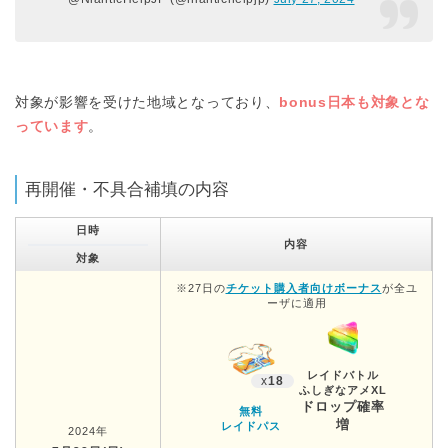
対象が影響を受けた地域となっており、
bonus日本も対象とな
っています
。
再開催・不具合補填の内容
日時
内容
対象
※27日の
チケット購入者向けボーナス
が全ユ
ーザに適用
レイドバトル
x
18
ふしぎなアメXL
ドロップ確率
無料
増
レイドパス
2024年