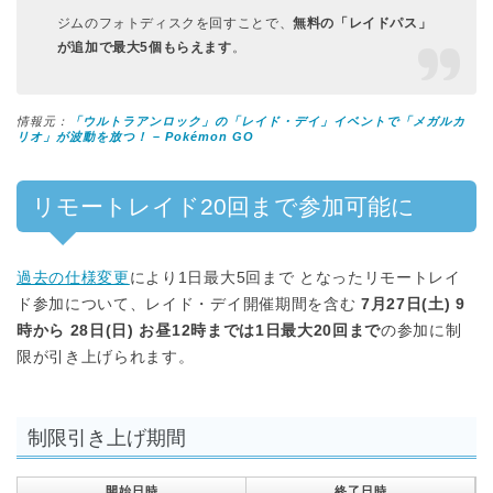
ジムのフォトディスクを回すことで、
無料の「レイドパス」
が追加で最大5個もらえます
。
情報元：
「ウルトラアンロック」の「レイド・デイ」イベントで「メガルカ
リオ」が波動を放つ！ – Pokémon GO
リモートレイド20回まで参加可能に
過去の仕様変更
により1日最大5回まで となったリモートレイ
ド参加について、レイド・デイ開催期間を含む
7月27日(土) 9
時から 28日(日) お昼12時までは1日最大20回まで
の参加に制
限が引き上げられます。
制限引き上げ期間
開始日時
終了日時