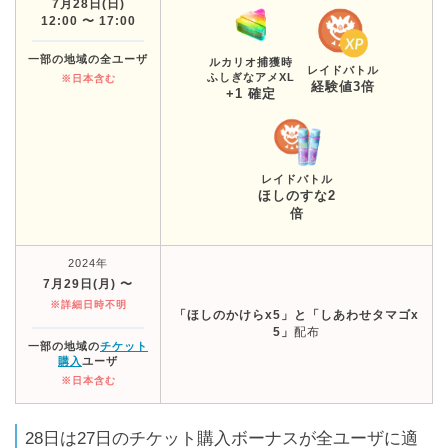
7月28日(日)
12:00 〜 17:00
一部の地域の全ユーザ
ルカリオ捕獲時
レイドバトル
ふしぎなアメXL
※日本含む
経験値3倍
+1 確定
レイドバトル
ほしのすな2
倍
2024年
7月29日(月) 〜
※詳細日時不明
「ほしのかけらx5」と「しあわせタマゴx
5」
配布
一部の地域の
チケット
購入
ユーザ
※日本含む
28日は27日のチケット購入ボーナスが全ユーザに適