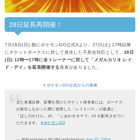
00:00
/
01:00
28日延長再開催！
7月28日(日) 朝にポケモンGO公式Xより、27日(土) 17時以降
にチケットボーナスに対して発生した不具合対応として、
28日
(日) 12時〜17時に全トレーナーに対して「メガルカリオ レイ
ド・デイ」を延長開催する
発表がありました。
▼ポケモンGO公式からの発表
また来週以降、影響を受けたチケット保有者には、ボーナス
が発生しなかった際に使用した「レイドパス」の返還と、
「ほしのかけら」x5、「しあわせタマゴ」x5 を配布させてい
ただきます。
#ポケモンGO
— @NianticHelpJP (@niantichelpjp)
July 27, 2024