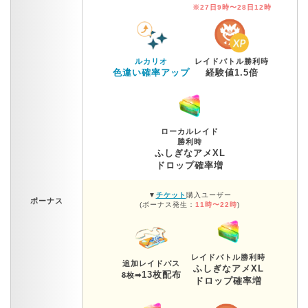
※27日9時〜28日12時
ルカリオ
レイドバトル勝利時
色違い確率アップ
経験値1.5倍
ローカルレイド
勝利時
ふしぎなアメXL
ドロップ確率増
▼
チケット
購入ユーザー
ボーナス
(ボーナス発生：
11時〜22時
)
レイドバトル勝利時
追加レイドパス
ふしぎなアメXL
13枚配布
8枚
➡︎
ドロップ確率増