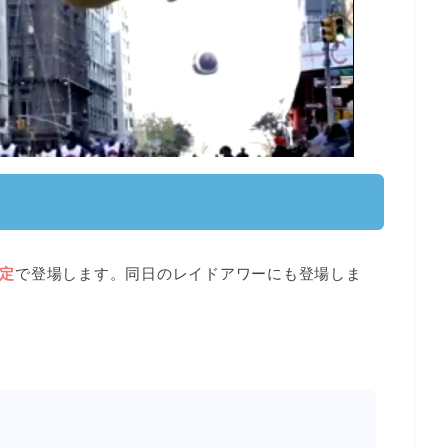
KEMON
限定
で登場します。同日の
レイドアワーにも登場
しま