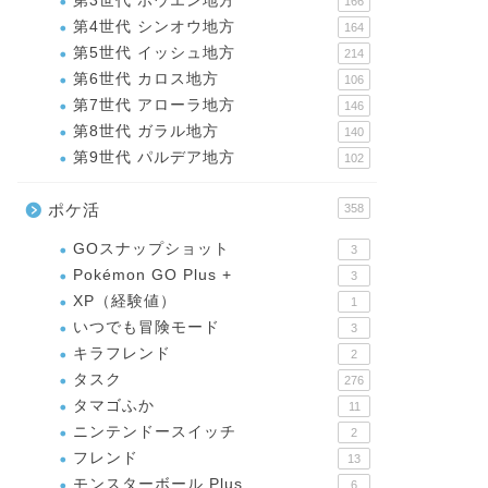
第3世代 ホウエン地方
166
第4世代 シンオウ地方
164
第5世代 イッシュ地方
214
第6世代 カロス地方
106
第7世代 アローラ地方
146
第8世代 ガラル地方
140
第9世代 パルデア地方
102
ポケ活
358
GOスナップショット
3
Pokémon GO Plus +
3
XP（経験値）
1
いつでも冒険モード
3
キラフレンド
2
タスク
276
タマゴふか
11
ニンテンドースイッチ
2
フレンド
13
モンスターボール Plus
6