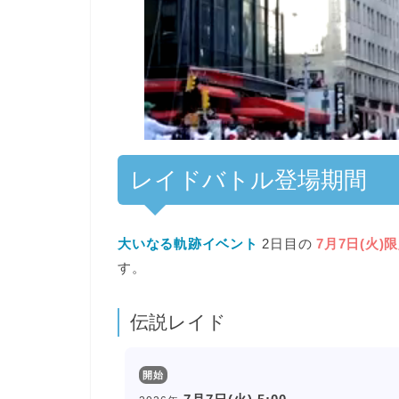
00:00
/
01:00
[ TRUVID ] PO
レイドバトル登場期間
大いなる軌跡イベント
2日目の
7月7日(火)
す。
伝説レイド
開始