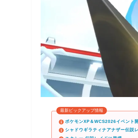
最新ピックアップ情報
ポケモンXP＆WCS2026イベント開
シャドウギラティナアナザー伝説レ