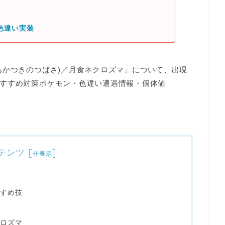
色違い実装
あかつきのつばさ)／月食ネクロズマ」
について、出現
すすめ対策ポケモン・色違い遭遇情報・個体値
テンツ
[
]
非表示
すめ技
ロズマ