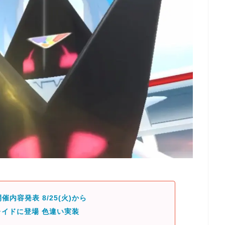
催内容発表 8/25(火)から
イドに登場 色違い実装