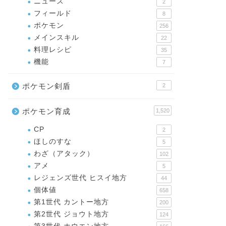
ニュース
2
フィールド
8
ポケモン
256
メインスキル
22
料理レシピ
35
機能
7
ポケモン剣盾
2
ポケモン育成
1,520
CP
2
ほしのすな
5
わざ（アタック）
102
アメ
5
レジェンズ世代 ヒスイ地方
44
個体値
658
第1世代 カントー地方
200
第2世代 ジョウト地方
124