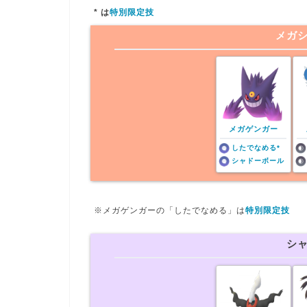
* は
特別限定技
メガ
メガゲンガー
したでなめる*
シャドーボール
※
メガゲンガー
の「したでなめる」は
特別限定技
シ