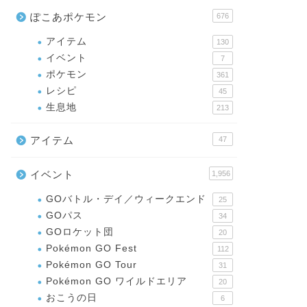
ぽこあポケモン
676
アイテム
130
イベント
7
ポケモン
361
レシピ
45
生息地
213
アイテム
47
イベント
1,956
GOバトル・デイ／ウィークエンド
25
GOパス
34
GOロケット団
20
Pokémon GO Fest
112
Pokémon GO Tour
31
Pokémon GO ワイルドエリア
20
おこうの日
6