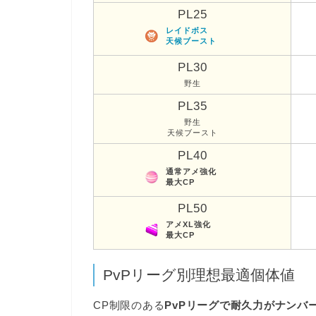
PL25
レイドボス
天候ブースト
PL30
野生
PL35
野生
天候ブースト
PL40
通常アメ強化
最大CP
PL50
アメXL強化
最大CP
PvPリーグ別理想最適個体値
CP制限のある
PvPリーグで耐久力がナンバ