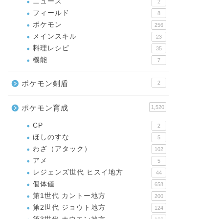
ニュース
2
フィールド
8
ポケモン
256
メインスキル
23
料理レシピ
35
機能
7
ポケモン剣盾
2
ポケモン育成
1,520
CP
2
ほしのすな
5
わざ（アタック）
102
アメ
5
レジェンズ世代 ヒスイ地方
44
個体値
658
第1世代 カントー地方
200
第2世代 ジョウト地方
124