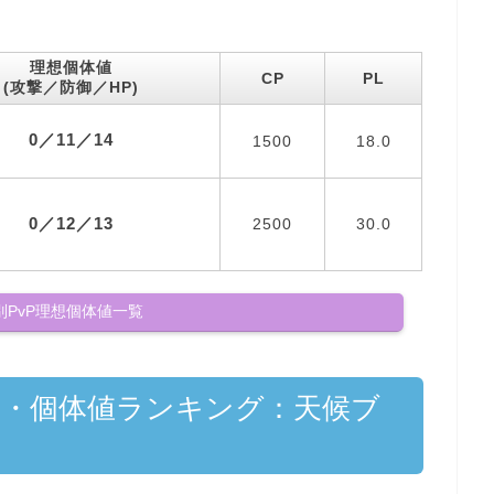
理想個体値
CP
PL
(攻撃／防御／HP)
0／11／14
1500
18.0
0／12／13
2500
30.0
別PvP理想個体値一覧
P・個体値ランキング：天候ブ