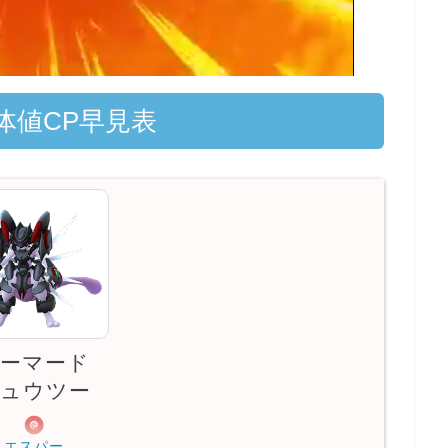
体値CP早見表
ーマード
ュウツー
エスパー