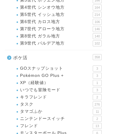
第3世代 ホウエン地方
166
第4世代 シンオウ地方
164
第5世代 イッシュ地方
214
第6世代 カロス地方
106
第7世代 アローラ地方
146
第8世代 ガラル地方
140
第9世代 パルデア地方
102
ポケ活
358
GOスナップショット
3
Pokémon GO Plus +
3
XP（経験値）
1
いつでも冒険モード
3
キラフレンド
2
タスク
276
タマゴふか
11
ニンテンドースイッチ
2
フレンド
13
モンスターボール Plus
6