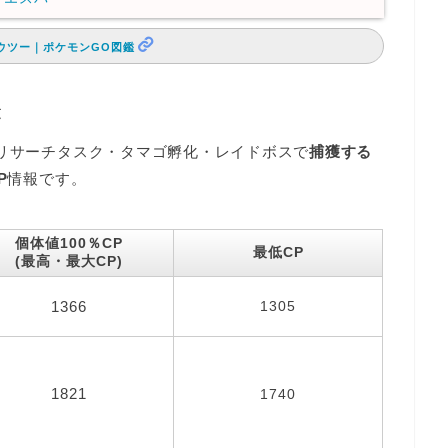
ウツー｜ポケモンGO図鑑
表
ドリサーチタスク・タマゴ孵化・レイドボスで
捕獲する
P
情報です。
個体値100％CP
最低CP
(最高・最大CP)
1366
1305
1821
1740