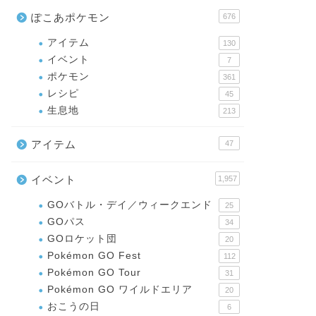
ぽこあポケモン
676
アイテム
130
イベント
7
ポケモン
361
レシピ
45
生息地
213
アイテム
47
イベント
1,957
GOバトル・デイ／ウィークエンド
25
GOパス
34
GOロケット団
20
Pokémon GO Fest
112
Pokémon GO Tour
31
Pokémon GO ワイルドエリア
20
おこうの日
6