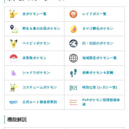
全ポケモン一覧
レイドボス一覧
野生＆巣の出現ポケモン
タマゴ孵化ポケモン
ベイビィポケモン
幻・伝説のポケモン
未実装ポケモン
地域限定ポケモン一覧
シャドウポケモン
相棒ポケモン＆距離
コスチュームポケモン
特別な技 (レガシー技)
PvPポケモン別理想個体
公式ルート都道府県別
値
機能解説