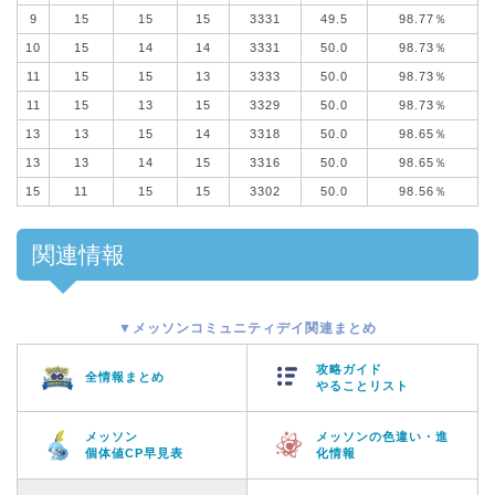
9
15
15
15
3331
49.5
98.77％
10
15
14
14
3331
50.0
98.73％
11
15
15
13
3333
50.0
98.73％
11
15
13
15
3329
50.0
98.73％
13
13
15
14
3318
50.0
98.65％
13
13
14
15
3316
50.0
98.65％
15
11
15
15
3302
50.0
98.56％
関連情報
▼メッソンコミュニティデイ関連まとめ
攻略ガイド
全情報まとめ
やることリスト
メッソン
メッソンの色違い・進
個体値CP早見表
化情報