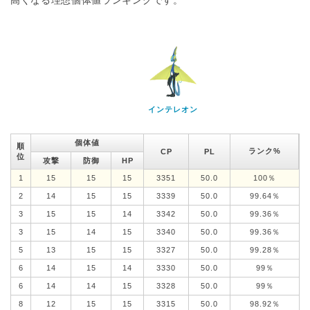
高くなる理想個体値ランキングです。
インテレオン
個体値
順
ランク%
CP
PL
位
攻撃
防御
HP
1
15
15
15
3351
50.0
100％
2
14
15
15
3339
50.0
99.64％
3
15
15
14
3342
50.0
99.36％
3
15
14
15
3340
50.0
99.36％
5
13
15
15
3327
50.0
99.28％
6
14
15
14
3330
50.0
99％
6
14
14
15
3328
50.0
99％
8
12
15
15
3315
50.0
98.92％