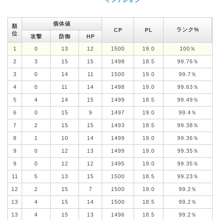
インテレオン
個体値
順
ランク%
CP
PL
位
攻撃
防御
HP
1
0
13
12
1500
19.0
100％
2
3
15
15
1498
18.5
99.76％
3
0
14
11
1500
19.0
99.7％
4
0
11
14
1498
19.0
99.63％
5
4
14
15
1499
18.5
99.49％
6
0
15
9
1497
19.0
99.4％
7
2
15
15
1493
18.5
99.38％
8
1
10
14
1499
19.0
99.36％
9
0
12
13
1499
19.0
99.35％
9
0
12
12
1495
19.0
99.35％
11
5
13
15
1500
18.5
99.23％
12
2
15
7
1500
19.0
99.2％
13
4
15
14
1500
18.5
99.2％
13
4
15
13
1496
18.5
99.2％