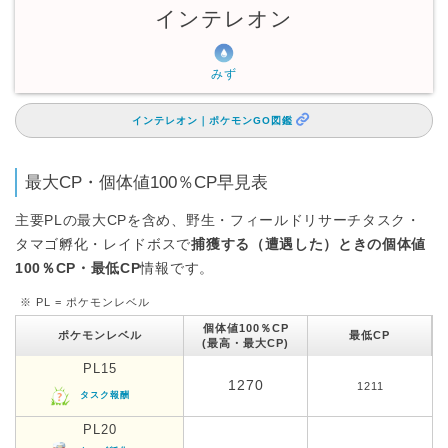
インテレオン
みず
インテレオン｜ポケモンGO図鑑
最大CP・個体値100％CP早見表
主要PLの最大CPを含め、野生・フィールドリサーチタスク・
タマゴ孵化・レイドボスで
捕獲する（遭遇した）ときの個体値
100％CP・最低CP
情報です。
※ PL = ポケモンレベル
個体値100％CP
ポケモンレベル
最低CP
(最高・最大CP)
PL15
1270
1211
タスク報酬
PL20