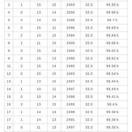
3
1
15
15
2493
32.0
99.92％
4
0
13
14
2500
33.0
99.86％
5
0
14
15
2495
32.5
99.7％
6
0
15
11
2496
33.0
99.69％
7
2
14
15
2494
32.0
99.66％
8
1
11
15
2500
33.0
99.66％
9
0
15
14
2496
32.5
99.62％
9
0
15
13
2490
32.5
99.62％
11
2
15
14
2495
32.0
99.58％
12
0
15
15
2483
32.0
99.54％
13
1
13
15
2497
32.5
99.44％
14
1
14
11
2497
33.0
99.43％
15
0
10
14
2496
33.5
99.41％
16
3
13
15
2495
32.0
99.4％
17
1
14
14
2498
32.5
99.36％
17
1
14
13
2491
32.5
99.36％
19
0
11
13
2497
33.5
99.35％