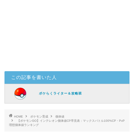
この記事を書いた人
ポケらくライター＆攻略班
HOME
ポケモン育成
個体値
【ポケモンGO】インテレオン個体値CP早見表：マックスバトル100%CP・PvP
理想個体値ランキング