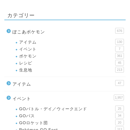
カテゴリー
676
ぽこあポケモン
アイテム
130
イベント
7
ポケモン
361
レシピ
45
生息地
213
47
アイテム
1,957
イベント
GOバトル・デイ／ウィークエンド
25
GOパス
34
GOロケット団
20
Pokémon GO Fest
112