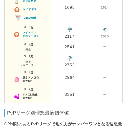
タマゴ孵化
1693
1614
レイドボス
GBL報酬
PL25
レイドボス
2117
天候ブースト
2018
PL30
2541
ー
野生
PL35
ー
野生
2752
天候ブースト
PL40
2964
ー
通常アメ強化
最大CP
PL50
3351
ー
アメXL強化
最大CP
PvPリーグ別理想最適個体値
CP制限のある
PvPリーグで耐久力がナンバーワンとなる理想最