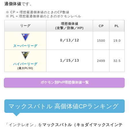
適個体値
です。
※ CP = 理想最適個体値のときのCP数値
※ PL = 理想最適個体値のときのポケモンレベル
理想個体値
リーグ
CP
PL
(攻撃／防御／HP)
0／13／12
1500
19.0
スーパーリーグ
1／15／13
2499
32.5
ハイパーリーグ
(最大PL50)
ポケモン別PvP理想個体値一覧
マックスバトル 高個体値CPランキング
「インテレオン」を
マックスバトル（キョダイマックスインテ