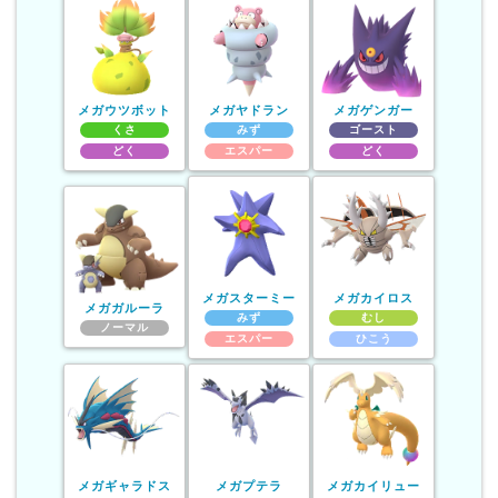
メガウツボット
メガヤドラン
メガゲンガー
くさ
みず
ゴースト
どく
エスパー
どく
メガスターミー
メガカイロス
メガガルーラ
みず
むし
ノーマル
エスパー
ひこう
メガギャラドス
メガプテラ
メガカイリュー