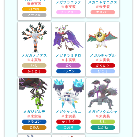
メガフラエッテ
メガニャオニクス
※未実装
※未実装
※未実装
ほのお
フェアリー
エスパー
ノーマル
メガガメノデス
メガドラミドロ
メガルチャブル
※未実装
※未実装
※未実装
いわ
どく
かくとう
かくとう
ドラゴン
ひこう
メガジガルデ
メガケケンカニ
メガグソクムシャ
※未実装
※未実装
※未実装
ドラゴン
かくとう
むし
じめん
こおり
はがね