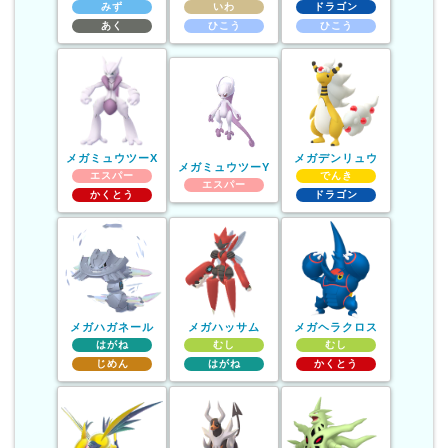
みず
いわ
ドラゴン
あく
ひこう
ひこう
メガミュウツーX
メガデンリュウ
メガミュウツーY
エスパー
でんき
エスパー
かくとう
ドラゴン
メガハガネール
メガハッサム
メガヘラクロス
はがね
むし
むし
じめん
はがね
かくとう