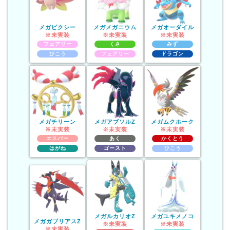
メガピクシー
メガメガニウム
メガオーダイル
※未実装
※未実装
※未実装
フェアリー
くさ
みず
ひこう
フェアリー
ドラゴン
メガチリーン
メガアブソルZ
メガムクホーク
※未実装
※未実装
※未実装
エスパー
あく
かくとう
はがね
ゴースト
ひこう
メガルカリオZ
メガユキメノコ
メガガブリアスZ
※未実装
※未実装
※未実装