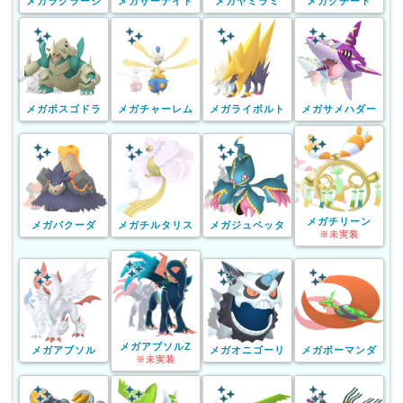
メガラグラージ
メガサーナイト
メガヤミラミ
メガクチート
メガボスゴドラ
メガチャーレム
メガライボルト
メガサメハダー
メガチリーン
メガバクーダ
メガチルタリス
メガジュペッタ
※未実装
メガアブソルZ
メガアブソル
メガオニゴーリ
メガボーマンダ
※未実装