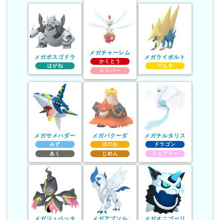
メガチャーレム
メガボスゴドラ
メガライボルト
かくとう
はがね
でんき
エスパー
メガサメハダー
メガバクーダ
メガチルタリス
みず
ほのお
ドラゴン
あく
じめん
フェアリー
メガジュペッタ
メガアブソル
メガオニゴーリ