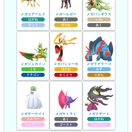
メガエアームド
メガヘルガー
メガバンギラス
はがね
あく
いわ
ひこう
ほのお
あく
メガジュカイン
メガバシャーモ
メガラグラージ
くさ
ほのお
みず
ドラゴン
かくとう
じめん
メガサーナイト
メガヤミラミ
メガクチート
エスパー
あく
はがね
フェアリー
ゴースト
フェアリー