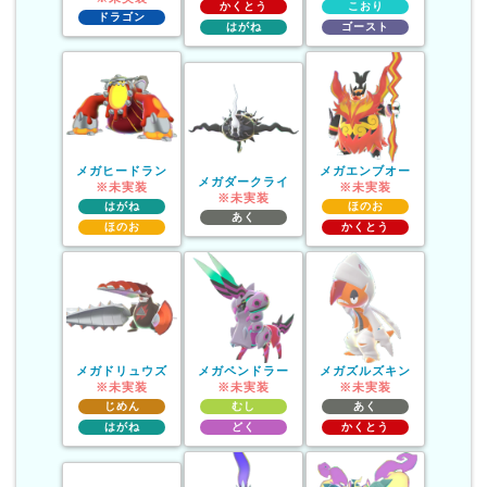
かくとう
こおり
ドラゴン
はがね
ゴースト
メガヒードラン
メガエンブオー
メガダークライ
※未実装
※未実装
※未実装
はがね
ほのお
あく
ほのお
かくとう
メガドリュウズ
メガペンドラー
メガズルズキン
※未実装
※未実装
※未実装
じめん
むし
あく
はがね
どく
かくとう