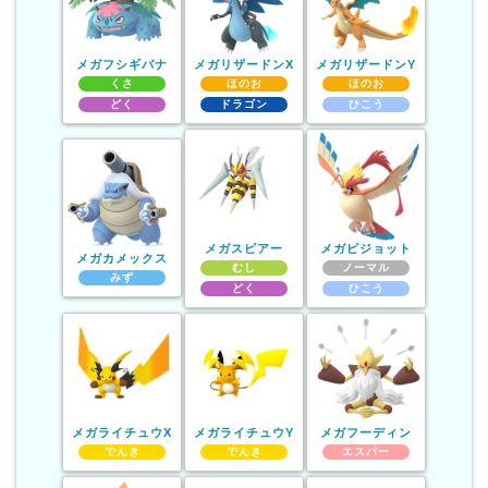
メガフシギバナ
メガリザードンX
メガリザードンY
くさ
ほのお
ほのお
どく
ドラゴン
ひこう
メガスピアー
メガピジョット
メガカメックス
むし
ノーマル
みず
どく
ひこう
メガライチュウX
メガライチュウY
メガフーディン
でんき
でんき
エスパー