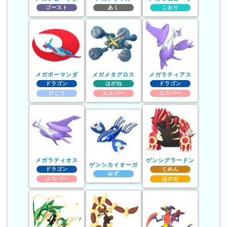
ゴースト
あく
こおり
メガボーマンダ
メガメタグロス
メガラティアス
ドラゴン
はがね
ドラゴン
ひこう
エスパー
エスパー
メガラティオス
ゲンシグラードン
ゲンシカイオーガ
ドラゴン
じめん
みず
エスパー
ほのお