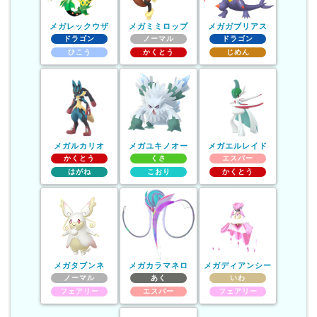
メガレックウザ
メガミミロップ
メガガブリアス
ドラゴン
ノーマル
ドラゴン
ひこう
かくとう
じめん
メガルカリオ
メガユキノオー
メガエルレイド
かくとう
くさ
エスパー
はがね
こおり
かくとう
メガタブンネ
メガカラマネロ
メガディアンシー
ノーマル
あく
いわ
フェアリー
エスパー
フェアリー