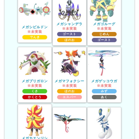
メガシャンデラ
メガゴルーグ
メガシビルドン
※未実装
※未実装
※未実装
ゴースト
じめん
でんき
ほのお
ゴースト
メガブリガロン
メガマフォクシー
メガゲッコウガ
※未実装
※未実装
※未実装
くさ
ほのお
みず
かくとう
エスパー
あく
メガカエンジシ