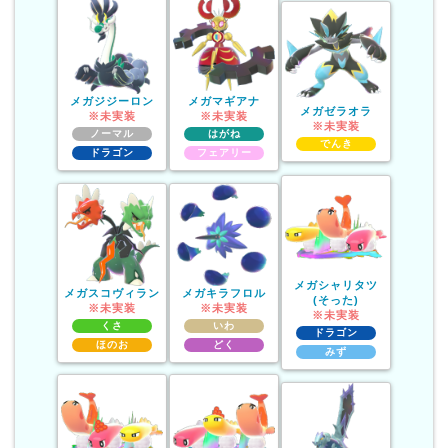
メガジジーロン
メガマギアナ
メガゼラオラ
※未実装
※未実装
※未実装
ノーマル
はがね
でんき
ドラゴン
フェアリー
メガシャリタツ
メガスコヴィラン
メガキラフロル
(そった)
※未実装
※未実装
※未実装
くさ
いわ
ドラゴン
ほのお
どく
みず