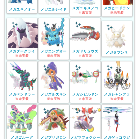
メガユキメノコ
メガヒードラン
メガユキノオー
メガエルレイド
※未実装
※未実装
メガダークライ
メガエンブオー
メガドリュウズ
メガタブンネ
※未実装
※未実装
※未実装
メガペンドラー
メガズルズキン
メガシビルドン
メガシャンデラ
※未実装
※未実装
※未実装
※未実装
メガゴルーグ
メガブリガロン
メガマフォクシー
メガゲッコウガ