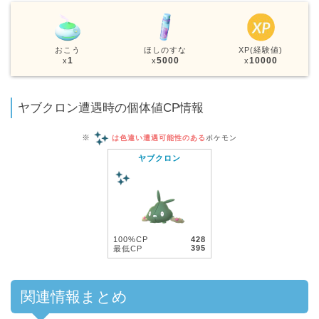
おこう
ほしのすな
XP(経験値)
1
5000
10000
x
x
x
ヤブクロン遭遇時の個体値CP情報
※
は色違い遭遇可能性のある
ポケモン
ヤブクロン
100%CP
428
395
最低CP
関連情報まとめ