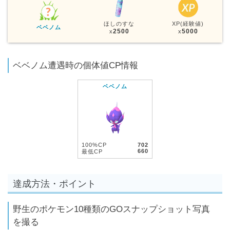
ほしのすな
XP(経験値)
ベベノム
2500
5000
x
x
ベベノム遭遇時の個体値CP情報
ベベノム
100%CP
702
660
最低CP
達成方法・ポイント
野生のポケモン10種類のGOスナップショット写真
を撮る