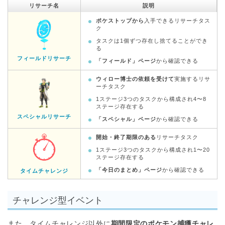
リサーチ名
説明
ポケストップから
入手できるリサーチタス
ク
タスクは1個ずつ存在し捨てることができ
る
フィールドリサーチ
「フィールド」ページ
から確認できる
ウィロー博士の依頼を受けて
実施するリサ
ーチタスク
1ステージ3つのタスクから構成され4〜8
ステージ存在する
スペシャルリサーチ
「スペシャル」ページ
から確認できる
開始・終了期限のある
リサーチタスク
1ステージ3つのタスクから構成され1〜20
ステージ存在する
「今日のまとめ」ページ
から確認できる
タイムチャレンジ
チャレンジ型イベント
また、タイムチャレンジ以外に
期間限定のポケモン捕獲チャレ