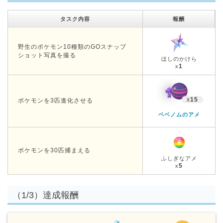
タスク内容
報酬
野生のポケモン10種類のGOスナップ
ショット写真を撮る
ほしのかけら
1
x
x
15
ポケモンを3匹進化させる
ベベノムのアメ
ポケモンを30匹捕まえる
ふしぎなアメ
5
x
（1/3）達成報酬