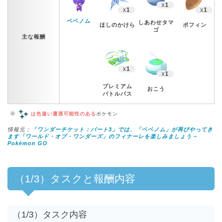
x
1
x
1
x
1
ベベノム
しあわせタマ
ほしのかけら
ポフィン
ゴ
主な報酬
x
1
x
1
プレミアム
おこう
バトルパス
※
は色違い遭遇可能性のある
ポケモン
情報元：
「ワンダーチケット：パート3」では、「ベベノム」が再びやってき
ます「ワールド・オブ・ワンダーズ」のフィナーレを楽しみましょう –
Pokémon GO
（1/3）タスクと報酬内容
（1/3）タスク内容