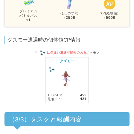
プレミアム
ほしのすな
XP(経験値)
バトルパス
2500
5000
x
x
1
x
クズモー遭遇時の個体値CP情報
※
は色違い遭遇可能性のある
ポケモン
クズモー
100%CP
455
421
最低CP
（3/3）タスクと報酬内容