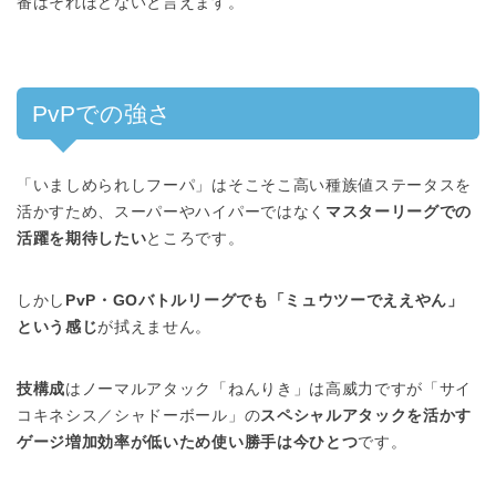
番はそれほどないと言えます。
PvPでの強さ
「いましめられしフーパ」はそこそこ高い種族値ステータスを
活かすため、スーパーやハイパーではなく
マスターリーグでの
活躍を期待したい
ところです。
しかし
PvP・GOバトルリーグでも「ミュウツーでええやん」
という感じ
が拭えません。
技構成
はノーマルアタック「ねんりき」は高威力ですが「サイ
コキネシス／シャドーボール」の
スペシャルアタックを活かす
ゲージ増加効率が低いため使い勝手は今ひとつ
です。