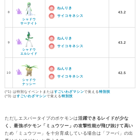
ねんりき
8
43.2
サイコキネシス
シャドウ
サーナイト
ねんりき
9
43.2
サイコキネシス
シャドウ
エルレイド
ねんりき
10
42.5
サイコキネシス
シャドウ
ナッシー
(*1) は特別なイベントまたは
すごいわざマシン
で覚える
特別技
(*3) は
すごいわざマシン
で覚える
特別技
ただしエスパータイプのポケモンは
活躍できるレイドが少な
く、最強ポケモン「ミュウツー」の攻撃性能が飛び抜けて高い
ため「ミュウツー」を十分育成している場合は「フーパ」の出