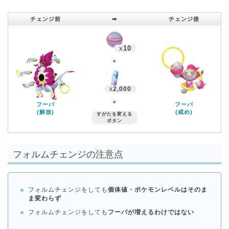
チェンジ前
➡︎
チェンジ後
x
10
＋
x
2,000
＋
フーパ
フーパ
(解放)
(戒め)
すがたを変える
ボタン
フォルムチェンジの注意点
フォルムチェンジをしても
個体値・ポケモンレベルはそのま
ま変わらず
フォルムチェンジをしても
フーパが増えるわけではない