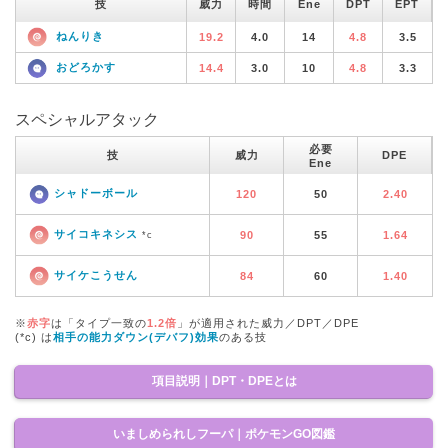
技
威力
時間
Ene
DPT
EPT
ねんりき
19.2
4.0
14
4.8
3.5
おどろかす
14.4
3.0
10
4.8
3.3
スペシャルアタック
必要
技
威力
DPE
Ene
シャドーボール
120
50
2.40
サイコキネシス
90
55
1.64
*c
サイケこうせん
84
60
1.40
※
赤字
は「タイプ一致の
1.2倍
」が適用された威力／DPT／DPE
(*c) は
相手の能力ダウン(デバフ)効果
のある技
項目説明｜DPT・DPEとは
いましめられしフーパ｜ポケモンGO図鑑