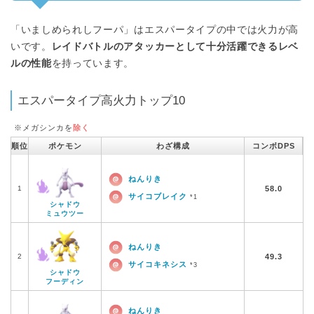
「いましめられしフーパ」はエスパータイプの中では火力が高
いです。
レイドバトルのアタッカーとして十分活躍できるレベ
ルの性能
を持っています。
エスパータイプ高火力トップ10
※メガシンカを
除く
順位
ポケモン
わざ構成
コンボDPS
ねんりき
1
58.0
サイコブレイク
*1
シャドウ
ミュウツー
ねんりき
2
49.3
サイコキネシス
*3
シャドウ
フーディン
ねんりき