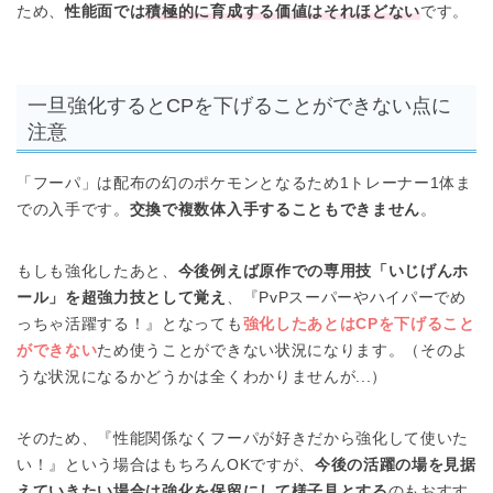
ため、
性能面では
積極的に育成する価値はそれほどない
です。
一旦強化するとCPを下げることができない点に
注意
「フーパ」は配布の幻のポケモンとなるため1トレーナー1体ま
での入手です。
交換で複数体入手することもできません
。
もしも強化したあと、
今後例えば原作での専用技「いじげんホ
ール」を超強力技として覚え
、『PvPスーパーやハイパーでめ
っちゃ活躍する！』となっても
強化したあとはCPを下げること
ができない
ため使うことができない状況になります。（そのよ
うな状況になるかどうかは全くわかりませんが...）
そのため、『性能関係なくフーパが好きだから強化して使いた
い！』という場合はもちろんOKですが、
今後の活躍の場を見据
えていきたい場合は
強化を保留にして様子見
とする
のもおすす