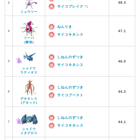
48.3
3
サイコブレイク
*1
ミュウツー
ねんりき
4
47.1
サイコキネシス
フーパ
(解放)
しねんのずつき
5
46.0
サイコキネシス
シャドウ
ラティオス
しねんのずつき
6
44.3
サイコブースト
デオキシス
(アタック)
しねんのずつき
7
44.1
サイコキネシス
シャドウ
メタグロス