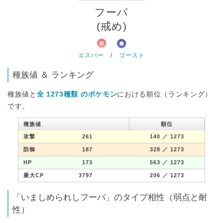
フーパ
(戒め)
エスパー
/
ゴースト
種族値 ＆ ランキング
種族値と
全 1273種類 のポケモン
における順位（ランキング）
です。
種族値
順位
攻撃
261
140
／ 1273
防御
187
328
／ 1273
HP
173
563
／ 1273
最大CP
3797
206
／ 1273
「いましめられしフーパ」のタイプ相性（弱点と耐
性）