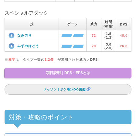
スペシャルアタック
時間
技
ゲージ
威力
DPS
(発生)
1.5
なみのり
72
48.0
(1.2)
3.0
みずのはどう
78
26.0
(2.0)
※
赤字
は「タイプ一致の
1.2倍
」が適用された威力／DPS
項目説明｜DPS・EPSとは
メッソン｜ポケモンGO図鑑
対策・攻略のポイント