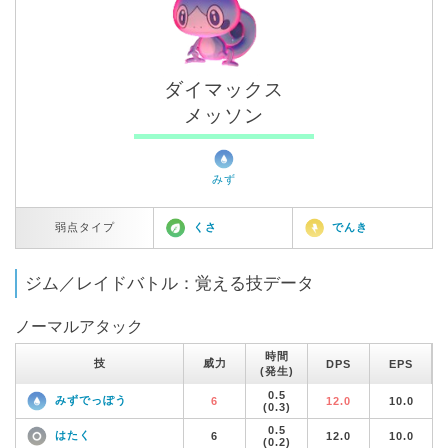
ダイマックス
メッソン
みず
弱点タイプ
くさ
でんき
ジム／レイドバトル：覚える技データ
ノーマルアタック
時間
技
威力
DPS
EPS
(発生)
0.5
みずでっぽう
6
12.0
10.0
(0.3)
0.5
はたく
6
12.0
10.0
(0.2)