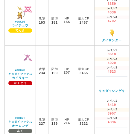
3359
レベル2
4030
レベル3
攻撃
防御
HP
最大CP
4702
#0026
155
193
151
2467
ライチュウ
でんき
ダイサンダー
レベル1
3518
レベル2
4020
レベル3
攻撃
防御
HP
最大CP
#0068
4523
207
234
159
3455
キョダイマックス
カイリキー
かくとう
キョダイシンゲキ
レベル1
3419
レベル2
3907
#0861
レベル3
攻撃
防御
HP
最大CP
キョダイマックス
4396
216
227
139
3222
オーロンゲ
あく