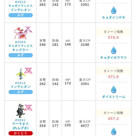
攻撃
防御
最大CP
HP
#0818
172
262
142
3351
キョダイマックス
インテレオン
みず
キョダイソゲキ
ダメージ指数
576.0
攻撃
防御
最大CP
HP
#0099
146
240
181
3198
キョダイマックス
キングラー
みず
キョダイホウマツ
ダメージ指数
471.6
攻撃
防御
HP
最大CP
#0818
172
262
142
3351
インテレオン
みず
ダイストリーム
ダメージ指数
457.2
#0892
攻撃
防御
HP
最大CP
ウーラオス
225
254
177
4077
(れんげき)
かくとう