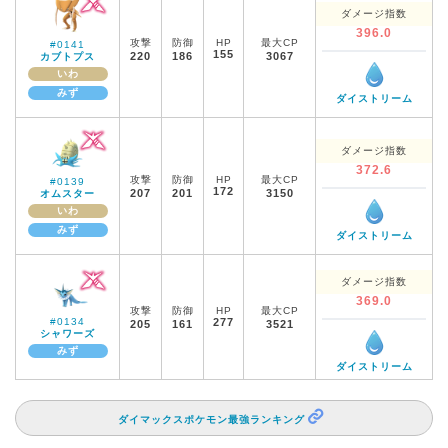
ダメージ指数
396.0
攻撃
防御
HP
最大CP
#0141
155
220
186
3067
カブトプス
いわ
みず
ダイストリーム
ダメージ指数
372.6
攻撃
防御
HP
最大CP
#0139
172
207
201
3150
オムスター
いわ
みず
ダイストリーム
ダメージ指数
369.0
攻撃
防御
HP
最大CP
#0134
277
205
161
3521
シャワーズ
みず
ダイストリーム
ダイマックスポケモン最強ランキング