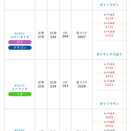
ダイソウゲン
レベル1
4139
レベル2
4731
レベル3
攻撃
防御
HP
最大CP
#0890
5322
268
278
192
5007
ムゲンダイナ
どく
ドラゴン
ダイマックスほう
レベル1
3730
レベル2
4476
レベル3
攻撃
防御
HP
最大CP
5221
#0470
163
216
219
3328
リーフィア
くさ
ダイソウゲン
レベル1
3899
レベル2
4456
#0094
レベル3