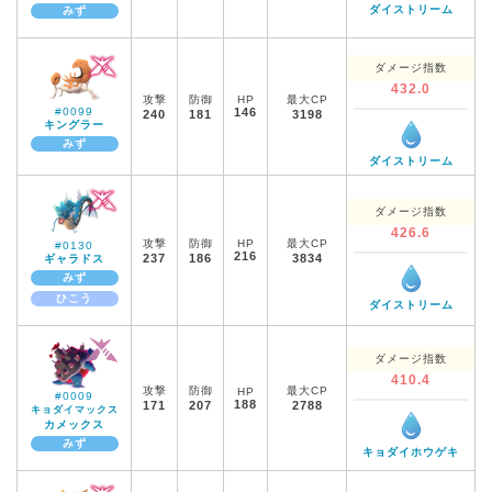
ダイストリーム
みず
ダメージ指数
432.0
攻撃
防御
HP
最大CP
#0099
146
240
181
3198
キングラー
みず
ダイストリーム
ダメージ指数
426.6
攻撃
防御
HP
最大CP
#0130
216
237
186
3834
ギャラドス
みず
ひこう
ダイストリーム
ダメージ指数
410.4
攻撃
防御
最大CP
HP
#0009
188
171
207
2788
キョダイマックス
カメックス
みず
キョダイホウゲキ