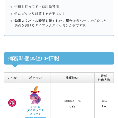
余裕を持ってでソロ討伐可能
特にガッツリ対策する必要はなし
効率よくバトル時間を短くしたい場合
は当ページで紹介した
弱点を突けるダイマックスポケモンがおすすめ
捕獲時個体値CP情報
最低
レベル
ポケモン
捕獲時CP
討伐人数
個体値100%
最低
627
1人
#0816
ダイマックス
メッソン