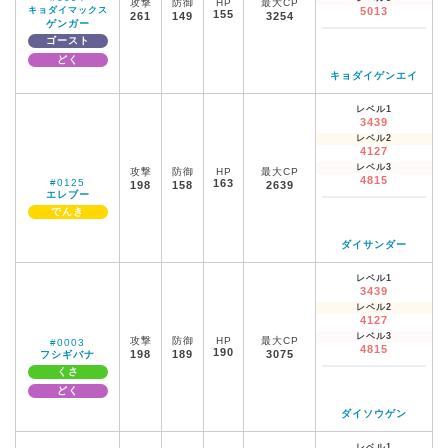
攻撃
防御
HP
最大CP
キョダイマックス
5013
155
261
149
3254
ゲンガー
ゴースト
どく
キョダイゲンエイ
レベル1
3439
レベル2
4127
レベル3
攻撃
防御
HP
最大CP
4815
#0125
163
198
158
2639
エレブー
でんき
ダイサンダー
レベル1
3439
レベル2
4127
レベル3
攻撃
防御
HP
最大CP
#0003
4815
190
198
189
3075
フシギバナ
くさ
どく
ダイソウゲン
レベル1