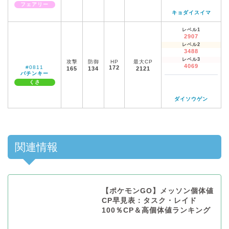
フェアリー
キョダイスイマ
レベル1
2907
レベル2
3488
レベル3
攻撃
防御
HP
最大CP
4069
#0811
172
165
134
2121
バチンキー
くさ
ダイソウゲン
関連情報
【ポケモンGO】メッソン個体値
CP早見表：タスク・レイド
100％CP＆高個体値ランキング