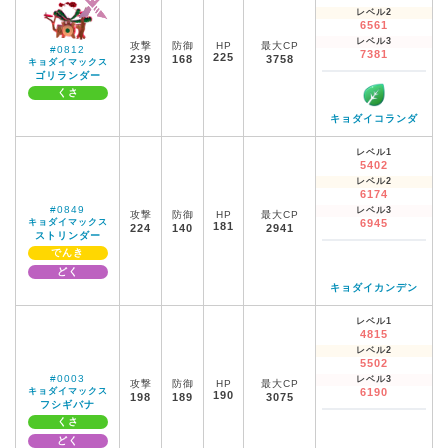
レベル2
6561
レベル3
攻撃
防御
HP
最大CP
#0812
7381
225
239
168
3758
キョダイマックス
ゴリランダー
くさ
キョダイコランダ
レベル1
5402
レベル2
6174
#0849
レベル3
攻撃
防御
HP
最大CP
キョダイマックス
6945
181
224
140
2941
ストリンダー
でんき
どく
キョダイカンデン
レベル1
4815
レベル2
5502
#0003
レベル3
攻撃
防御
HP
最大CP
キョダイマックス
6190
190
198
189
3075
フシギバナ
くさ
どく