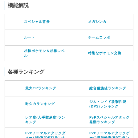
機能解説
スペシャル背景
メガシンカ
ルート
チームコラボ
相棒ポケモン＆相棒レベ
特別なポケモン交換
ル
各種ランキング
最大CPランキング
総合種族値ランキング
ジム・レイド攻撃性能
耐久力ランキング
(DPS)ランキング
レア度(入手難易度)ラン
PvPスペシャルアタック
キング
発動ランキング
PvPノーマルアタックダ
PvPノーマルアタックゲ
メージ効率(DPT)ランキ
ージ増加効率(EPT)ラン