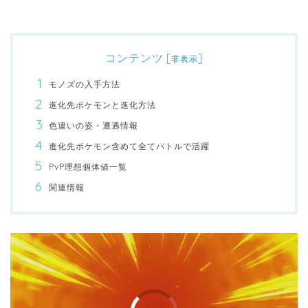
コンテンツ
[
]
非表示
モノズの入手方法
進化先ポケモンと進化方法
色違いの姿・遭遇情報
進化先ポケモン含めて全てバトルで活躍
PvP理想個体値一覧
関連情報