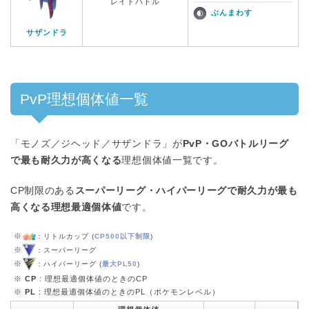
レイドバトル
ぶんまわす
サザンドラ
PvP理想個体値一覧
「モノズ／ジヘッド／サザンドラ」が
PvP・GOバトルリーグ
で最も耐久力が高くなる
理想個体値一覧です。
CP制限のある
スーパーリーグ・ハイパーリーグで耐久力が最も
高くなる理想最適個体値
です。
※
：リトルカップ (
CP500以下制限
)
※
：スーパーリーグ
※
：ハイパーリーグ (
最大PL50
)
※
CP
: 理想最適個体値のときのCP
※
PL
: 理想最適個体値のときのPL（ポケモンレベル）