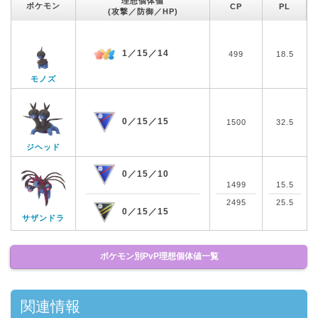
理想個体値
ポケモン
CP
PL
(攻撃／防御／HP)
1／15／14
499
18.5
モノズ
0／15／15
1500
32.5
ジヘッド
0／15／10
1499
15.5
2495
25.5
0／15／15
サザンドラ
ポケモン別PvP理想個体値一覧
関連情報