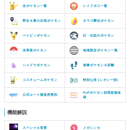
全ポケモン一覧
レイドボス一覧
野生＆巣の出現ポケモン
タマゴ孵化ポケモン
ベイビィポケモン
幻・伝説のポケモン
未実装ポケモン
地域限定ポケモン一覧
シャドウポケモン
相棒ポケモン＆距離
コスチュームポケモン
特別な技 (レガシー技)
PvPポケモン別理想個体
公式ルート都道府県別
値
機能解説
スペシャル背景
メガシンカ