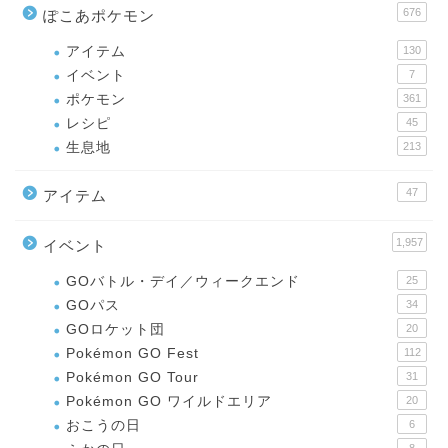
676
ぽこあポケモン
アイテム
130
イベント
7
ポケモン
361
レシピ
45
生息地
213
47
アイテム
1,957
イベント
GOバトル・デイ／ウィークエンド
25
GOパス
34
GOロケット団
20
Pokémon GO Fest
112
Pokémon GO Tour
31
Pokémon GO ワイルドエリア
20
おこうの日
6
8