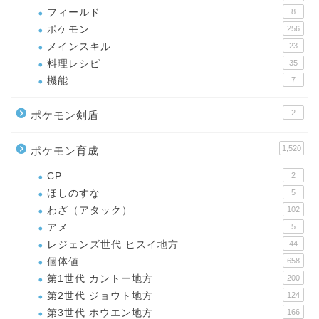
フィールド
8
ポケモン
256
メインスキル
23
料理レシピ
35
機能
7
2
ポケモン剣盾
1,520
ポケモン育成
CP
2
ほしのすな
5
わざ（アタック）
102
アメ
5
レジェンズ世代 ヒスイ地方
44
個体値
658
第1世代 カントー地方
200
第2世代 ジョウト地方
124
第3世代 ホウエン地方
166