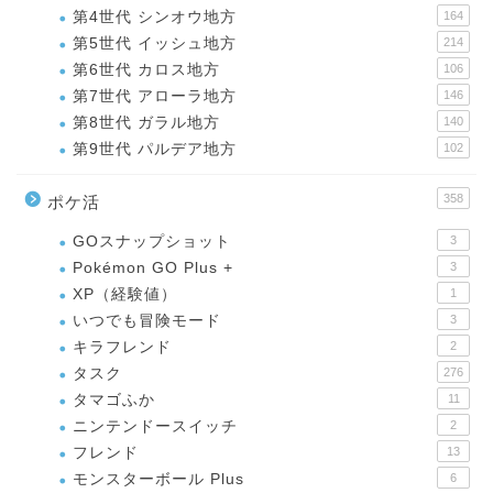
第4世代 シンオウ地方
164
第5世代 イッシュ地方
214
第6世代 カロス地方
106
第7世代 アローラ地方
146
第8世代 ガラル地方
140
第9世代 パルデア地方
102
358
ポケ活
GOスナップショット
3
Pokémon GO Plus +
3
XP（経験値）
1
いつでも冒険モード
3
キラフレンド
2
タスク
276
タマゴふか
11
ニンテンドースイッチ
2
フレンド
13
モンスターボール Plus
6