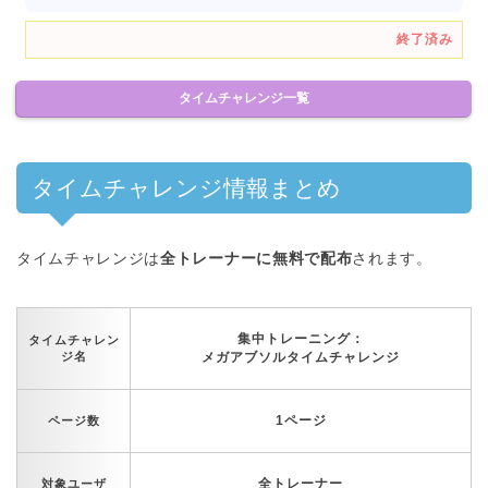
終了済み
タイムチャレンジ一覧
タイムチャレンジ情報まとめ
タイムチャレンジは
全トレーナーに無料で配布
されます。
集中トレーニング：
タイムチャレン
ジ名
メガアブソルタイムチャレンジ
1ページ
ページ数
全トレーナー
対象ユーザ