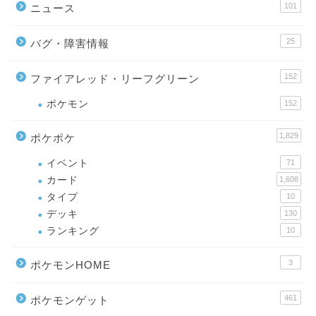
101
ニュース
25
バグ・障害情報
152
ファイアレッド・リーフグリーン
ポケモン
152
1,829
ポケポケ
イベント
71
カード
1,608
タイプ
10
デッキ
130
ランキング
10
3
ポケモンHOME
461
ポケモンゲット