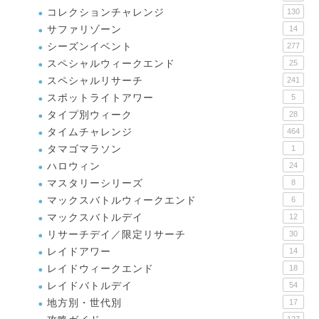
コレクションチャレンジ
130
サファリゾーン
14
シーズンイベント
277
スペシャルウィークエンド
25
スペシャルリサーチ
241
スポットライトアワー
5
タイプ別ウィーク
28
タイムチャレンジ
464
タマゴマラソン
1
ハロウィン
24
マスタリーシリーズ
8
マックスバトルウィークエンド
6
マックスバトルデイ
12
リサーチデイ／限定リサーチ
30
レイドアワー
14
レイドウィークエンド
18
レイドバトルデイ
54
地方別・世代別
17
127