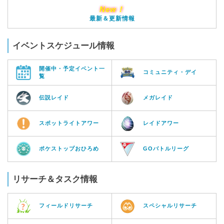
New！
最新＆更新情報
イベントスケジュール情報
開催中・予定イベント一
コミュニティ・デイ
覧
伝説レイド
メガレイド
スポットライトアワー
レイドアワー
ポケストップおひろめ
GOバトルリーグ
リサーチ＆タスク情報
フィールドリサーチ
スペシャルリサーチ