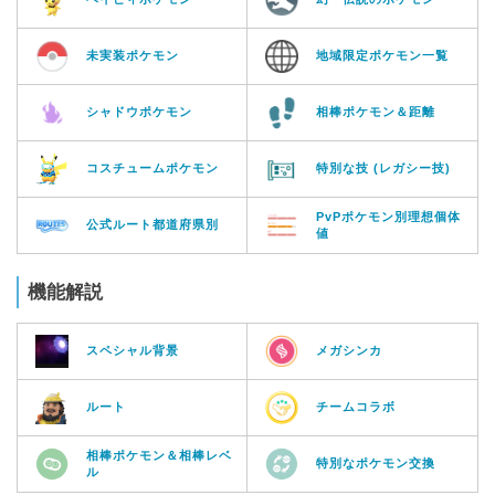
未実装ポケモン
地域限定ポケモン一覧
シャドウポケモン
相棒ポケモン＆距離
コスチュームポケモン
特別な技 (レガシー技)
PvPポケモン別理想個体
公式ルート都道府県別
値
機能解説
スペシャル背景
メガシンカ
ルート
チームコラボ
相棒ポケモン＆相棒レベ
特別なポケモン交換
ル