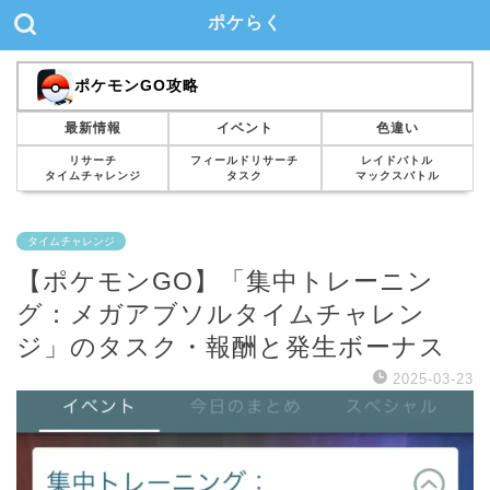
ポケらく
ポケモンGO攻略
最新情報
イベント
色違い
リサーチ
フィールドリサーチ
レイドバトル
タイムチャレンジ
タスク
マックスバトル
タイムチャレンジ
【ポケモンGO】「集中トレーニン
グ：メガアブソルタイムチャレン
ジ」のタスク・報酬と発生ボーナス
2025-03-23