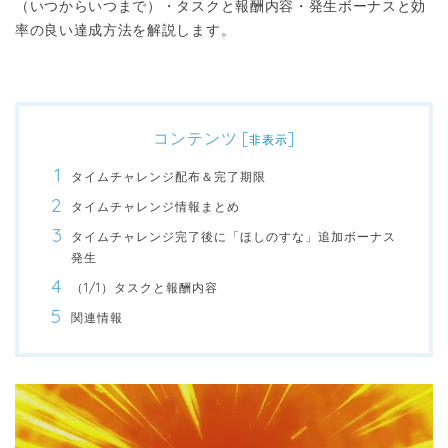
（いつからいつまで）・タスクと報酬内容・発生ボーナスと効
率の良い達成方法を解説します。
コンテンツ
[
]
非表示
タイムチャレンジ配布＆完了期限
タイムチャレンジ情報まとめ
タイムチャレンジ完了後に「ほしのすな」追加ボーナス
発生
（1/1）タスクと報酬内容
関連情報