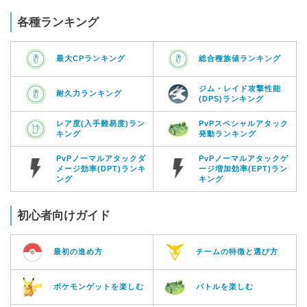
各種ランキング
最大CPランキング
総合種族値ランキング
ジム・レイド攻撃性能
耐久力ランキング
(DPS)ランキング
レア度(入手難易度)ラン
PvPスペシャルアタック
キング
発動ランキング
PvPノーマルアタックダ
PvPノーマルアタックゲ
メージ効率(DPT)ランキ
ージ増加効率(EPT)ラン
ング
キング
初心者向けガイド
最初の進め方
チームの特徴と選び方
ポケモンゲットを楽しむ
バトルを楽しむ