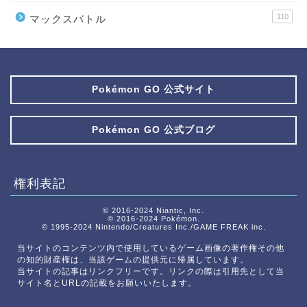
110
マックスバトル
Pokémon GO 公式サイト
Pokémon GO 公式ブログ
権利表記
© 2016-2024 Niantic, Inc.
© 2016-2024 Pokémon.
© 1995-2024 Nintendo/Creatures Inc./GAME FREAK inc.
当サイトのコンテンツ内で使用しているゲーム画像の著作権その他
の知的財産権は、当該ゲームの提供元に帰属しています。
当サイトの記事はリンクフリーです。リンクの際は引用先として当
サイト名とURLの記載をお願いいたします。