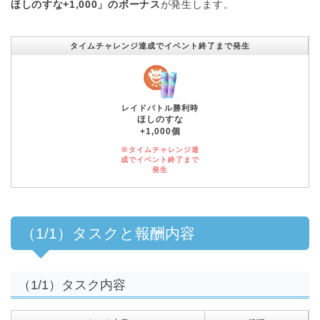
ほしのすな+1,000」のボーナス
が発生します。
タイムチャレンジ達成でイベント終了まで発生
レイドバトル勝利時
ほしのすな
+1,000個
※タイムチャレンジ達
成でイベント終了まで
発生
（1/1）タスクと報酬内容
（1/1）タスク内容