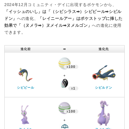
2024年12月コミュニティ・デイに出現するポケモンから、
「イッシュのいし」は「（シビシラス➡︎）シビビール➡︎シビル
ドン」
への進化、
「レイニールアー」はポケストップに挿した
効果で「（ヌメラ➡︎）ヌメイル➡︎ヌメルゴン」
への進化に使用
できます。
進化前
➡︎
進化先
x
100
＋
シビビール
シビルドン
x
1
x
100
＋