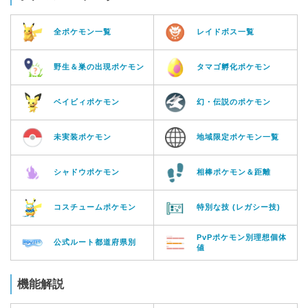
全ポケモン一覧
レイドボス一覧
野生＆巣の出現ポケモン
タマゴ孵化ポケモン
ベイビィポケモン
幻・伝説のポケモン
未実装ポケモン
地域限定ポケモン一覧
シャドウポケモン
相棒ポケモン＆距離
コスチュームポケモン
特別な技 (レガシー技)
PvPポケモン別理想個体
公式ルート都道府県別
値
機能解説