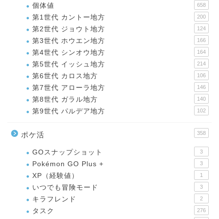
個体値
658
第1世代 カントー地方
200
第2世代 ジョウト地方
124
第3世代 ホウエン地方
166
第4世代 シンオウ地方
164
第5世代 イッシュ地方
214
第6世代 カロス地方
106
第7世代 アローラ地方
146
第8世代 ガラル地方
140
第9世代 パルデア地方
102
358
ポケ活
GOスナップショット
3
Pokémon GO Plus +
3
XP（経験値）
1
いつでも冒険モード
3
キラフレンド
2
タスク
276