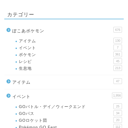
カテゴリー
676
ぽこあポケモン
アイテム
130
イベント
7
ポケモン
361
レシピ
45
生息地
213
47
アイテム
1,956
イベント
GOバトル・デイ／ウィークエンド
25
GOパス
34
GOロケット団
20
Pokémon GO Fest
112