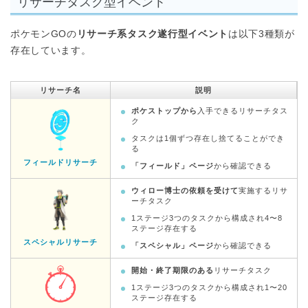
リサーチタスク型イベント
ポケモンGOの
リサーチ系タスク遂行型イベント
は以下3種類が
存在しています。
リサーチ名
説明
ポケストップから
入手できるリサーチタス
ク
タスクは1個ずつ存在し捨てることができ
る
フィールドリサーチ
「フィールド」ページ
から確認できる
ウィロー博士の依頼を受けて
実施するリサ
ーチタスク
1ステージ3つのタスクから構成され4〜8
ステージ存在する
スペシャルリサーチ
「スペシャル」ページ
から確認できる
開始・終了期限のある
リサーチタスク
1ステージ3つのタスクから構成され1〜20
ステージ存在する