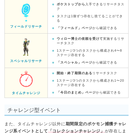
ポケストップから
入手できるリサーチタス
ク
タスクは1個ずつ存在し捨てることができ
る
フィールドリサーチ
「フィールド」ページ
から確認できる
ウィロー博士の依頼を受けて
実施するリサ
ーチタスク
1ステージ3つのタスクから構成され4〜8
ステージ存在する
スペシャルリサーチ
「スペシャル」ページ
から確認できる
開始・終了期限のある
リサーチタスク
1ステージ3つのタスクから構成され1〜20
ステージ存在する
「今日のまとめ」ページ
から確認できる
タイムチャレンジ
チャレンジ型イベント
また、タイムチャレンジ以外に
期間限定のポケモン捕獲チャレ
ンジ系イベントとして
「コレクションチャレンジ」
が存在しま