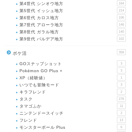
第4世代 シンオウ地方
164
第5世代 イッシュ地方
214
第6世代 カロス地方
106
第7世代 アローラ地方
146
第8世代 ガラル地方
140
第9世代 パルデア地方
102
358
ポケ活
GOスナップショット
3
Pokémon GO Plus +
3
XP（経験値）
1
いつでも冒険モード
3
キラフレンド
2
タスク
276
タマゴふか
11
ニンテンドースイッチ
2
フレンド
13
モンスターボール Plus
6