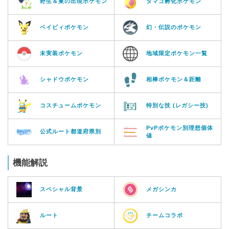
野生＆巣の出現ポケモン
タマゴ孵化ポケモン
ベイビィポケモン
幻・伝説のポケモン
未実装ポケモン
地域限定ポケモン一覧
シャドウポケモン
相棒ポケモン＆距離
コスチュームポケモン
特別な技 (レガシー技)
PvPポケモン別理想個体
公式ルート都道府県別
値
機能解説
スペシャル背景
メガシンカ
ルート
チームコラボ