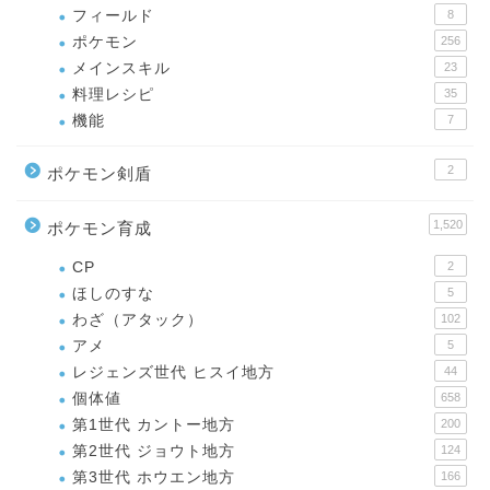
フィールド
8
ポケモン
256
メインスキル
23
料理レシピ
35
機能
7
2
ポケモン剣盾
1,520
ポケモン育成
CP
2
ほしのすな
5
わざ（アタック）
102
アメ
5
レジェンズ世代 ヒスイ地方
44
個体値
658
第1世代 カントー地方
200
第2世代 ジョウト地方
124
第3世代 ホウエン地方
166