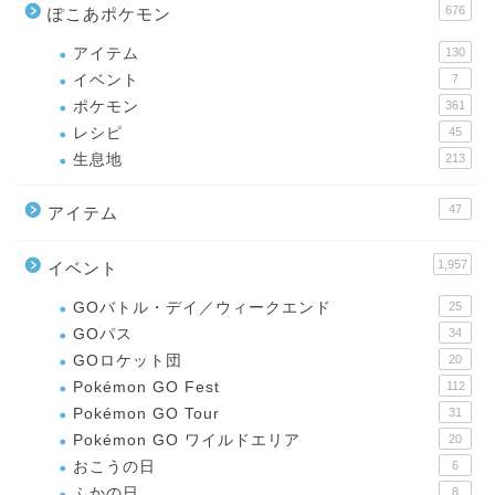
676
ぽこあポケモン
アイテム
130
イベント
7
ポケモン
361
レシピ
45
生息地
213
47
アイテム
1,957
イベント
GOバトル・デイ／ウィークエンド
25
GOパス
34
GOロケット団
20
Pokémon GO Fest
112
Pokémon GO Tour
31
Pokémon GO ワイルドエリア
20
おこうの日
6
ふかの日
8