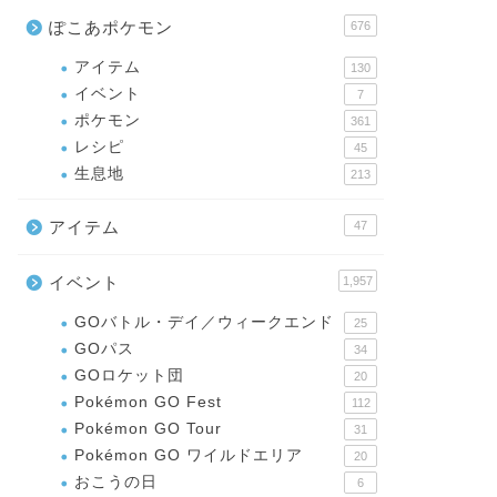
ぽこあポケモン
676
アイテム
130
イベント
7
ポケモン
361
レシピ
45
生息地
213
アイテム
47
イベント
1,957
GOバトル・デイ／ウィークエンド
25
GOパス
34
GOロケット団
20
Pokémon GO Fest
112
Pokémon GO Tour
31
Pokémon GO ワイルドエリア
20
おこうの日
6