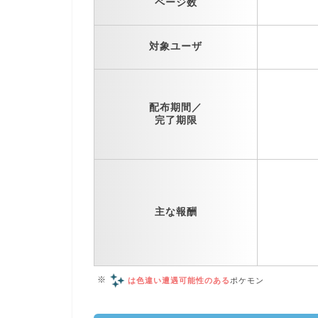
ページ数
対象ユーザ
配布期間／
完了期限
主な報酬
※
は色違い遭遇可能性のある
ポケモン