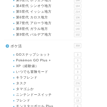
第3世代 ホウエン地方
166
第4世代 シンオウ地方
164
第5世代 イッシュ地方
214
第6世代 カロス地方
106
第7世代 アローラ地方
146
第8世代 ガラル地方
140
第9世代 パルデア地方
102
ポケ活
358
GOスナップショット
3
Pokémon GO Plus +
3
XP（経験値）
1
いつでも冒険モード
3
キラフレンド
2
タスク
276
タマゴふか
11
ニンテンドースイッチ
2
フレンド
13
モンスターボール Plus
6