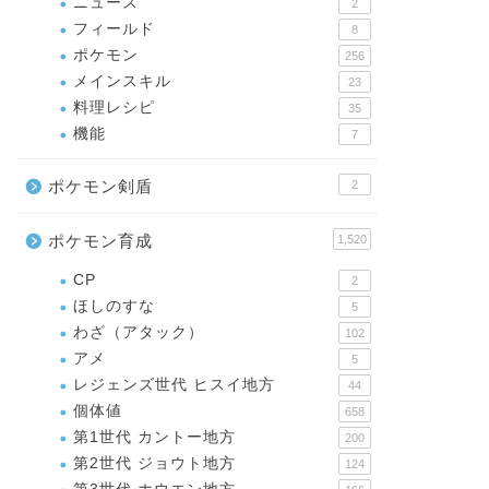
ニュース
2
フィールド
8
ポケモン
256
メインスキル
23
料理レシピ
35
機能
7
ポケモン剣盾
2
ポケモン育成
1,520
CP
2
ほしのすな
5
わざ（アタック）
102
アメ
5
レジェンズ世代 ヒスイ地方
44
個体値
658
第1世代 カントー地方
200
第2世代 ジョウト地方
124