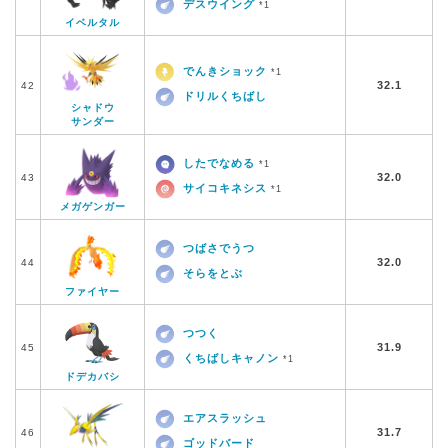
デスウイング
*1
イベルタル
でんきショック
*1
32.1
42
ドリルくちばし
シャドウ
サンダー
したでなめる
*1
32.0
43
サイコキネシス
*1
メガゲンガー
つばさでうつ
32.0
44
そらをとぶ
ファイヤー
つつく
31.9
45
くちばしキャノン
*1
ドデカバシ
エアスラッシュ
31.7
46
ゴッドバード