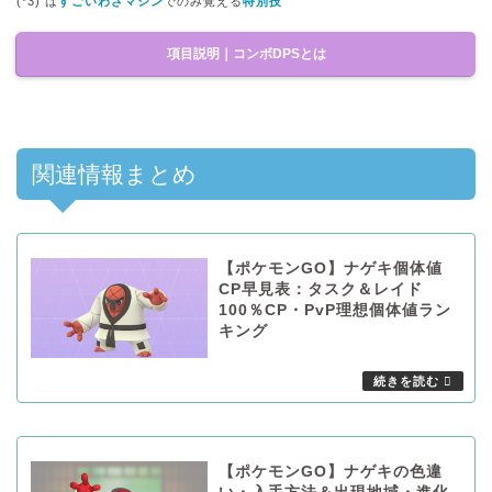
(*3) は
すごいわざマシン
でのみ覚える
特別技
項目説明｜コンボDPSとは
関連情報まとめ
【ポケモンGO】ナゲキ個体値
CP早見表：タスク＆レイド
100％CP・PvP理想個体値ラン
キング
【ポケモンGO】ナゲキの色違