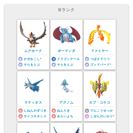
Bランク
ムクホーク
ボーマンダ
ファイヤー
かぜおこし*
ドラゴンテール
つばさでうつ
そらをとぶ
そらをとぶ
ゴッドバード*
ラティオス
アグノム
カプ・コケコ
しねんのずつき
ねんりき
でんこうせっか
サイコキネシス
みらいよち
しぜんのいかり*