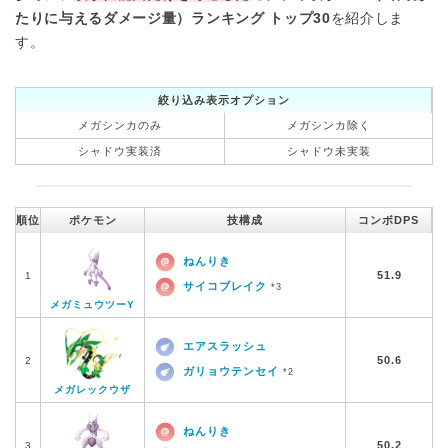
たりに与えるダメージ量）ランキング トップ30
を紹介しま
す。
絞り込み表示オプション
メガシンカのみ
メガシンカ除く
シャドウ実装済
シャドウ未実装
順位
ポケモン
技構成
コンボDPS
ねんりき
51.9
1
サイコブレイク
*3
メガミュウツーY
エアスラッシュ
50.6
2
ガリョウテンセイ
*2
メガレックウザ
ねんりき
50.2
3