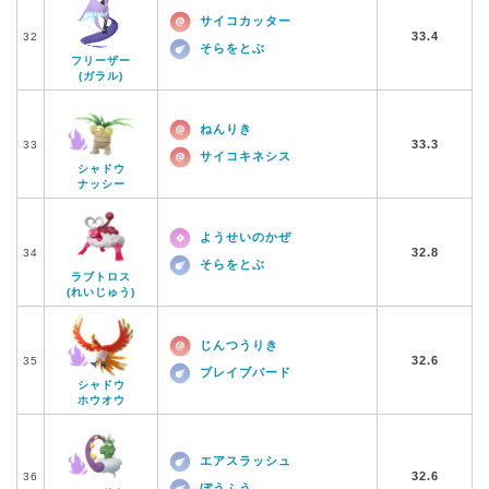
サイコカッター
33.4
32
そらをとぶ
フリーザー
(ガラル)
ねんりき
33.3
33
サイコキネシス
シャドウ
ナッシー
ようせいのかぜ
32.8
34
そらをとぶ
ラブトロス
(れいじゅう)
じんつうりき
32.6
35
ブレイブバード
シャドウ
ホウオウ
エアスラッシュ
32.6
36
ぼうふう