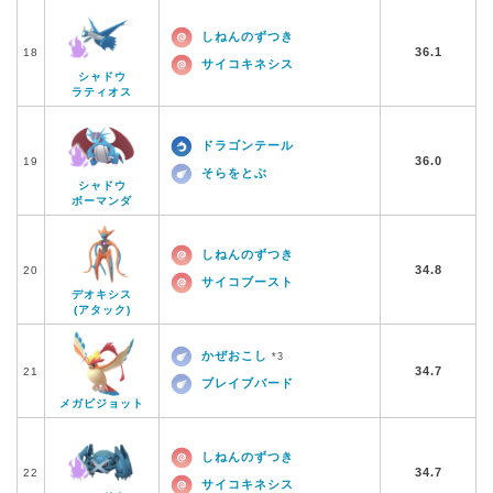
しねんのずつき
36.1
18
サイコキネシス
シャドウ
ラティオス
ドラゴンテール
36.0
19
そらをとぶ
シャドウ
ボーマンダ
しねんのずつき
34.8
20
サイコブースト
デオキシス
(アタック)
かぜおこし
*3
34.7
21
ブレイブバード
メガピジョット
しねんのずつき
34.7
22
サイコキネシス