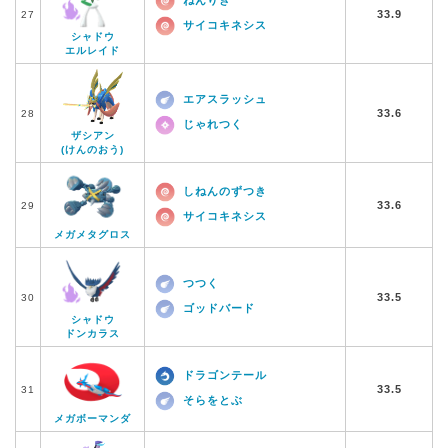
ねんりき
33.9
27
サイコキネシス
シャドウ
エルレイド
エアスラッシュ
33.6
28
じゃれつく
ザシアン
(けんのおう)
しねんのずつき
33.6
29
サイコキネシス
メガメタグロス
つつく
33.5
30
ゴッドバード
シャドウ
ドンカラス
ドラゴンテール
33.5
31
そらをとぶ
メガボーマンダ