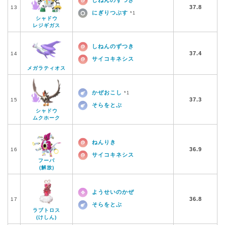
しねんのずつき
37.8
13
にぎりつぶす
*1
シャドウ
レジギガス
しねんのずつき
37.4
14
サイコキネシス
メガラティオス
かぜおこし
*1
37.3
15
そらをとぶ
シャドウ
ムクホーク
ねんりき
36.9
16
サイコキネシス
フーパ
(解放)
ようせいのかぜ
36.8
17
そらをとぶ
ラブトロス
(けしん)