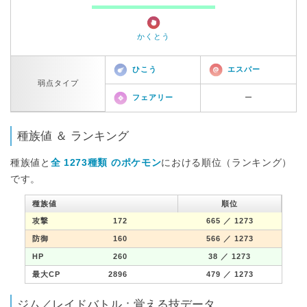
かくとう
ひこう
エスパー
弱点タイプ
フェアリー
ー
種族値 ＆ ランキング
種族値と
全 1273種類 のポケモン
における順位（ランキング）
です。
種族値
順位
攻撃
172
665
／ 1273
防御
160
566
／ 1273
HP
260
38
／ 1273
最大CP
2896
479
／ 1273
ジム／レイドバトル：覚える技データ