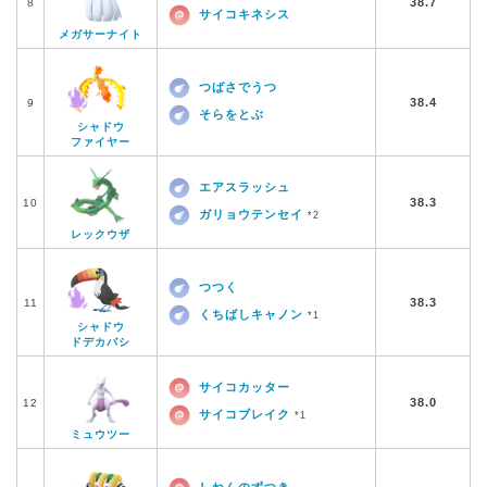
38.7
8
サイコキネシス
メガサーナイト
つばさでうつ
38.4
9
そらをとぶ
シャドウ
ファイヤー
エアスラッシュ
38.3
10
ガリョウテンセイ
*2
レックウザ
つつく
38.3
11
くちばしキャノン
*1
シャドウ
ドデカバシ
サイコカッター
38.0
12
サイコブレイク
*1
ミュウツー