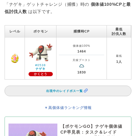
「ナゲキ」ゲットチャレンジ（捕獲）時の
個体値100%CPと最
低討伐人数
は以下です。
最低
レベル
ポケモン
捕獲時CP
討伐人数
個体値100%
1464
最低
天候ブースト
1人
#0538
ナゲキ
1830
かくとう
出現中のレイドボス一覧
▼高個体値ランキング情報
【ポケモンGO】ナゲキ個体値
CP早見表：タスク＆レイド