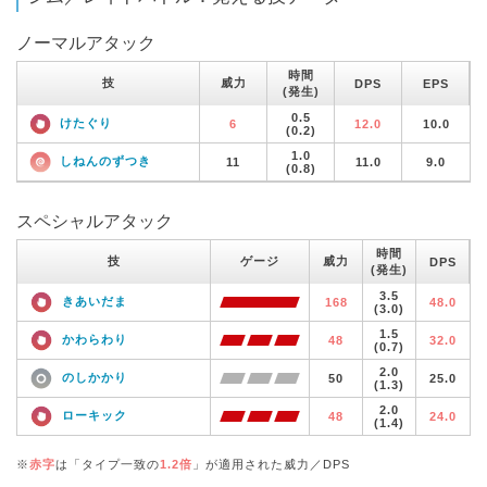
ノーマルアタック
時間
技
威力
DPS
EPS
(発生)
0.5
けたぐり
6
12.0
10.0
(0.2)
1.0
しねんのずつき
11
11.0
9.0
(0.8)
スペシャルアタック
時間
技
ゲージ
威力
DPS
(発生)
3.5
きあいだま
168
48.0
(3.0)
1.5
かわらわり
48
32.0
(0.7)
2.0
のしかかり
50
25.0
(1.3)
2.0
ローキック
48
24.0
(1.4)
※
赤字
は「タイプ一致の
1.2倍
」が適用された威力／DPS