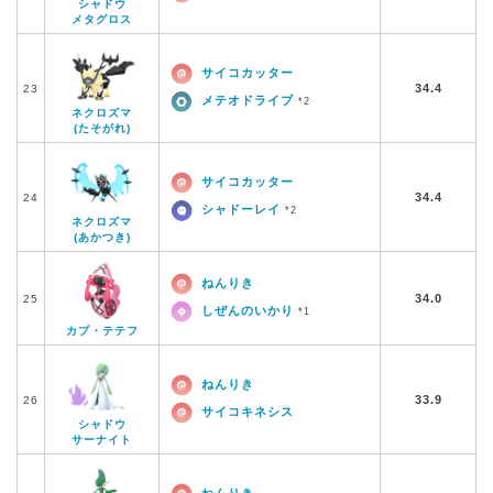
シャドウ
メタグロス
サイコカッター
34.4
23
メテオドライブ
*2
ネクロズマ
(たそがれ)
サイコカッター
34.4
24
シャドーレイ
*2
ネクロズマ
(あかつき)
ねんりき
34.0
25
しぜんのいかり
*1
カプ・テテフ
ねんりき
33.9
26
サイコキネシス
シャドウ
サーナイト