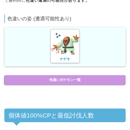
で勝利時に
色違い遭遇の可能性があります。
色違いの姿 (遭遇可能性あり)
ナゲキ
色違いポケモン一覧
個体値100%CPと最低討伐人数