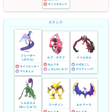
サイコキネシス
Aランク
フリーザー
カプ・テテフ
イベルタル
(ガラル)
ねんりき
かぜおこし
サイコカッター
しぜんのいかり*
デスウイング*
そらをとぶ
トルネロス
フーディン
ルナアーラ
(れいじゅう)
ねんりき
ねんりき