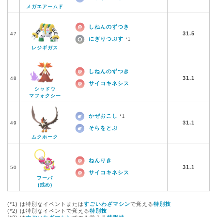
メガエアームド
しねんのずつき
31.5
47
にぎりつぶす
*1
レジギガス
しねんのずつき
31.1
48
サイコキネシス
シャドウ
マフォクシー
かぜおこし
*1
31.1
49
そらをとぶ
ムクホーク
ねんりき
31.1
50
サイコキネシス
フーパ
(戒め)
(*1) は特別なイベントまたは
すごいわざマシン
で覚える
特別技
(*2) は特別なイベントで覚える
特別技