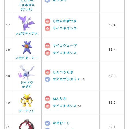
シャドウ
トルネロス
(けしん)
しねんのずつき
32.4
37
サイコキネシス
メガラティアス
サイコウェーブ
32.4
38
サイコキネシス
メガスターミー
じんつうりき
32.3
39
エアロブラスト＋
*2
シャドウ
ルギア
ねんりき
32.2
40
サイコキネシス
*3
フーディン
かぜおこし
32.1
41