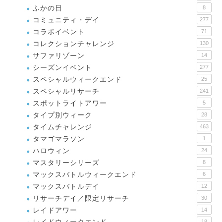
ふかの日
8
コミュニティ・デイ
277
コラボイベント
71
コレクションチャレンジ
130
サファリゾーン
14
シーズンイベント
277
スペシャルウィークエンド
25
スペシャルリサーチ
241
スポットライトアワー
5
タイプ別ウィーク
28
タイムチャレンジ
463
タマゴマラソン
1
ハロウィン
24
マスタリーシリーズ
8
マックスバトルウィークエンド
6
マックスバトルデイ
12
リサーチデイ／限定リサーチ
30
レイドアワー
14
18