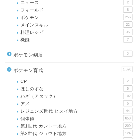
ニュース
2
フィールド
8
ポケモン
256
メインスキル
22
料理レシピ
35
機能
7
2
ポケモン剣盾
1,520
ポケモン育成
CP
2
ほしのすな
5
わざ（アタック）
102
アメ
5
レジェンズ世代 ヒスイ地方
44
個体値
658
第1世代 カントー地方
200
第2世代 ジョウト地方
124