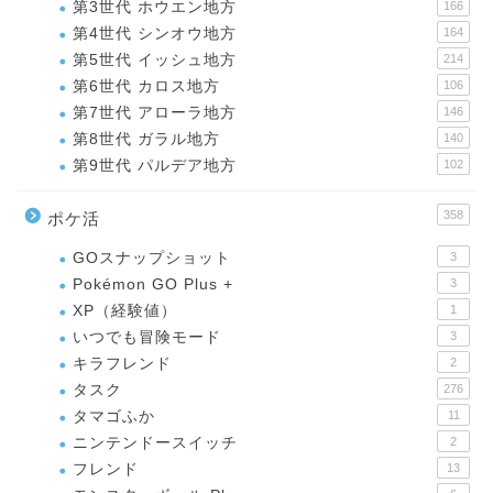
第3世代 ホウエン地方
166
第4世代 シンオウ地方
164
第5世代 イッシュ地方
214
第6世代 カロス地方
106
第7世代 アローラ地方
146
第8世代 ガラル地方
140
第9世代 パルデア地方
102
358
ポケ活
GOスナップショット
3
Pokémon GO Plus +
3
XP（経験値）
1
いつでも冒険モード
3
キラフレンド
2
タスク
276
タマゴふか
11
ニンテンドースイッチ
2
フレンド
13