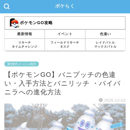
ポケらく
ポケモンGO攻略
最新情報
イベント
色違い
リサーチ
フィールドリサーチ
レイドバトル
タイムチャレンジ
タスク
マックスバトル
第5世代 イッシュ地方
【ポケモンGO】バニプッチの色違
い・入手方法とバニリッチ ・バイバ
ニラへの進化方法
2025-12-03