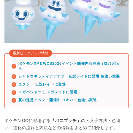
最新ピックアップ情報
ポケモンXP＆WCS2026イベント開催内容発表 8/25(火)か
ら
シャドウギラティナアナザー伝説レイドに登場 色違い実装
ユクシー 伝説レイドに登場
メガバシャーモ メガレイドに登場
夏の遠足イベント開催中 ユキハミ色違い実装
ポケモンGOに登場する
『バニプッチ』
の・入手方法・色違
い・進化の流れと方法などの情報をまとめて紹介します。