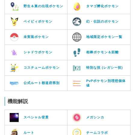
野生＆巣の出現ポケモン
タマゴ孵化ポケモン
ベイビィポケモン
幻・伝説のポケモン
未実装ポケモン
地域限定ポケモン一覧
シャドウポケモン
相棒ポケモン＆距離
コスチュームポケモン
特別な技 (レガシー技)
PvPポケモン別理想個体
公式ルート都道府県別
値
機能解説
スペシャル背景
メガシンカ
ルート
チームコラボ