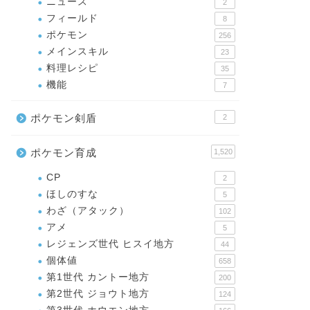
ニュース
2
フィールド
8
ポケモン
256
メインスキル
23
料理レシピ
35
機能
7
ポケモン剣盾
2
ポケモン育成
1,520
CP
2
ほしのすな
5
わざ（アタック）
102
アメ
5
レジェンズ世代 ヒスイ地方
44
個体値
658
第1世代 カントー地方
200
第2世代 ジョウト地方
124