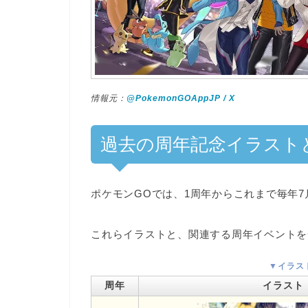
情報元：
@PokemonGOAppJP / X
過去の周年記念イラスト
ポケモンGOでは、1周年からこれまで
毎年
これらイラストと、関連する周年イベントを
▼イラス
周年
イラスト