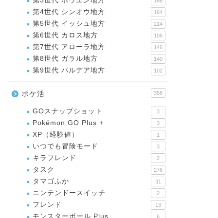
第3世代 ホウエン地方
166
第4世代 シンオウ地方
164
第5世代 イッシュ地方
214
第6世代 カロス地方
106
第7世代 アローラ地方
146
第8世代 ガラル地方
140
第9世代 パルデア地方
102
ポケ活
358
GOスナップショット
3
Pokémon GO Plus +
3
XP（経験値）
1
いつでも冒険モード
3
キラフレンド
2
タスク
276
タマゴふか
11
ニンテンドースイッチ
2
フレンド
13
モンスターボール Plus
6