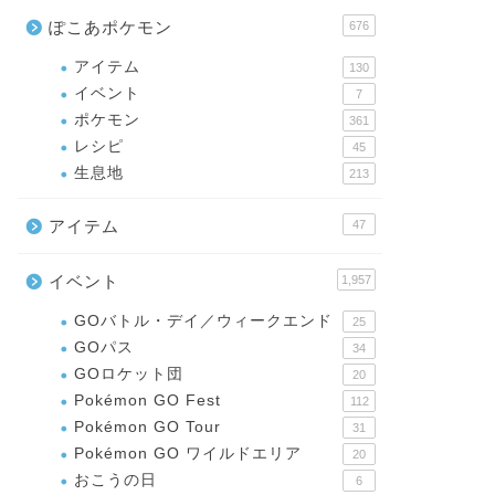
ぽこあポケモン
676
アイテム
130
イベント
7
ポケモン
361
レシピ
45
生息地
213
アイテム
47
イベント
1,957
GOバトル・デイ／ウィークエンド
25
GOパス
34
GOロケット団
20
Pokémon GO Fest
112
Pokémon GO Tour
31
Pokémon GO ワイルドエリア
20
おこうの日
6