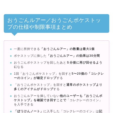
おうごんルアー／おうごんポケストッ
プの仕様や制限事項まとめ
一度に所持できる
「おうごんルアー」の数量は最大1個
ポケストップに挿した
「おうごんルアー」の効果は30分間
おうごんポケストップを回したあと
５分後に再び回せるよう
に
なる
1回「おうごんポケストップ」を回すと
5〜20個の「コレクレ
ーのコイン」が確定ドロップ
する
「おうごんポケストップ」を回すと
通常のポケストップより
多くのアイテムがドロップ
する
おうごんルアーを挿していない
他のユーザーも「おうごんポ
ケストップ」を確認でき回すことで
「コレクレーのコイン」
を入手できる
「ぼうけんノート」
に入手した「コレクレーのコイン」は
記