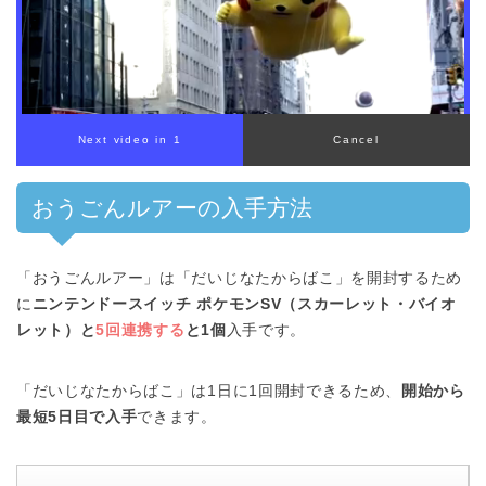
00:00
/
01:00
おうごんルアーの入手方法
「おうごんルアー」は「だいじなたからばこ」を開封するため
に
ニンテンドースイッチ ポケモンSV（スカーレット・バイオ
レット）と
5回連携する
と1個
入手です。
「だいじなたからばこ」は1日に1回開封できるため、
開始から
最短5日目で入手
できます。