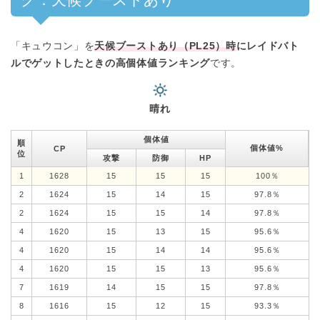
「キュウコン」を
天候ブーストあり（PL25）時
にレイドバト
ルでゲットしたときの高個体値ランキング
です。
晴れ
個体値
順
個体値%
CP
位
攻撃
防御
HP
1
1628
15
15
15
100％
2
1624
15
14
15
97.8％
2
1624
15
15
14
97.8％
4
1620
15
13
15
95.6％
4
1620
15
14
14
95.6％
4
1620
15
15
13
95.6％
7
1619
14
15
15
97.8％
8
1616
15
12
15
93.3％