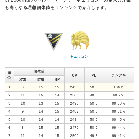
CP2500制限のハイパーリーグで
「キュウコン」の耐久力が最
も高くなる理想個体値
をランキングで紹介します。
キュウコン
個体値
順
ランク%
CP
PL
位
攻撃
防御
HP
1
9
15
15
2493
50.0
100％
2
11
15
14
2500
49.5
99.9％
3
10
13
15
2495
50.0
99.58％
4
9
14
15
2487
50.0
99.51％
5
10
14
14
2494
50.0
99.45％
6
8
15
15
2479
50.0
99.44％
7
11
14
15
2500
49.5
99.41％