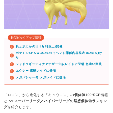
最新ピックアップ情報
炎と氷ふかの日 8月8日(土)開催
ポケモンXP＆WCS2026イベント開催内容発表 8/25(火)か
ら
シャドウギラティナアナザー伝説レイドに登場 色違い実装
ユクシー 伝説レイドに登場
メガバシャーモ メガレイドに登場
「ロコン」から進化する「キュウコン」の
個体値100％CP
情報
とPvP
スーパーリーグ／ハイパーリーグの理想個体値ランキン
グ
を紹介します。