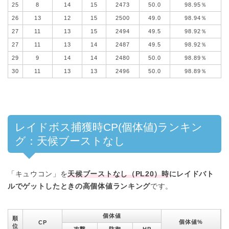
25
8
14
15
2473
50.0
98.95％
26
13
12
15
2500
49.0
98.94％
27
11
13
15
2494
49.5
98.92％
27
11
13
14
2487
49.5
98.92％
29
9
14
14
2480
50.0
98.89％
30
11
13
13
2496
50.0
98.89％
レイドボス捕獲時CP(個体値)ランキン
グ：天候ブーストなし
「キュウコン」を
天候ブーストなし（PL20）時
にレイドバト
ルでゲットしたときの高個体値ランキング
です。
個体値
順
個体値%
CP
位
攻撃
防御
HP