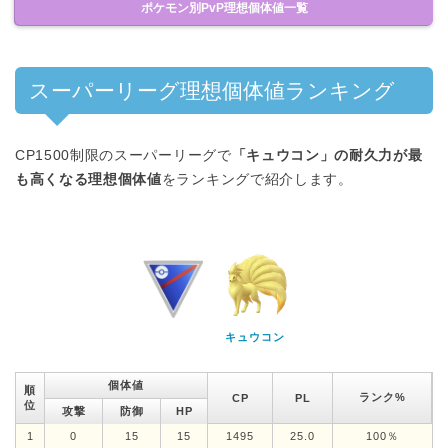
ポケモン別PvP理想個体値一覧
スーパーリーグ理想個体値ランキング
CP1500制限のスーパーリーグで
「キュウコン」の耐久力が最
も高くなる理想個体値
をランキングで紹介します。
キュウコン
個体値
順
ランク%
CP
PL
位
攻撃
防御
HP
1
0
15
15
1495
25.0
100％