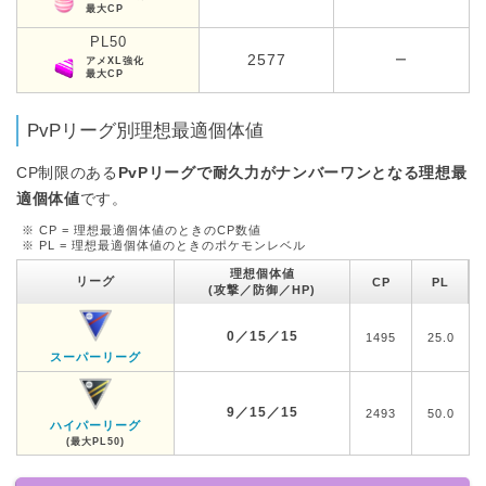
最大CP
PL50
2577
ー
アメXL強化
最大CP
PvPリーグ別理想最適個体値
CP制限のある
PvPリーグで耐久力がナンバーワンとなる理想最
適個体値
です。
※ CP = 理想最適個体値のときのCP数値
※ PL = 理想最適個体値のときのポケモンレベル
理想個体値
リーグ
CP
PL
(攻撃／防御／HP)
0／15／15
1495
25.0
スーパーリーグ
9／15／15
2493
50.0
ハイパーリーグ
(最大PL50)