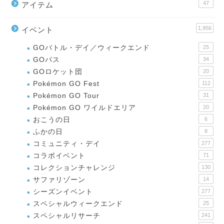
47
アイテム
1,956
イベント
GOバトル・デイ／ウィークエンド
25
GOパス
34
GOロケット団
20
Pokémon GO Fest
112
Pokémon GO Tour
31
Pokémon GO ワイルドエリア
20
おこうの日
6
ふかの日
8
コミュニティ・デイ
277
コラボイベント
71
コレクションチャレンジ
130
サファリゾーン
14
シーズンイベント
277
スペシャルウィークエンド
25
スペシャルリサーチ
241