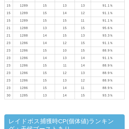
15
1289
15
13
13
91.1％
15
1289
15
14
12
91.1％
15
1289
15
15
11
91.1％
21
1288
13
15
15
95.6％
21
1288
14
15
13
93.3％
23
1286
14
12
15
91.1％
23
1286
15
10
15
88.9％
23
1286
14
13
14
91.1％
23
1286
15
11
14
88.9％
23
1286
15
12
13
88.9％
23
1286
15
13
12
88.9％
23
1286
15
14
11
88.9％
30
1285
13
14
15
93.3％
レイドボス捕獲時CP(個体値)ランキン
グ：天候ブーストあり