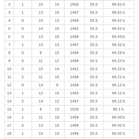
2
1
15
14
1500
25.0
99.81％
3
1
13
15
1497
25.0
99.61％
4
0
10
13
1499
25.5
99.51％
5
0
14
15
1492
25.0
99.51％
6
0
13
10
1498
25.5
99.43％
7
1
14
14
1497
25.0
99.32％
8
0
8
15
1499
25.5
99.29％
9
0
11
12
1498
25.5
99.23％
10
0
15
14
1491
25.0
99.22％
11
2
11
15
1498
25.0
99.21％
12
0
14
9
1498
25.5
99.12％
13
1
12
15
1493
25.0
99.12％
14
2
14
12
1497
25.0
99.12％
15
1
8
13
1500
25.5
99.1％
16
1
11
10
1499
25.5
99.03％
17
0
13
15
1488
25.0
99.02％
18
1
15
13
1496
25.0
99.02％