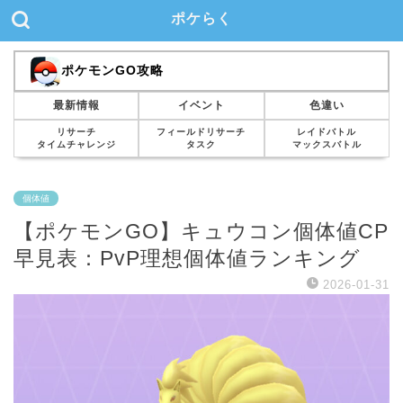
ポケらく
ポケモンGO攻略
最新情報
イベント
色違い
リサーチ
フィールドリサーチ
レイドバトル
タイムチャレンジ
タスク
マックスバトル
個体値
【ポケモンGO】キュウコン個体値CP
早見表：PvP理想個体値ランキング
2026-01-31