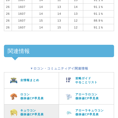
26
1607
14
13
14
91.1％
26
1607
14
14
13
91.1％
26
1607
15
13
12
88.9％
26
1607
14
15
12
91.1％
関連情報
▼ロコン・コミュニティデイ関連情報
攻略ガイド
全情報まとめ
やることリスト
ロコン
アローラロコン
個体値CP早見表
個体値CP早見表
キュウコン
アローラキュウコン
個体値CP早見表
個体値CP早見表