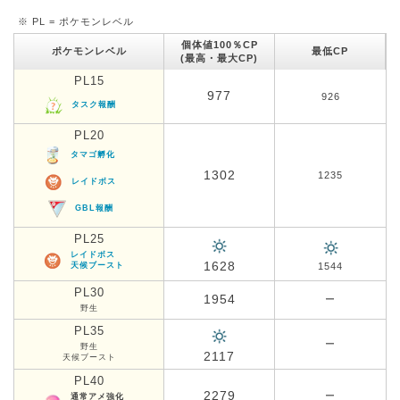
※ PL = ポケモンレベル
個体値100％CP
ポケモンレベル
最低CP
(最高・最大CP)
PL15
977
926
タスク報酬
PL20
タマゴ孵化
1302
1235
レイドボス
GBL報酬
PL25
レイドボス
1628
天候ブースト
1544
PL30
1954
ー
野生
PL35
ー
野生
2117
天候ブースト
PL40
2279
ー
通常アメ強化