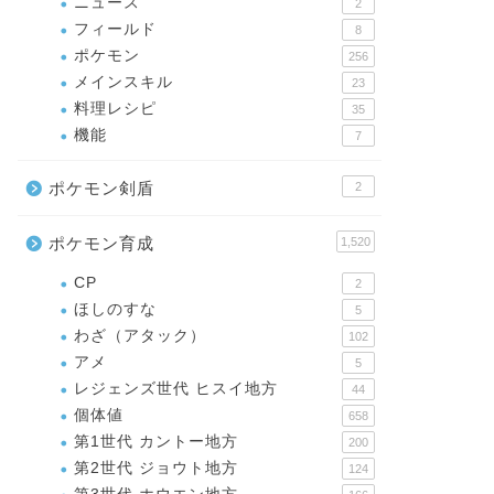
ニュース
2
フィールド
8
ポケモン
256
メインスキル
23
料理レシピ
35
機能
7
ポケモン剣盾
2
ポケモン育成
1,520
CP
2
ほしのすな
5
わざ（アタック）
102
アメ
5
レジェンズ世代 ヒスイ地方
44
個体値
658
第1世代 カントー地方
200
第2世代 ジョウト地方
124