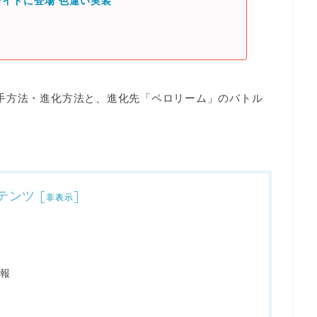
イドに登場 色違い実装
手方法・進化方法と、進化先「ペロリーム」のバトル
テンツ
[
]
非表示
報