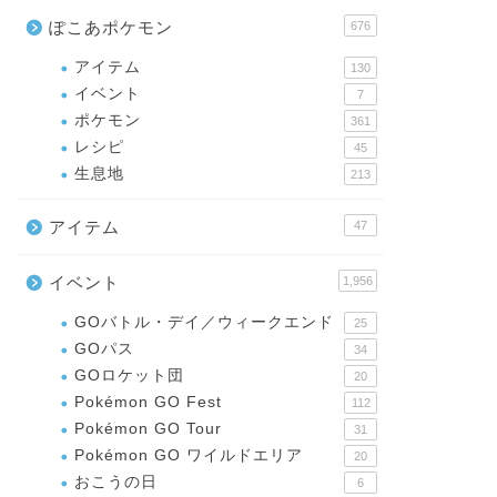
ぽこあポケモン
676
アイテム
130
イベント
7
ポケモン
361
レシピ
45
生息地
213
アイテム
47
イベント
1,956
GOバトル・デイ／ウィークエンド
25
GOパス
34
GOロケット団
20
Pokémon GO Fest
112
Pokémon GO Tour
31
Pokémon GO ワイルドエリア
20
おこうの日
6