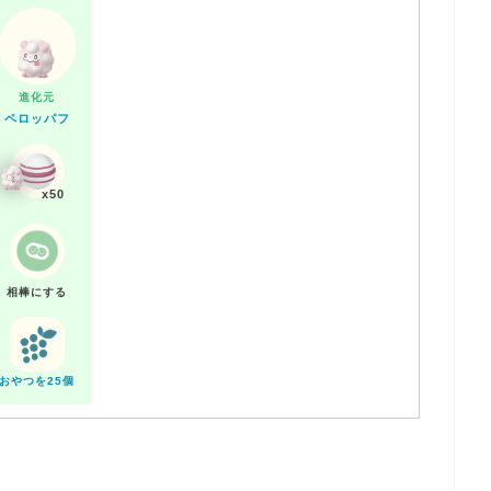
進化元
ペロッパフ
x50
相棒にする
おやつを25個