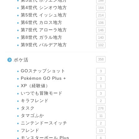
第3世代 ホウエン地方
166
第4世代 シンオウ地方
164
第5世代 イッシュ地方
214
第6世代 カロス地方
106
第7世代 アローラ地方
146
第8世代 ガラル地方
140
第9世代 パルデア地方
102
ポケ活
358
GOスナップショット
3
Pokémon GO Plus +
3
XP（経験値）
1
いつでも冒険モード
3
キラフレンド
2
タスク
276
タマゴふか
11
ニンテンドースイッチ
2
フレンド
13
モンスターボール Plus
6