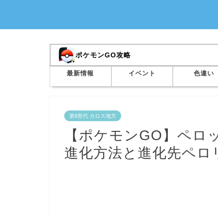
ポケモンGO攻略
最新情報
イベント
色違い
第6世代 カロス地方
【ポケモンGO】ペロ
進化方法と進化先ペロ