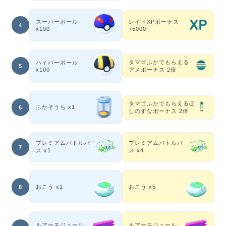
スーパーボール
レイドXPボーナス
4
x100
+5000
タマゴふかでもらえる
ハイパーボール
5
アメボーナス 2倍
x100
タマゴふかでもらえるほ
ふかそうち x1
6
しのすなボーナス 2倍
プレミアムバトルパ
プレミアムバトルパ
7
ス x1
ス x4
おこう x1
おこう x5
8
ルアーモジュール
ルアーモジュール