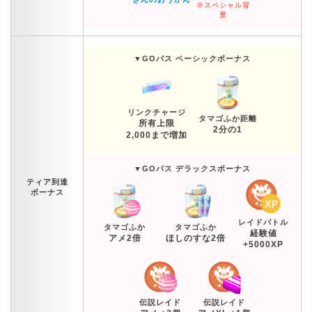
※スペシャル背
景
▼GOパス ベーシックボーナス
リンクチャージ
タマゴふか距離
所有上限
2分の1
2,000まで増加
▼GOパス デラックスボーナス
ティア到達
ボーナス
レイドバトル
タマゴふか
タマゴふか
経験値
アメ2倍
ほしのすな2倍
+5000XP
伝説レイド
伝説レイド