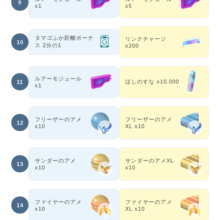
9
x1
x5
タマゴふか距離ボーナ
リンクチャージ
10
ス 2分の1
x200
ルアーモジュール
ほしのすな x10.000
11
x1
フリーザーのアメ
フリーザーのアメ
12
x10
XL x10
サンダーのアメ
サンダーのアメXL
13
x10
x10
ファイヤーのアメ
ファイヤーのアメ
14
x10
XL x10