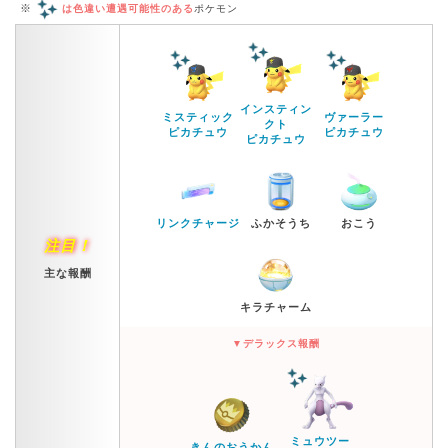
※
は色違い遭遇可能性のある
ポケモン
インスティン
ミスティック
ヴァーラー
クト
ピカチュウ
ピカチュウ
ピカチュウ
リンクチャージ
ふかそうち
おこう
注目！
主な報酬
キラチャーム
▼デラックス報酬
ミュウツー
きんのおうかん