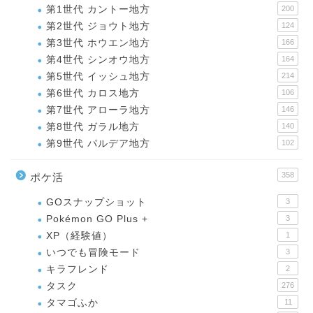
第1世代 カントー地方
200
第2世代 ジョウト地方
124
第3世代 ホウエン地方
166
第4世代 シンオウ地方
164
第5世代 イッシュ地方
214
第6世代 カロス地方
106
第7世代 アローラ地方
146
第8世代 ガラル地方
140
第9世代 パルデア地方
102
358
ポケ活
GOスナップショット
3
Pokémon GO Plus +
3
XP（経験値）
1
いつでも冒険モード
3
キラフレンド
2
タスク
276
タマゴふか
11