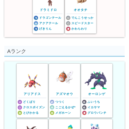
ドラミドロ
オオタチ
ドラゴンテール
でんこうせっか
アクアテール
スピードスター
げきりん
かわらわり
Aランク
アリアドス
アズマオウ
オーロンゲ
どくばり
つつく
ふいうち
クロスポイズン
こごえるかぜ*
イカサマ
とびかかる
メガホーン
グロウパンチ