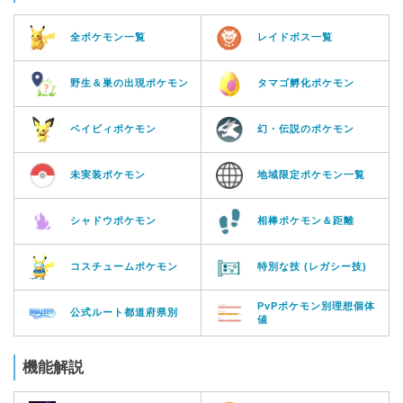
全ポケモン一覧
レイドボス一覧
野生＆巣の出現ポケモン
タマゴ孵化ポケモン
ベイビィポケモン
幻・伝説のポケモン
未実装ポケモン
地域限定ポケモン一覧
シャドウポケモン
相棒ポケモン＆距離
コスチュームポケモン
特別な技 (レガシー技)
PvPポケモン別理想個体
公式ルート都道府県別
値
機能解説