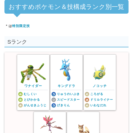
おすすめポケモン＆技構成ランク別一覧
* は
特別限定技
Sランク
ワナイダー
キングドラ
ノコッチ
むしくい
りゅうのいぶき
ころがる
とびかかる
スピードスター
ドリルライナー
がんせきふうじ
げきりん
いわなだれ