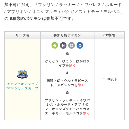
加不可
に加え、「プクリン / ラッキー / イワパレス / ホルード
/ アブリボン / オニシズクモ / バクガメス / ギモー / モルペコ」
の
9種類のポケモンは参加不可
です。
リーグ名
参加可能ポケモン
CP制限
＆
かくとう・ひこう・はがねタ
イプ
を
除く
＆
1500以下
伝説・幻・ウルトラビース
チャンピオンシップ
ト・メガシンカ
を
除く
2026シリーズカップ
＆
プクリン・ラッキー・イワパ
レス・ホルード・アブリボ
ン・オニシズクモ・バクガメ
ス・ギモー・モルペコ
を
除く