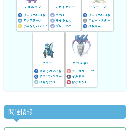
ヌメルゴン
ファイアロー
ジジーロン
りゅうのいぶき
つつく
りゅうのいぶき
アクアテール
そらをとぶ
スピードスター
かみなりパンチ*
ブレイブバード
げきりん
セゴール
カラマネロ
りゅうのいぶき
サイコウェーブ
ドラゴンクロー
イカサマ
ゆきなだれ
ばかぢから
関連情報