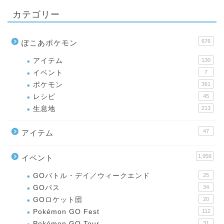
カテゴリー
676
ぽこあポケモン
アイテム
130
イベント
7
ポケモン
361
レシピ
45
生息地
213
47
アイテム
1,956
イベント
GOバトル・デイ／ウィークエンド
25
GOパス
34
GOロケット団
20
Pokémon GO Fest
112
Pokémon GO Tour
31