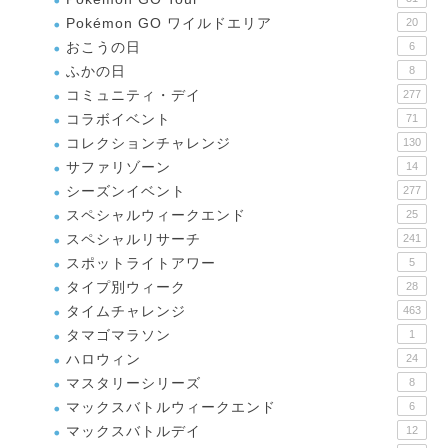
Pokémon GO ワイルドエリア
20
おこうの日
6
ふかの日
8
コミュニティ・デイ
277
コラボイベント
71
コレクションチャレンジ
130
サファリゾーン
14
シーズンイベント
277
スペシャルウィークエンド
25
スペシャルリサーチ
241
スポットライトアワー
5
タイプ別ウィーク
28
タイムチャレンジ
463
タマゴマラソン
1
ハロウィン
24
マスタリーシリーズ
8
マックスバトルウィークエンド
6
マックスバトルデイ
12