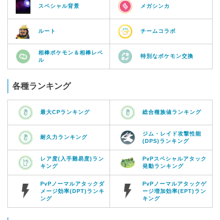
スペシャル背景
メガシンカ
ルート
チームコラボ
相棒ポケモン＆相棒レベ
特別なポケモン交換
ル
各種ランキング
最大CPランキング
総合種族値ランキング
ジム・レイド攻撃性能
耐久力ランキング
(DPS)ランキング
レア度(入手難易度)ラン
PvPスペシャルアタック
キング
発動ランキング
PvPノーマルアタックダ
PvPノーマルアタックゲ
メージ効率(DPT)ランキ
ージ増加効率(EPT)ラン
ング
キング