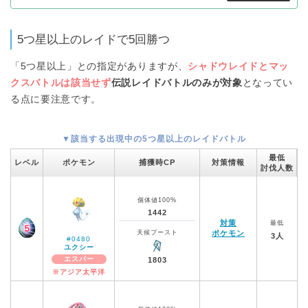
5つ星以上のレイドで5回勝つ
「5つ星以上」との指定がありますが、
シャドウレイドとマッ
クスバトルは該当せず
伝説レイドバトルのみが対象
となってい
る点に要注意です。
▼該当する出現中の5つ星以上のレイドバトル
最低
レベル
ポケモン
捕獲時CP
対策情報
討伐人数
個体値100%
1442
対策
最低
天候ブースト
ポケモン
3人
#0480
ユクシー
エスパー
1803
※アジア太平洋