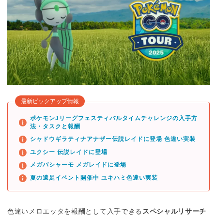
最新ピックアップ情報
ポケモンJリーグフェスティバルタイムチャレンジの入手方
法・タスクと報酬
シャドウギラティナアナザー伝説レイドに登場 色違い実装
ユクシー 伝説レイドに登場
メガバシャーモ メガレイドに登場
夏の遠足イベント開催中 ユキハミ色違い実装
色違いメロエッタを報酬として入手できる
スペシャルリサーチ