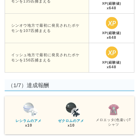
モンを135匹捕まえる
XP(経験値)
648
x
シンオウ地方で最初に発見されたポケ
モンを107匹捕まえる
XP(経験値)
648
x
イッシュ地方で最初に発見されたポケ
モンを156匹捕まえる
XP(経験値)
648
x
（1/7）達成報酬
メロエッタ(色違い)T
レシラムのアメ
ゼクロムのアメ
シャツ
10
10
x
x