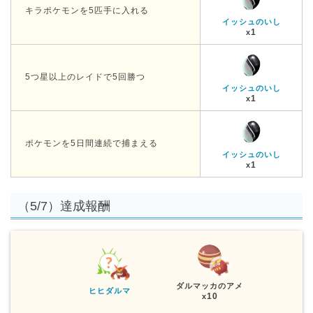
キラポケモンを5匹手に入れる
イッシュのいし
1
x
5つ星以上のレイドで5回勝つ
イッシュのいし
1
x
ポケモンを5日間連続で捕まえる
イッシュのいし
1
x
（5/7）達成報酬
ダルマッカのアメ
ヒヒダルマ
10
x