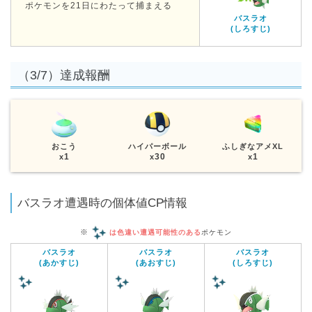
ポケモンを21日にわたって捕まえる
バスラオ
(しろすじ)
（3/7）達成報酬
おこう
ハイパーボール
ふしぎなアメXL
1
30
1
x
x
x
バスラオ遭遇時の個体値CP情報
※
は色違い遭遇可能性のある
ポケモン
バスラオ
バスラオ
バスラオ
(あかすじ)
(あおすじ)
(しろすじ)