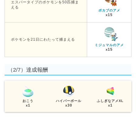
エスパータイプのポケモンを50匹捕ま
える
ポカブのアメ
15
x
ポケモンを21日にわたって捕まえる
ミジュマルのアメ
15
x
（2/7）達成報酬
おこう
ハイパーボール
ふしぎなアメXL
1
30
1
x
x
x