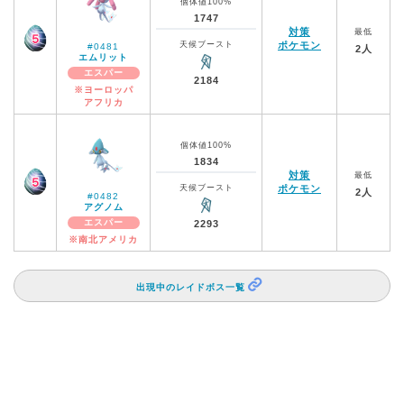
個体値100%
1747
対策
最低
天候ブースト
ポケモン
#0481
2人
エムリット
エスパー
2184
※ヨーロッパ
アフリカ
個体値100%
1834
対策
最低
天候ブースト
ポケモン
2人
#0482
アグノム
エスパー
2293
※南北アメリカ
出現中のレイドボス一覧