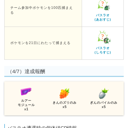
チーム参加中ポケモンを100匹捕まえ
る
バスラオ
(あおすじ)
ポケモンを21日にわたって捕まえる
バスラオ
(しろすじ)
（4/7）達成報酬
ルアー
きんのズリのみ
ぎんのパイルのみ
モジュール
5
5
x
x
1
x