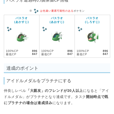
バスラオ遭遇時の個体値CP情報
※
は色違い遭遇可能性のある
ポケモン
バスラオ
バスラオ
バスラオ
(あかすじ)
(あおすじ)
(しろすじ)
100%CP
896
100%CP
896
100%CP
896
847
847
847
最低CP
最低CP
最低CP
達成のポイント
アイドルメダルをプラチナにする
仲良しレベル
「大親友」のフレンドが20人以上
になると「アイ
ドルメダル」がプラチナとなり達成です。タスク
開始時点で既
にプラチナの場合は達成済み
になります。