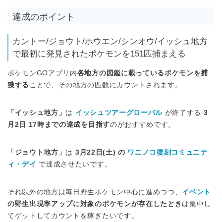
達成のポイント
カントー/ジョウト/ホウエン/シンオウ/イッシュ地方
で最初に発見されたポケモンを151匹捕まえる
ポケモンGOアプリ内
各地方の図鑑に載っているポケモンを捕
獲する
ことで、その地方の匹数にカウントされます。
「イッシュ地方」
は
イッシュツアーグローバル
が終了する
3
月2日 17時までの達成を目指す
のがおすすめです。
「ジョウト地方」
は
3月22日(土) の
ワニノコ復刻コミュニテ
ィ・デイ
で達成させたいです。
それ以外の地方は毎日野生ポケモン中心に進めつつ、
イベント
の野生出現率アップに対象のポケモンが存在したとき
は集中し
てゲットしてカウントを稼ぎたいです。