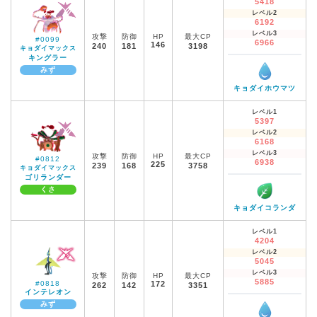
5418
レベル2
6192
レベル3
攻撃
防御
HP
最大CP
#0099
6966
146
240
181
3198
キョダイマックス
キングラー
みず
キョダイホウマツ
レベル1
5397
レベル2
6168
レベル3
攻撃
防御
HP
最大CP
#0812
6938
225
239
168
3758
キョダイマックス
ゴリランダー
くさ
キョダイコランダ
レベル1
4204
レベル2
5045
レベル3
攻撃
防御
HP
最大CP
5885
#0818
172
262
142
3351
インテレオン
みず