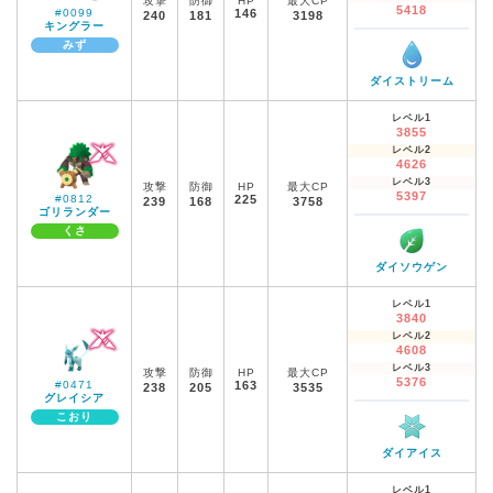
攻撃
防御
HP
最大CP
5418
#0099
146
240
181
3198
キングラー
みず
ダイストリーム
レベル1
3855
レベル2
4626
レベル3
攻撃
防御
HP
最大CP
5397
#0812
225
239
168
3758
ゴリランダー
くさ
ダイソウゲン
レベル1
3840
レベル2
4608
レベル3
攻撃
防御
HP
最大CP
5376
#0471
163
238
205
3535
グレイシア
こおり
ダイアイス
レベル1