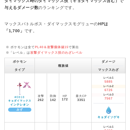
ダイマックス時のダイマックス技（キョダイマックス含む）で
与えるダメージ数
のランキングです。
マックスバトルボス・ダイマックスモグリューの
HPは
「1,700」
です。
※ ポケモンは全て
PL40＆攻撃個体値15
で算出
※「レベル」は
攻撃ダイマックス技のわざレベル
ポケモン
ダメージ
種族値
タイプ
マックスわざ
レベル1
5885
レベル2
6726
レベル3
攻撃
防御
HP
最大CP
#0818
7567
172
262
142
3351
キョダイマックス
インテレオン
みず
キョダイソゲキ
レベル1