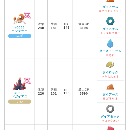
ダイアース
※マッドショット
攻撃
防御
最大CP
HP
#0099
146
240
181
3198
ダイスチル
キングラー
※メタルクロー
みず
ダイストリーム
※あわ
ダイロック
※うちおとす
攻撃
防御
最大CP
HP
#0526
198
226
201
3590
ダイアース
ギガイアス
※どろかけ
いわ
ダイアタック
※ロックオン