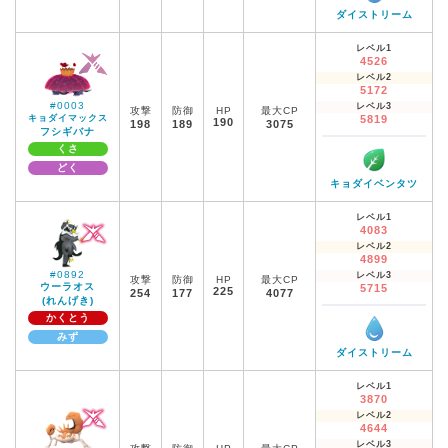
ダイストリーム
レベル1
4526
レベル2
5172
#0003
レベル3
攻撃
防御
HP
最大CP
キョダイマックス
5819
190
198
189
3075
フシギバナ
くさ
どく
キョダイベンタツ
レベル1
4083
レベル2
4899
#0892
レベル3
攻撃
防御
HP
最大CP
ウーラオス
5715
225
254
177
4077
(れんげき)
かくとう
みず
ダイストリーム
レベル1
3870
レベル2
4644
レベル3