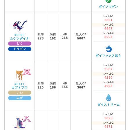
ダイソウゲン
レベル1
3891
レベル2
4447
レベル3
攻撃
防御
HP
最大CP
#0890
5003
268
278
192
5007
ムゲンダイナ
どく
ドラゴン
ダイマックスほう
レベル1
3567
レベル2
4280
レベル3
攻撃
防御
HP
最大CP
#0141
4993
155
220
186
3067
カブトプス
いわ
みず
ダイストリーム
レベル1
3825
レベル2
4371