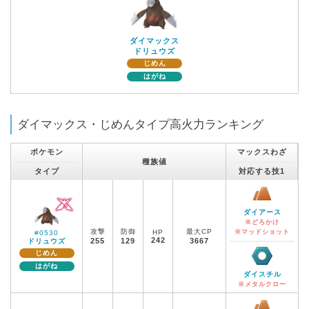
ダイマックス
ドリュウズ
じめん
はがね
ダイマックス・じめんタイプ高火力ランキング
ポケモン
マックスわざ
種族値
タイプ
対応する技1
ダイアース
※どろかけ
攻撃
防御
最大CP
HP
※マッドショット
#0530
242
255
129
3667
ドリュウズ
じめん
はがね
ダイスチル
※メタルクロー