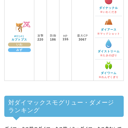
ダイナックル
※いわくだき
ダイアース
※マッドショット
攻撃
防御
最大CP
HP
#0141
155
220
186
3067
カブトプス
いわ
みず
ダイストリーム
※たきのぼり
ダイワーム
※れんぞくぎり
対ダイマックスモグリュー・ダメージ
ランキング