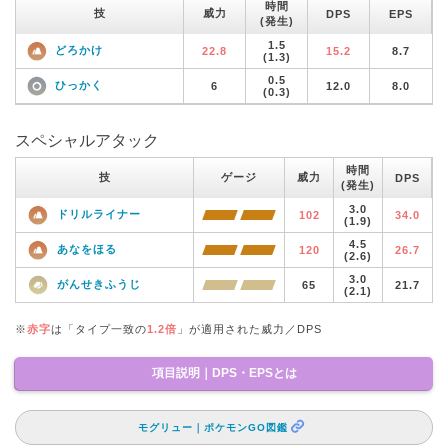
時間
技
威力
DPS
EPS
(発生)
1.5
どろかけ
22.8
15.2
8.7
(1.3)
0.5
ひっかく
6
12.0
8.0
(0.3)
スペシャルアタック
時間
技
ゲージ
威力
DPS
(発生)
3.0
ドリルライナー
102
34.0
(1.9)
4.5
あなをほる
120
26.7
(2.6)
3.0
がんせきふうじ
65
21.7
(2.1)
※
赤字
は「タイプ一致の
1.2倍
」が適用された威力／DPS
項目説明｜DPS・EPSとは
モグリュー｜ポケモンGO図鑑