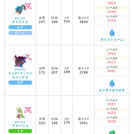
3825
レベル2
4590
レベル3
攻撃
防御
HP
最大CP
#0130
5354
216
237
186
3834
ギャラドス
みず
ひこう
ダイストリーム
レベル1
3952
レベル2
4517
レベル3
攻撃
防御
HP
最大CP
#0009
5081
188
171
207
2788
キョダイマックス
カメックス
みず
キョダイホウゲキ
レベル1
3597
レベル2
4316
レベル3
攻撃
防御
HP
最大CP
5036
#0763
176
222
195
3351
アマージョ
くさ