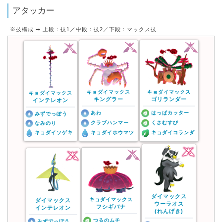
アタッカー
※技構成 ➡︎ 上段：技1／中段：技2／下段：マックス技
キョダイマックス
キョダイマックス
キョダイマックス
キングラー
ゴリランダー
インテレオン
あわ
はっぱカッター
みずでっぽう
クラブハンマー
くさむすび
なみのり
キョダイソゲキ
キョダイホウマツ
キョダイコランダ
ダイマックス
キョダイマックス
ダイマックス
ウーラオス
フシギバナ
インテレオン
(れんげき)
つるのムチ
みずでっぽう