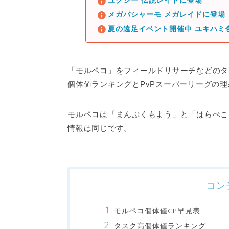
ユクシー 伝説レイドに登場
メガバシャーモ メガレイドに登場
夏の遠足イベント開催中 ユキハミ
「モルペコ」をフィールドリサーチなどのタ
個体値ランキングとPvPスーパーリーグの
モルペコは「まんぷくもよう」と「はらぺこ
情報は同じ
です。
コン
モルペコ個体値CP早見表
タスク高個体値ランキング