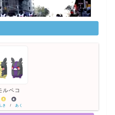
モルペコ
んき
/
あく