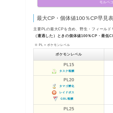
モルペ
最大CP・個体値100％CP早見
主要PLの最大CPを含め、野生・フィール
（遭遇した）ときの個体値100％CP・最低C
※ PL = ポケモンレベル
ポケモンレベル
PL15
タスク報酬
PL20
タマゴ孵化
レイドボス
GBL報酬
PL25