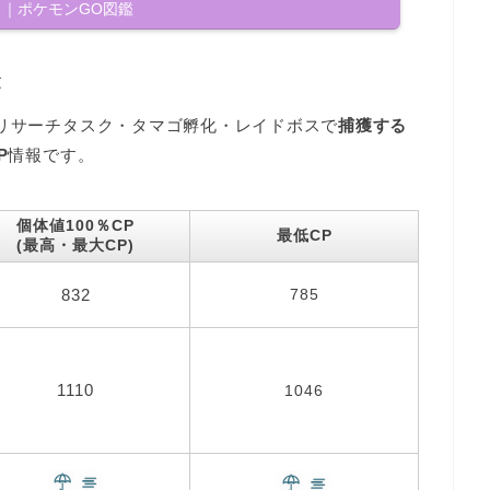
コ｜ポケモンGO図鑑
表
ドリサーチタスク・タマゴ孵化・レイドボスで
捕獲する
P
情報です。
個体値100％CP
最低CP
(最高・最大CP)
832
785
1110
1046