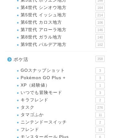
第3世代 ホウエン地方
166
第4世代 シンオウ地方
164
第5世代 イッシュ地方
214
第6世代 カロス地方
106
第7世代 アローラ地方
146
第8世代 ガラル地方
140
第9世代 パルデア地方
102
ポケ活
358
GOスナップショット
3
Pokémon GO Plus +
3
XP（経験値）
1
いつでも冒険モード
3
キラフレンド
2
タスク
276
タマゴふか
11
ニンテンドースイッチ
2
フレンド
13
モンスターボール Plus
6