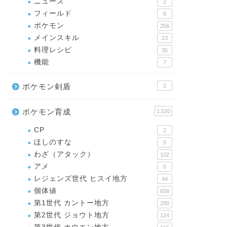
ニュース
2
フィールド
8
ポケモン
256
メインスキル
23
料理レシピ
35
機能
7
ポケモン剣盾
2
ポケモン育成
1,520
CP
2
ほしのすな
5
わざ（アタック）
102
アメ
5
レジェンズ世代 ヒスイ地方
44
個体値
658
第1世代 カントー地方
200
第2世代 ジョウト地方
124