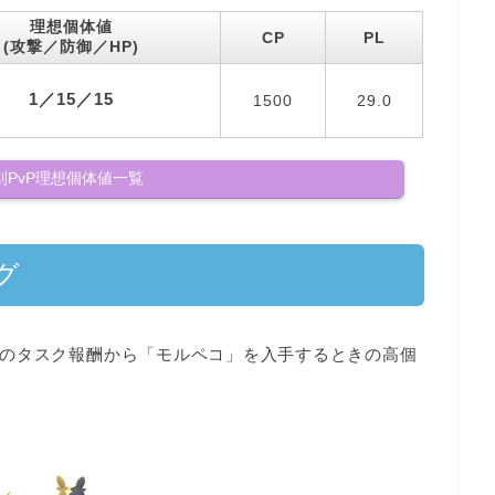
理想個体値
CP
PL
(攻撃／防御／HP)
1／15／15
1500
29.0
別PvP理想個体値一覧
グ
の
タスク報酬から「モルペコ」を入手するとき
の高個