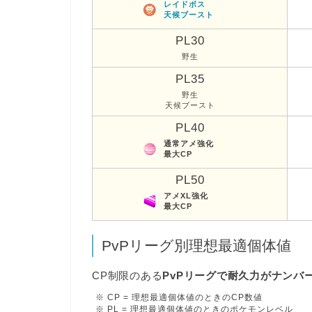
レイドボス
天候ブースト
PL30
野生
PL35
野生
天候ブースト
PL40
通常アメ強化
最大CP
PL50
アメXL強化
最大CP
PvPリーグ別理想最適個体値
CP制限のある
PvPリーグで耐久力がナンバ
※ CP = 理想最適個体値のときのCP数値
※ PL = 理想最適個体値のときのポケモンレベル