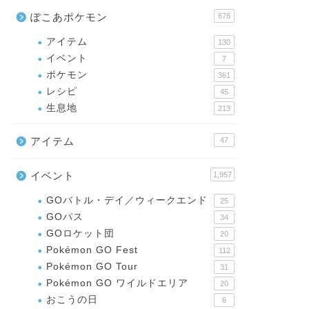
ぽこあポケモン
676
アイテム
130
イベント
7
ポケモン
361
レシピ
45
生息地
213
アイテム
47
イベント
1,957
GOバトル・デイ／ウィークエンド
25
GOパス
34
GOロケット団
20
Pokémon GO Fest
112
Pokémon GO Tour
31
Pokémon GO ワイルドエリア
20
おこうの日
6