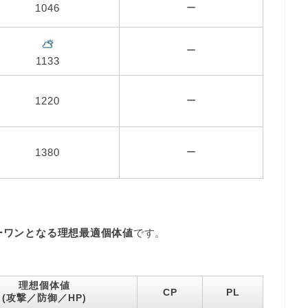
1046
ー
ー
1133
1220
ー
1380
ー
ーワンとなる理想最適個体値
です。
理想個体値
CP
PL
(攻撃／防御／HP)