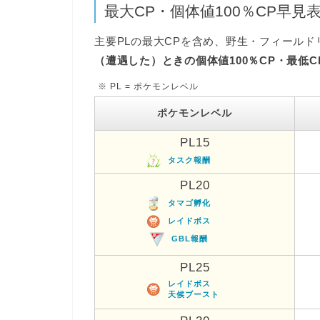
最大CP・個体値100％CP早見
主要PLの最大CPを含め、野生・フィール
（遭遇した）ときの個体値100％CP・最低C
※ PL = ポケモンレベル
ポケモンレベル
PL15
タスク報酬
PL20
タマゴ孵化
レイドボス
GBL報酬
PL25
レイドボス
天候ブースト