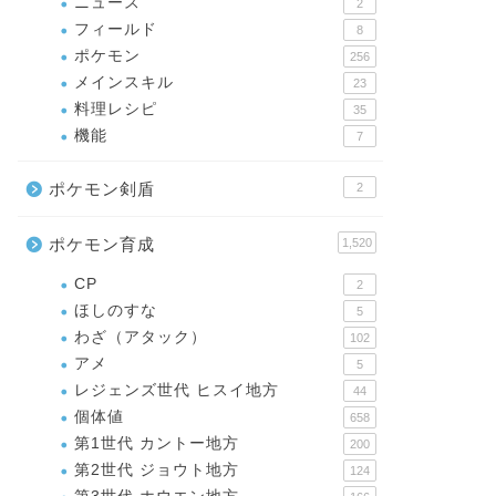
ニュース
2
フィールド
8
ポケモン
256
メインスキル
23
料理レシピ
35
機能
7
ポケモン剣盾
2
ポケモン育成
1,520
CP
2
ほしのすな
5
わざ（アタック）
102
アメ
5
レジェンズ世代 ヒスイ地方
44
個体値
658
第1世代 カントー地方
200
第2世代 ジョウト地方
124