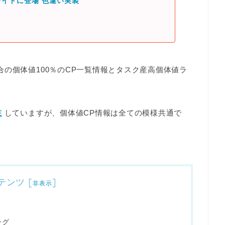
イドに登場 色違い実装
合の
個体値100％のCP一覧情報とタスク産高個体値ラ
在
していますが、
個体値CP情報は全ての模様共通
で
テンツ
[
]
非表示
ング