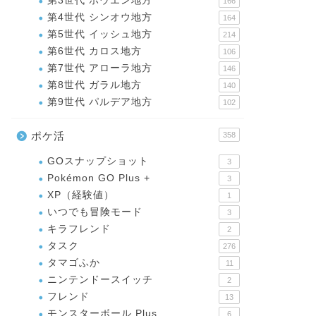
第3世代 ホウエン地方
166
第4世代 シンオウ地方
164
第5世代 イッシュ地方
214
第6世代 カロス地方
106
第7世代 アローラ地方
146
第8世代 ガラル地方
140
第9世代 パルデア地方
102
ポケ活
358
GOスナップショット
3
Pokémon GO Plus +
3
XP（経験値）
1
いつでも冒険モード
3
キラフレンド
2
タスク
276
タマゴふか
11
ニンテンドースイッチ
2
フレンド
13
モンスターボール Plus
6