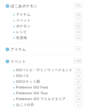
ぽこあポケモン
676
アイテム
130
イベント
7
ポケモン
361
レシピ
45
生息地
213
アイテム
47
イベント
1,956
GOバトル・デイ／ウィークエンド
25
GOパス
34
GOロケット団
20
Pokémon GO Fest
112
Pokémon GO Tour
31
Pokémon GO ワイルドエリア
20
おこうの日
6