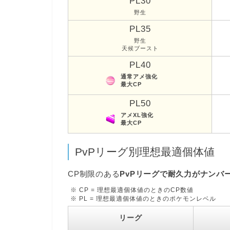
PL30
野生
PL35
野生
天候ブースト
PL40
通常アメ強化
最大CP
PL50
アメXL強化
最大CP
PvPリーグ別理想最適個体値
CP制限のある
PvPリーグで耐久力がナンバ
※ CP = 理想最適個体値のときのCP数値
※ PL = 理想最適個体値のときのポケモンレベル
リーグ