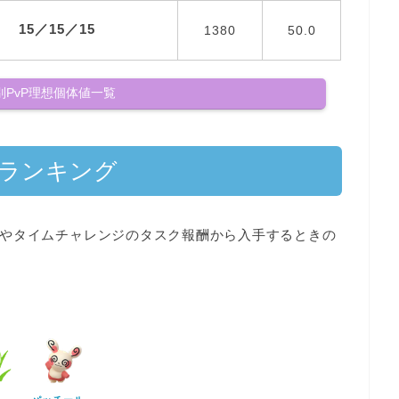
15／15／15
1380
50.0
別PvP理想個体値一覧
値ランキング
やタイムチャレンジのタスク報酬から入手するとき
の