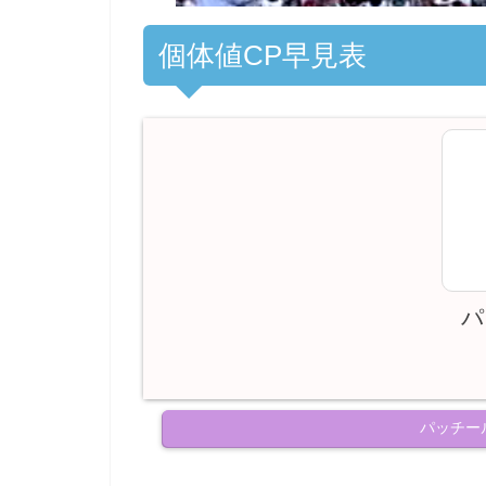
個体値CP早見表
パ
パッチー