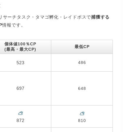
表
ドリサーチタスク・タマゴ孵化・レイドボスで
捕獲する
P
情報です。
個体値100％CP
最低CP
(最高・最大CP)
523
486
697
648
872
810