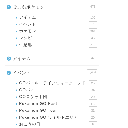
ぽこあポケモン
676
アイテム
130
イベント
7
ポケモン
361
レシピ
45
生息地
213
アイテム
47
イベント
1,956
GOバトル・デイ／ウィークエンド
25
GOパス
34
GOロケット団
20
Pokémon GO Fest
112
Pokémon GO Tour
31
Pokémon GO ワイルドエリア
20
おこうの日
6