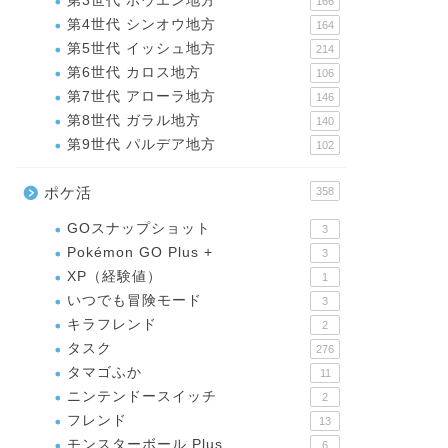
第3世代 ホウエン地方
166
第4世代 シンオウ地方
164
第5世代 イッシュ地方
214
第6世代 カロス地方
106
第7世代 アローラ地方
146
第8世代 ガラル地方
140
第9世代 パルデア地方
102
ポケ活
358
GOスナップショット
3
Pokémon GO Plus +
3
XP（経験値）
1
いつでも冒険モード
3
キラフレンド
2
タスク
276
タマゴふか
11
ニンテンドースイッチ
2
フレンド
13
モンスターボール Plus
6