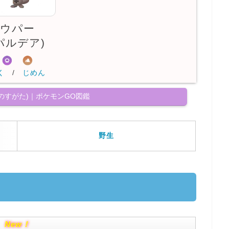
ウパー
パルデア)
く
/
じめん
のすがた)｜ポケモンGO図鑑
野生
New！