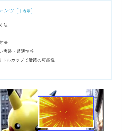
テンツ
[
]
非表示
方法
方法
違い実装・遭遇情報
Pリトルカップで活躍の可能性