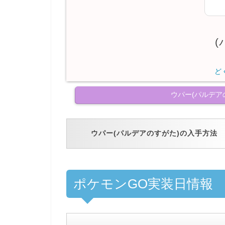
(
ど
ウパー(パルデア
ウパー(パルデアのすがた)の入手方法
ポケモンGO実装日情報