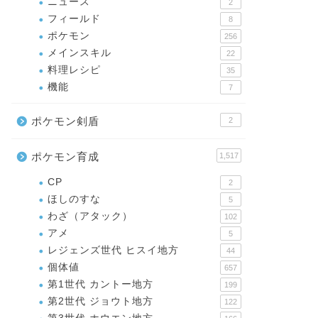
ニュース
2
フィールド
8
ポケモン
256
メインスキル
22
料理レシピ
35
機能
7
ポケモン剣盾
2
ポケモン育成
1,517
CP
2
ほしのすな
5
わざ（アタック）
102
アメ
5
レジェンズ世代 ヒスイ地方
44
個体値
657
第1世代 カントー地方
199
第2世代 ジョウト地方
122