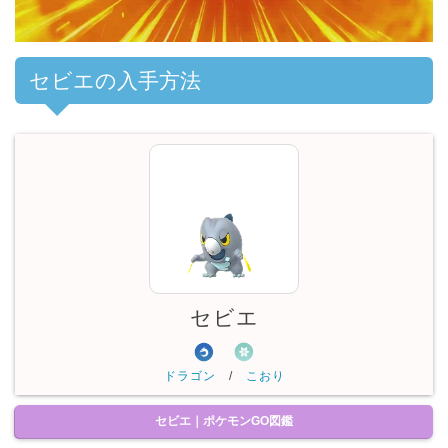
00:00
/
01:00
セビエの入手方法
セビエ
ドラゴン
/
こおり
セビエ｜ポケモンGO図鑑