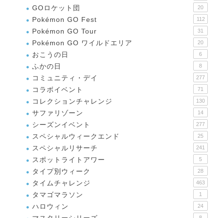
GOロケット団
20
Pokémon GO Fest
112
Pokémon GO Tour
31
Pokémon GO ワイルドエリア
20
おこうの日
6
ふかの日
8
コミュニティ・デイ
277
コラボイベント
71
コレクションチャレンジ
130
サファリゾーン
14
シーズンイベント
277
スペシャルウィークエンド
25
スペシャルリサーチ
241
スポットライトアワー
5
タイプ別ウィーク
28
タイムチャレンジ
463
タマゴマラソン
1
ハロウィン
24
8