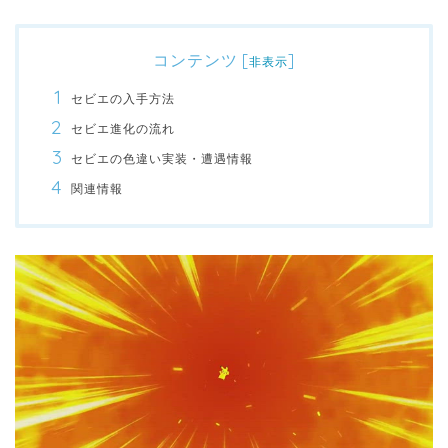
コンテンツ
[
]
非表示
セビエの入手方法
セビエ進化の流れ
セビエの色違い実装・遭遇情報
関連情報