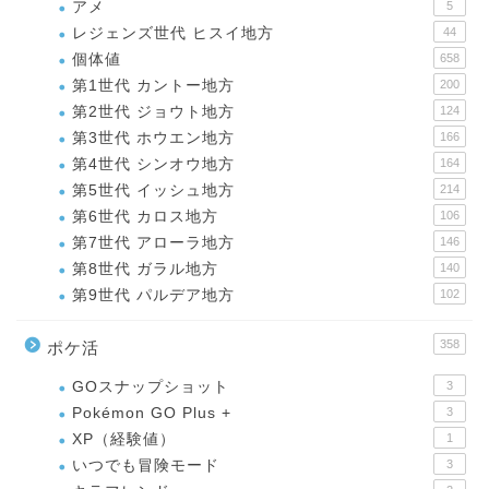
アメ
5
レジェンズ世代 ヒスイ地方
44
個体値
658
第1世代 カントー地方
200
第2世代 ジョウト地方
124
第3世代 ホウエン地方
166
第4世代 シンオウ地方
164
第5世代 イッシュ地方
214
第6世代 カロス地方
106
第7世代 アローラ地方
146
第8世代 ガラル地方
140
第9世代 パルデア地方
102
358
ポケ活
GOスナップショット
3
Pokémon GO Plus +
3
XP（経験値）
1
いつでも冒険モード
3