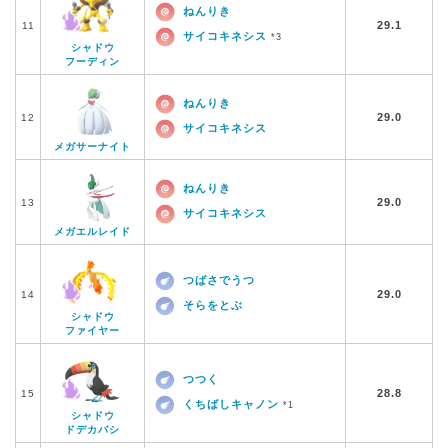
ねんりき
29.1
11
サイコキネシス
*3
シャドウ
フーディン
ねんりき
29.0
12
サイコキネシス
メガサーナイト
ねんりき
29.0
13
サイコキネシス
メガエルレイド
つばさでうつ
29.0
14
そらをとぶ
シャドウ
ファイヤー
つつく
28.8
15
くちばしキャノン
*1
シャドウ
ドデカバシ