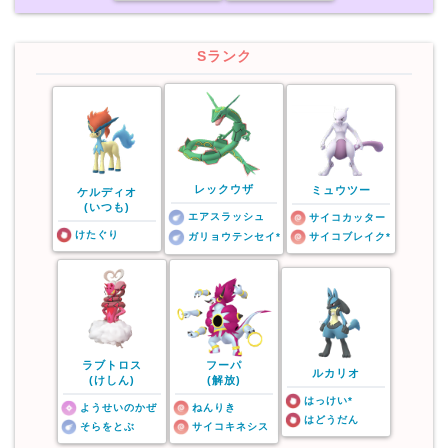
Sランク
レックウザ
ミュウツー
ケルディオ
(いつも)
エアスラッシュ
サイコカッター
けたぐり
ガリョウテンセイ*
サイコブレイク*
ラブトロス
フーパ
ルカリオ
(けしん)
(解放)
はっけい*
ようせいのかぜ
ねんりき
はどうだん
そらをとぶ
サイコキネシス