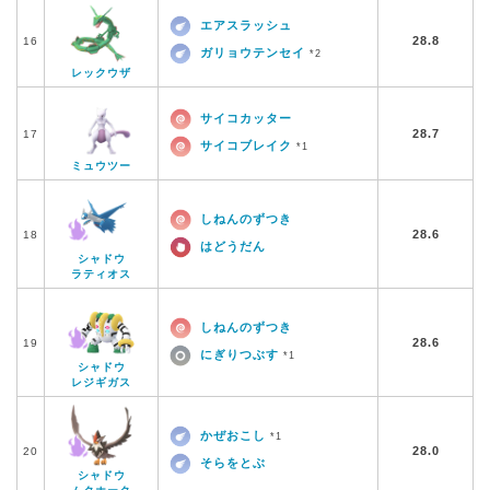
エアスラッシュ
28.8
16
ガリョウテンセイ
*2
レックウザ
サイコカッター
28.7
17
サイコブレイク
*1
ミュウツー
しねんのずつき
28.6
18
はどうだん
シャドウ
ラティオス
しねんのずつき
28.6
19
にぎりつぶす
*1
シャドウ
レジギガス
かぜおこし
*1
28.0
20
そらをとぶ
シャドウ