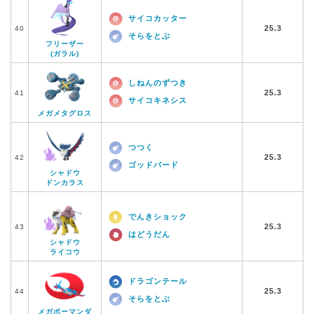
サイコカッター
25.3
40
そらをとぶ
フリーザー
(ガラル)
しねんのずつき
25.3
41
サイコキネシス
メガメタグロス
つつく
25.3
42
ゴッドバード
シャドウ
ドンカラス
でんきショック
25.3
43
はどうだん
シャドウ
ライコウ
ドラゴンテール
25.3
44
そらをとぶ
メガボーマンダ