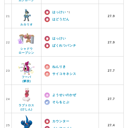
ムクホーク
はっけい
*1
27.9
21
はどうだん
ルカリオ
はっけい
27.9
22
ばくれつパンチ
シャドウ
ローブシン
ねんりき
27.7
23
サイコキネシス
フーパ
(解放)
ようせいのかぜ
27.7
24
そらをとぶ
ラブトロス
(けしん)
カウンター
27.4
25