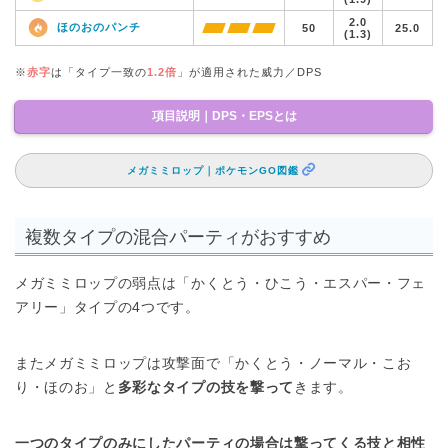
2.0
ほのおのパンチ
50
25.0
(1.3)
※
赤字
は「タイプ一致の
1.2倍
」が適用された威力／DPS
項目説明｜DPS・EPSとは
メガミミロップ｜ポケモンGO図鑑
複数タイプの混合パーティがおすすめ
メガミミロップの弱点は「かくとう・ひこう・エスパー・フェ
アリー」タイプの4つです。
またメガミミロップは攻撃面で「かくとう・ノーマル・こお
り・ほのお」と
多彩なタイプの技を撃って
きます。
一つのタイプのみにしたパーティの場合は撃ってくる技と相性