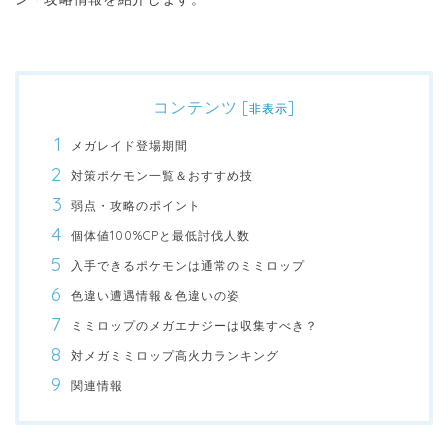
コンテンツ
[
]
非表示
メガレイド登場期間
対策ポケモン一覧＆おすすめ技
弱点・攻略のポイント
個体値100%CPと最低討伐人数
入手できるポケモンは通常のミミロップ
色違い遭遇情報＆色違いの姿
ミミロップのメガエナジーは収集すべき？
対メガミミロップ高火力ランキング
関連情報