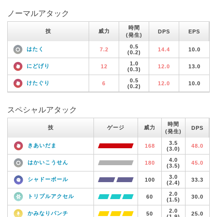
ノーマルアタック
時間
技
威力
DPS
EPS
(発生)
0.5
はたく
7.2
14.4
10.0
(0.2)
1.0
にどげり
12
12.0
13.0
(0.3)
0.5
けたぐり
6
12.0
10.0
(0.2)
スペシャルアタック
時間
技
ゲージ
威力
DPS
(発生)
3.5
きあいだま
168
48.0
(3.0)
4.0
はかいこうせん
180
45.0
(3.5)
3.0
シャドーボール
100
33.3
(2.4)
2.0
トリプルアクセル
60
30.0
(1.5)
2.0
かみなりパンチ
50
25.0
(1.9)