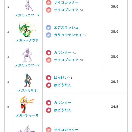
サイコカッター
39.0
1
サイコブレイク
*3
メガミュウツーY
エアスラッシュ
38.0
2
ガリョウテンセイ
*2
メガレックウザ
カウンター
*1
38.0
3
サイコブレイク
*3
メガミュウツーX
はっけい
*1
36.4
4
はどうだん
メガルカリオ
カウンター
34.5
5
はどうだん
メガバシャーモ
サイコカッター