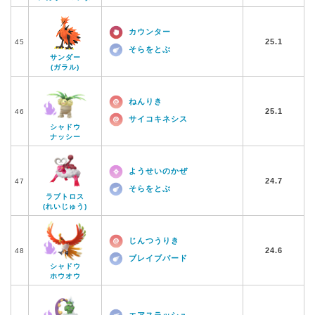
カウンター
25.1
45
そらをとぶ
サンダー
(ガラル)
ねんりき
25.1
46
サイコキネシス
シャドウ
ナッシー
ようせいのかぜ
24.7
47
そらをとぶ
ラブトロス
(れいじゅう)
じんつうりき
24.6
48
ブレイブバード
シャドウ
ホウオウ