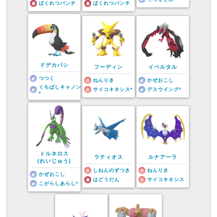
ばくれつパンチ
ばくれつパンチ
ドデカバシ
フーディン
イベルタル
つつく
ねんりき
かぜおこし
くちばしキャノン
サイコキネシス*
デスウイング*
*
トルネロス
ラティオス
ルナアーラ
(れいじゅう)
しねんのずつき
ねんりき
かぜおこし
はどうだん
サイコキネシス
こがらしあらし*