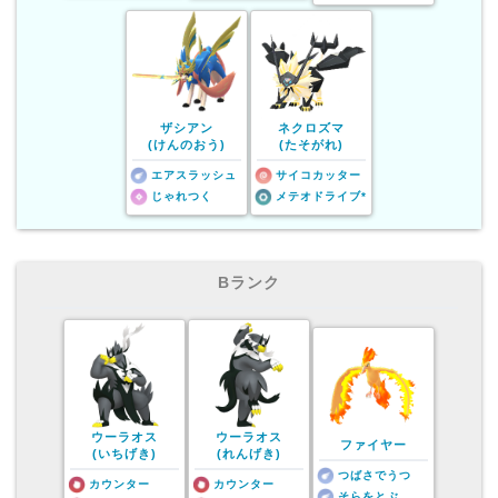
ザシアン
ネクロズマ
(けんのおう)
(たそがれ)
エアスラッシュ
サイコカッター
じゃれつく
メテオドライブ*
Bランク
ウーラオス
ウーラオス
ファイヤー
(いちげき)
(れんげき)
つばさでうつ
カウンター
カウンター
そらをとぶ