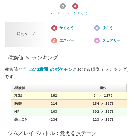
ノーマル
/
かくとう
かくとう
ひこう
弱点タイプ
エスパー
フェアリー
種族値 ＆ ランキング
種族値と
全 1273種類 のポケモン
における順位（ランキング）
です。
種族値
順位
攻撃
282
84
／ 1273
防御
214
154
／ 1273
HP
163
692
／ 1273
最大CP
4234
123
／ 1273
ジム／レイドバトル：覚える技データ