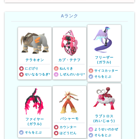
Aランク
フリーザー
テラキオン
カプ・テテフ
(ガラル)
にどげり
ねんりき
サイコカッター
せいなるつるぎ*
しぜんのいかり*
そらをとぶ
ラブトロス
バシャーモ
ファイヤー
(れいじゅう)
(ガラル)
カウンター
ようせいのかぜ
そらをとぶ
はどうだん
そらをとぶ