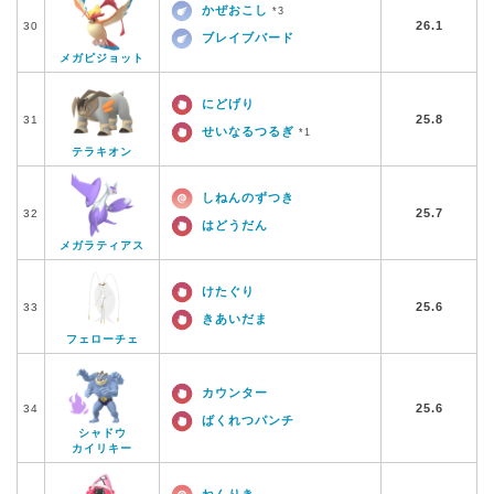
かぜおこし
*3
26.1
30
ブレイブバード
メガピジョット
にどげり
25.8
31
せいなるつるぎ
*1
テラキオン
しねんのずつき
25.7
32
はどうだん
メガラティアス
けたぐり
25.6
33
きあいだま
フェローチェ
カウンター
25.6
34
ばくれつパンチ
シャドウ
カイリキー