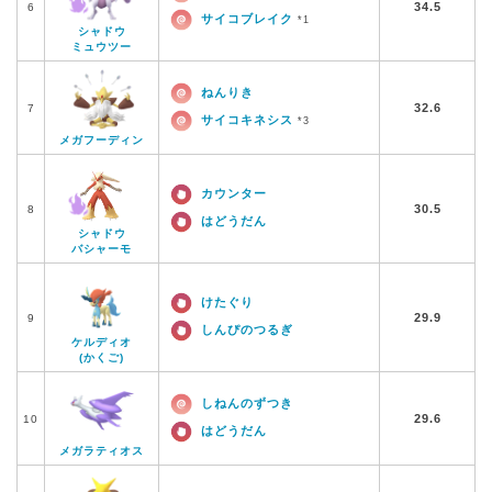
34.5
6
サイコブレイク
*1
シャドウ
ミュウツー
ねんりき
32.6
7
サイコキネシス
*3
メガフーディン
カウンター
30.5
8
はどうだん
シャドウ
バシャーモ
けたぐり
29.9
9
しんぴのつるぎ
ケルディオ
(かくご)
しねんのずつき
29.6
10
はどうだん
メガラティオス