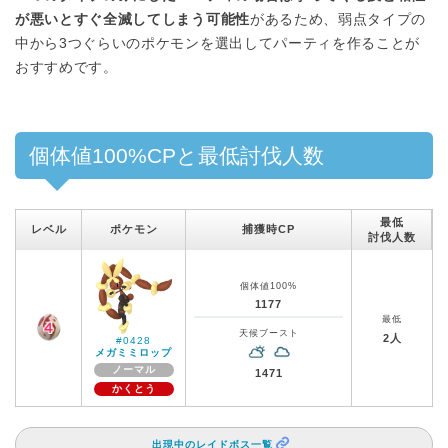
が悪いとすぐ全滅してしまう可能性
があるため、弱点タイプの
中から3つぐらいのポケモンを選出してパーティを作ることが
おすすめです。
個体値100%CPと最低討伐人数
最低
レベル
ポケモン
捕獲時CP
討伐人数
個体値100%
1177
最低
天候ブースト
2人
#0428
メガミミロップ
ノーマル
1471
かくとう
出現中のレイドボス一覧