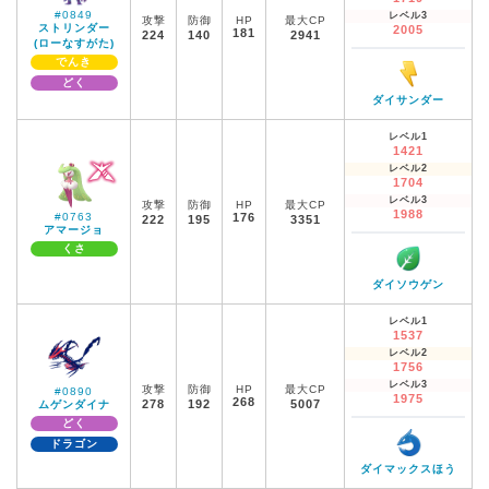
#0849
レベル3
攻撃
防御
HP
最大CP
ストリンダー
2005
181
224
140
2941
(ローなすがた)
でんき
どく
ダイサンダー
レベル1
1421
レベル2
1704
レベル3
攻撃
防御
HP
最大CP
1988
#0763
176
222
195
3351
アマージョ
くさ
ダイソウゲン
レベル1
1537
レベル2
1756
レベル3
攻撃
防御
HP
最大CP
#0890
1975
268
278
192
5007
ムゲンダイナ
どく
ドラゴン
ダイマックスほう