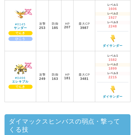
レベル1
1606
レベル2
1927
レベル3
攻撃
防御
HP
最大CP
#0145
2248
207
253
185
3987
サンダー
でんき
ひこう
ダイサンダー
レベル1
1582
レベル2
1899
レベル3
攻撃
防御
HP
最大CP
2215
#0466
181
249
163
3481
エレキブル
でんき
ダイサンダー
ダイマックスヒンバスの弱点・撃って
くる技