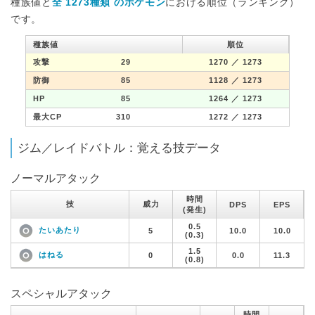
種族値と
全 1273種類 のポケモン
における順位（ランキング）
です。
種族値
順位
攻撃
29
1270
／ 1273
防御
85
1128
／ 1273
HP
85
1264
／ 1273
最大CP
310
1272
／ 1273
ジム／レイドバトル：覚える技データ
ノーマルアタック
時間
技
威力
DPS
EPS
(発生)
0.5
たいあたり
5
10.0
10.0
(0.3)
1.5
はねる
0
0.0
11.3
(0.8)
スペシャルアタック
時間