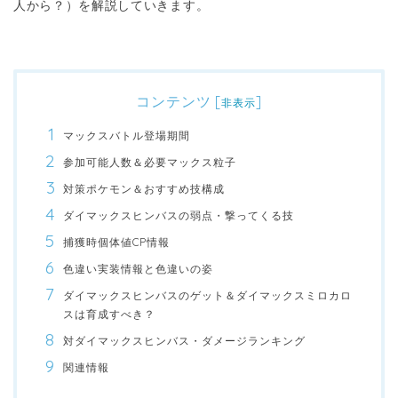
人から？）を解説していきます。
コンテンツ
[
]
非表示
マックスバトル登場期間
参加可能人数＆必要マックス粒子
対策ポケモン＆おすすめ技構成
ダイマックスヒンバスの弱点・撃ってくる技
捕獲時個体値CP情報
色違い実装情報と色違いの姿
ダイマックスヒンバスのゲット＆ダイマックスミロカロ
スは育成すべき？
対ダイマックスヒンバス・ダメージランキング
関連情報