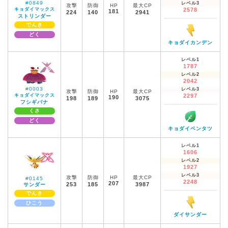
#0849
レベル3
攻撃
防御
HP
最大CP
キョダイマックス
2578
181
224
140
2941
ストリンダー
でんき
どく
キョダイカンデン
レベル1
1787
レベル2
2042
#0003
レベル3
攻撃
防御
HP
最大CP
キョダイマックス
2297
190
198
189
3075
フシギバナ
くさ
どく
キョダイベンタツ
レベル1
1606
レベル2
1927
レベル3
攻撃
防御
HP
最大CP
#0145
2248
207
253
185
3987
サンダー
でんき
ひこう
ダイサンダー