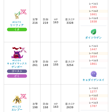
レベル1
1385
レベル2
1661
レベル3
攻撃
防御
HP
最大CP
1938
#0470
163
216
219
3328
リーフィア
くさ
ダイソウゲン
レベル1
1447
レベル2
1654
#0094
レベル3
攻撃
防御
HP
最大CP
キョダイマックス
1861
155
261
149
3254
ゲンガー
ゴースト
どく
キョダイゲンエイ
レベル1
1277
レベル2
1532
レベル3
攻撃
防御
HP
最大CP
1787
#0125
163
198
158
2639
エレブー