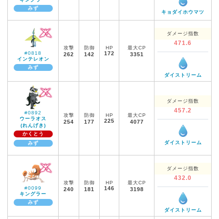
みず
キョダイホウマツ
ダメージ指数
471.6
攻撃
防御
HP
最大CP
#0818
172
262
142
3351
インテレオン
みず
ダイストリーム
ダメージ指数
457.2
#0892
攻撃
防御
HP
最大CP
ウーラオス
225
254
177
4077
(れんげき)
かくとう
ダイストリーム
みず
ダメージ指数
432.0
攻撃
防御
HP
最大CP
#0099
146
240
181
3198
キングラー
みず
ダイストリーム