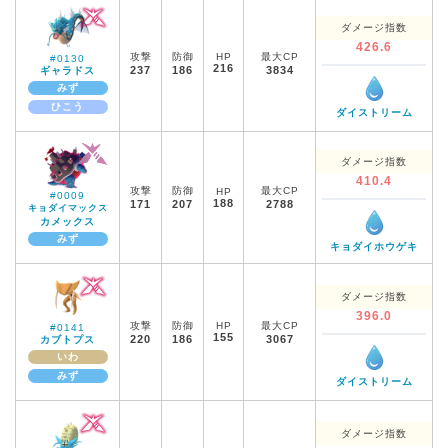
ダメージ指数
426.6
攻撃
防御
HP
最大CP
#0130
216
237
186
3834
ギャラドス
みず
ひこう
ダイストリーム
ダメージ指数
410.4
攻撃
防御
最大CP
HP
#0009
188
171
207
2788
キョダイマックス
カメックス
みず
キョダイホウゲキ
ダメージ指数
396.0
攻撃
防御
HP
最大CP
#0141
155
220
186
3067
カブトプス
いわ
みず
ダイストリーム
ダメージ指数