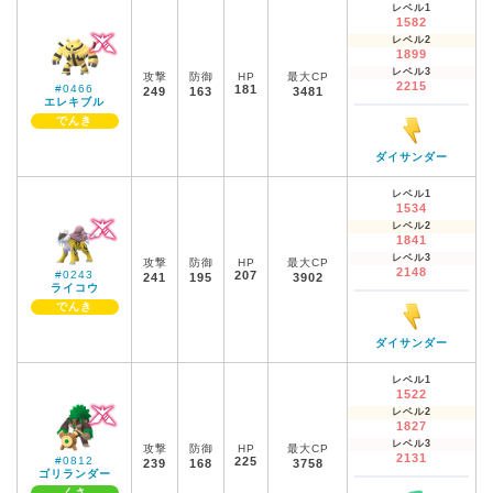
レベル1
1582
レベル2
1899
レベル3
攻撃
防御
HP
最大CP
2215
#0466
181
249
163
3481
エレキブル
でんき
ダイサンダー
レベル1
1534
レベル2
1841
レベル3
攻撃
防御
HP
最大CP
2148
#0243
207
241
195
3902
ライコウ
でんき
ダイサンダー
レベル1
1522
レベル2
1827
レベル3
攻撃
防御
HP
最大CP
2131
#0812
225
239
168
3758
ゴリランダー
くさ