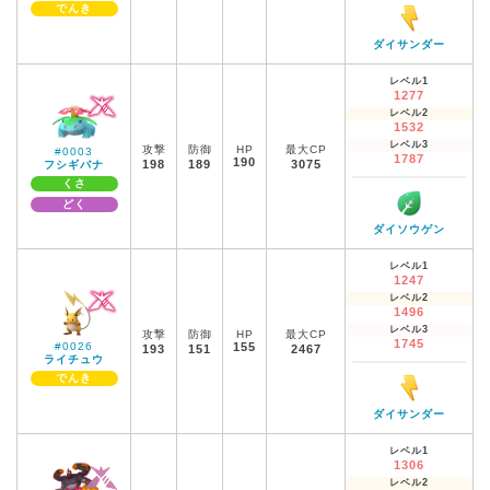
でんき
ダイサンダー
レベル1
1277
レベル2
1532
レベル3
攻撃
防御
HP
最大CP
#0003
1787
190
198
189
3075
フシギバナ
くさ
どく
ダイソウゲン
レベル1
1247
レベル2
1496
レベル3
攻撃
防御
HP
最大CP
1745
#0026
155
193
151
2467
ライチュウ
でんき
ダイサンダー
レベル1
1306
レベル2