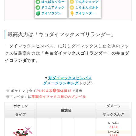
はっぱカッター
でんきショック
ドラムアタック
１０まんボルト
ダイソウゲン
ダイサンダー
最高火力は「キョダイマックスゴリランダー」
「ダイマックスヒンバス」に対しダイマックスしたときのマッ
クス技最高火力は
「キョダイマックスゴリランダー」のキョダ
イコランダ
です。
▼
対ダイマックスヒンバス
ダメージランキング
トップ5
※ ポケモンは全て
PL40＆攻撃個体値15
で算出
※「レベル」は
攻撃ダイマックス技のわざレベル
ポケモン
ダメージ
種族値
タイプ
マックスわざ
レベル1
2131
レベル2
2435