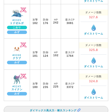
ダイストリーム
ダメージ指数
327.6
攻撃
防御
HP
最大CP
#0365
242
182
176
3081
トドゼルガ
こおり
みず
ダイストリーム
ダメージ指数
325.8
攻撃
防御
HP
最大CP
#0098
102
181
124
1764
クラブ
みず
ダイストリーム
ダメージ指数
324.0
攻撃
防御
HP
最大CP
#0245
225
180
235
3372
スイクン
みず
ダイストリーム
ダイマックス高火力・耐久ランキング