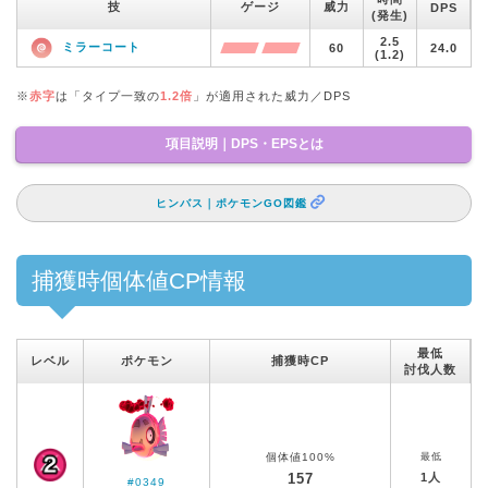
技
ゲージ
威力
DPS
(発生)
2.5
ミラーコート
60
24.0
(1.2)
※
赤字
は「タイプ一致の
1.2倍
」が適用された威力／DPS
項目説明｜DPS・EPSとは
ヒンバス｜ポケモンGO図鑑
捕獲時個体値CP情報
最低
レベル
ポケモン
捕獲時CP
討伐人数
個体値100%
最低
157
1人
#0349