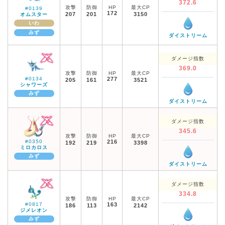
372.6
攻撃
防御
HP
最大CP
#0139
172
207
201
3150
オムスター
いわ
みず
ダイストリーム
ダメージ指数
369.0
攻撃
防御
HP
最大CP
#0134
277
205
161
3521
シャワーズ
みず
ダイストリーム
ダメージ指数
345.6
攻撃
防御
HP
最大CP
#0350
216
192
219
3398
ミロカロス
みず
ダイストリーム
ダメージ指数
334.8
攻撃
防御
HP
最大CP
#0817
163
186
113
2142
ジメレオン
みず