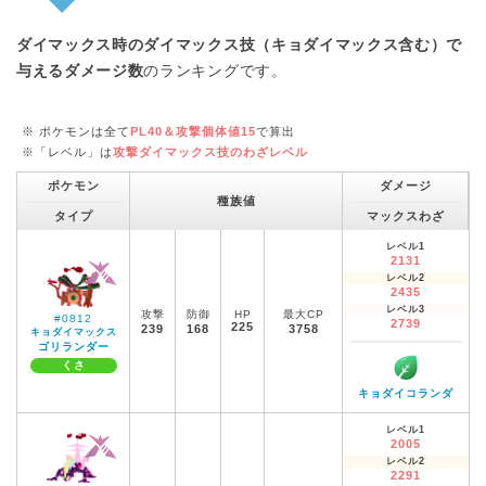
ダイマックス時のダイマックス技（キョダイマックス含む）で
与えるダメージ数
のランキングです。
※ ポケモンは全て
PL40＆攻撃個体値15
で算出
※「レベル」は
攻撃ダイマックス技のわざレベル
ポケモン
ダメージ
種族値
タイプ
マックスわざ
レベル1
2131
レベル2
2435
レベル3
攻撃
防御
HP
最大CP
#0812
2739
225
239
168
3758
キョダイマックス
ゴリランダー
くさ
キョダイコランダ
レベル1
2005
レベル2
2291