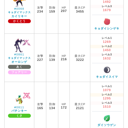
1492
レベル3
攻撃
防御
HP
最大CP
#0068
1679
207
234
159
3455
キョダイマックス
カイリキー
かくとう
キョダイシンゲキ
レベル1
1269
レベル2
1450
#0861
レベル3
攻撃
防御
HP
最大CP
キョダイマックス
1632
216
227
139
3222
オーロンゲ
あく
フェアリー
キョダイスイマ
レベル1
1079
レベル2
1295
レベル3
攻撃
防御
HP
最大CP
1510
#0811
172
165
134
2121
バチンキー
くさ
ダイソウゲン