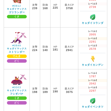
レベル3
攻撃
防御
HP
最大CP
#0812
2739
225
239
168
3758
キョダイマックス
ゴリランダー
くさ
キョダイコランダ
レベル1
2005
レベル2
2291
#0849
レベル3
攻撃
防御
HP
最大CP
キョダイマックス
2578
181
224
140
2941
ストリンダー
でんき
どく
キョダイカンデン
レベル1
1787
レベル2
2042
#0003
レベル3
攻撃
防御
HP
最大CP
キョダイマックス
2297
190
198
189
3075
フシギバナ
くさ
どく
キョダイベンタツ