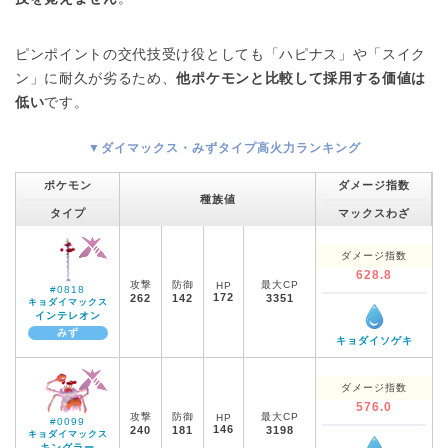
ピンポイントの交代技受け役としても「ハピナス」や「スイク
ン」に耐久が劣るため、
他ポケモンと比較して採用する価値は
低い
です。
▼ダイマックス・みずタイプ高火力ランキング
ポケモン
ダメージ指数
種族値
タイプ
マックスわざ
ダメージ指数
628.8
攻撃
防御
最大CP
HP
#0818
172
262
142
3351
キョダイマックス
インテレオン
みず
キョダイソゲキ
ダメージ指数
576.0
攻撃
防御
最大CP
HP
#0099
146
240
181
3198
キョダイマックス
キングラー