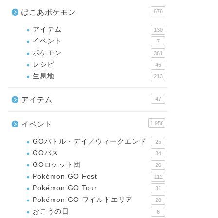
ぽこあポケモン
676
アイテム
130
イベント
7
ポケモン
361
レシピ
45
生息地
213
アイテム
47
イベント
1,956
GOバトル・デイ／ウィークエンド
25
GOパス
34
GOロケット団
20
Pokémon GO Fest
112
Pokémon GO Tour
31
Pokémon GO ワイルドエリア
20
おこうの日
6