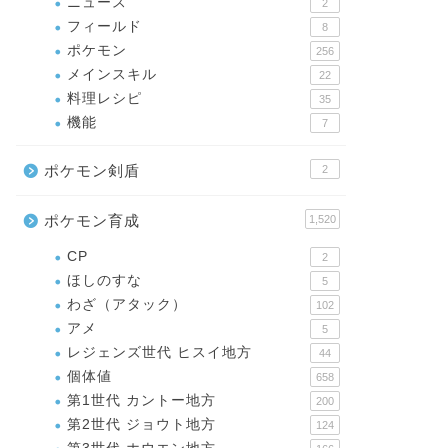
ニュース
2
フィールド
8
ポケモン
256
メインスキル
22
料理レシピ
35
機能
7
ポケモン剣盾
2
ポケモン育成
1,520
CP
2
ほしのすな
5
わざ（アタック）
102
アメ
5
レジェンズ世代 ヒスイ地方
44
個体値
658
第1世代 カントー地方
200
第2世代 ジョウト地方
124