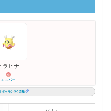
ヒラヒナ
エスパー
｜ポケモンGO図鑑
（なし）