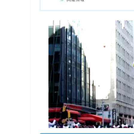
00:00
/
01:00
[ TRUVID ] PO