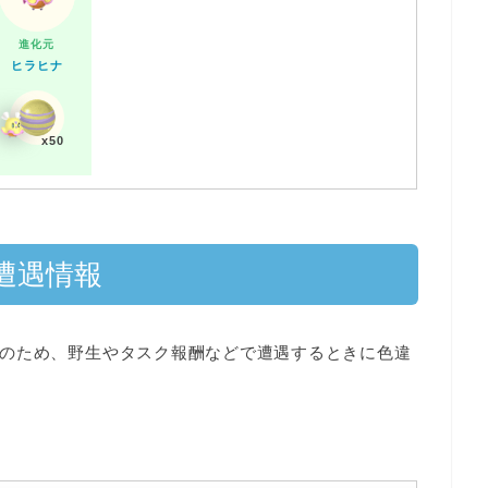
進化元
ヒラヒナ
x50
遭遇情報
のため、野生やタスク報酬などで遭遇するときに
色違