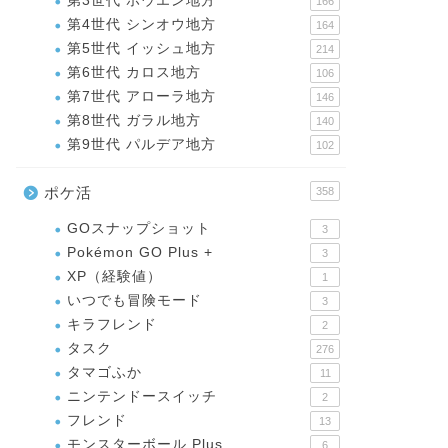
第3世代 ホウエン地方
166
第4世代 シンオウ地方
164
第5世代 イッシュ地方
214
第6世代 カロス地方
106
第7世代 アローラ地方
146
第8世代 ガラル地方
140
第9世代 パルデア地方
102
ポケ活
358
GOスナップショット
3
Pokémon GO Plus +
3
XP（経験値）
1
いつでも冒険モード
3
キラフレンド
2
タスク
276
タマゴふか
11
ニンテンドースイッチ
2
フレンド
13
モンスターボール Plus
6