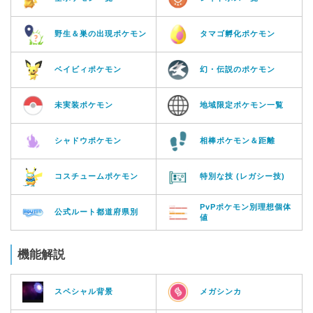
野生＆巣の出現ポケモン
タマゴ孵化ポケモン
ベイビィポケモン
幻・伝説のポケモン
未実装ポケモン
地域限定ポケモン一覧
シャドウポケモン
相棒ポケモン＆距離
コスチュームポケモン
特別な技 (レガシー技)
PvPポケモン別理想個体
公式ルート都道府県別
値
機能解説
スペシャル背景
メガシンカ