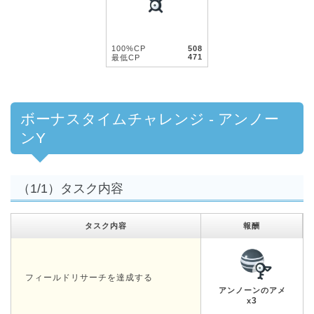
100%CP
508
471
最低CP
ボーナスタイムチャレンジ - アンノー
ンY
（1/1）タスク内容
タスク内容
報酬
フィールドリサーチを達成する
アンノーンのアメ
3
x