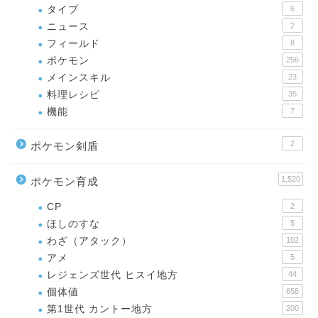
タイプ
6
ニュース
2
フィールド
8
ポケモン
256
メインスキル
23
料理レシピ
35
機能
7
2
ポケモン剣盾
1,520
ポケモン育成
CP
2
ほしのすな
5
わざ（アタック）
102
アメ
5
レジェンズ世代 ヒスイ地方
44
個体値
658
第1世代 カントー地方
200