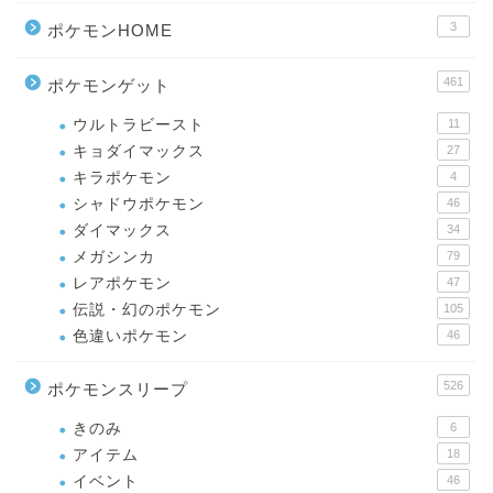
3
ポケモンHOME
461
ポケモンゲット
ウルトラビースト
11
キョダイマックス
27
キラポケモン
4
シャドウポケモン
46
ダイマックス
34
メガシンカ
79
レアポケモン
47
伝説・幻のポケモン
105
色違いポケモン
46
526
ポケモンスリープ
きのみ
6
アイテム
18
イベント
46