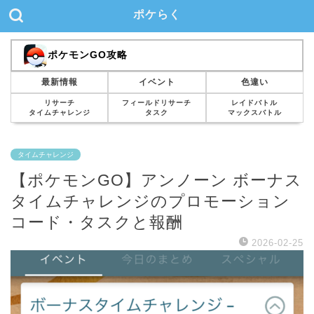
ポケらく
ポケモンGO攻略
最新情報
イベント
色違い
リサーチ
フィールドリサーチ
レイドバトル
タイムチャレンジ
タスク
マックスバトル
タイムチャレンジ
【ポケモンGO】アンノーン ボーナス
タイムチャレンジのプロモーション
コード・タスクと報酬
2026-02-25