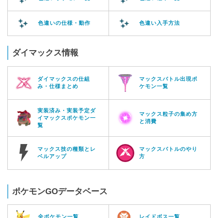
色違いの仕様・動作
色違い入手方法
ダイマックス情報
ダイマックスの仕組
マックスバトル出現ポ
み・仕様まとめ
ケモン一覧
実装済み・実装予定ダ
マックス粒子の集め方
イマックスポケモン一
と消費
覧
マックス技の種類とレ
マックスバトルのやり
ベルアップ
方
ポケモンGOデータベース
全ポケモン一覧
レイドボス一覧