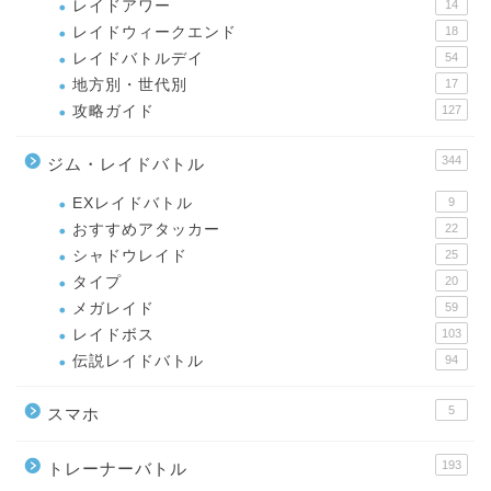
レイドアワー
14
レイドウィークエンド
18
レイドバトルデイ
54
地方別・世代別
17
攻略ガイド
127
344
ジム・レイドバトル
EXレイドバトル
9
おすすめアタッカー
22
シャドウレイド
25
タイプ
20
メガレイド
59
レイドボス
103
伝説レイドバトル
94
5
スマホ
193
トレーナーバトル