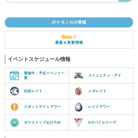
ポケモンGO情報
New！
最新＆更新情報
イベントスケジュール情報
開催中・予定イベント一
コミュニティ・デイ
覧
伝説レイド
メガレイド
スポットライトアワー
レイドアワー
ポケストップおひろめ
GOバトルリーグ