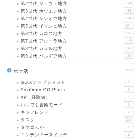
第2世代 ジョウト地方
124
第3世代 ホウエン地方
166
第4世代 シンオウ地方
164
第5世代 イッシュ地方
214
第6世代 カロス地方
106
第7世代 アローラ地方
146
第8世代 ガラル地方
140
第9世代 パルデア地方
102
358
ポケ活
GOスナップショット
3
Pokémon GO Plus +
3
XP（経験値）
1
いつでも冒険モード
3
キラフレンド
2
タスク
276
タマゴふか
11
ニンテンドースイッチ
2