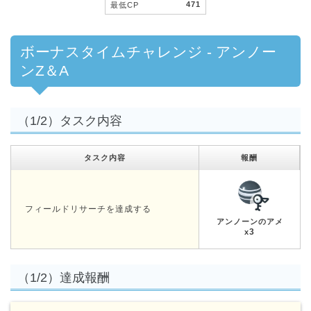
471
最低CP
ボーナスタイムチャレンジ - アンノー
ンZ＆A
（1/2）タスク内容
タスク内容
報酬
フィールドリサーチを達成する
アンノーンのアメ
3
x
（1/2）達成報酬