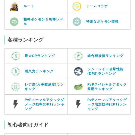
ルート
チームコラボ
相棒ポケモン＆相棒レベ
特別なポケモン交換
ル
各種ランキング
最大CPランキング
総合種族値ランキング
ジム・レイド攻撃性能
耐久力ランキング
(DPS)ランキング
レア度(入手難易度)ラン
PvPスペシャルアタック
キング
発動ランキング
PvPノーマルアタックダ
PvPノーマルアタックゲ
メージ効率(DPT)ランキ
ージ増加効率(EPT)ラン
ング
キング
初心者向けガイド