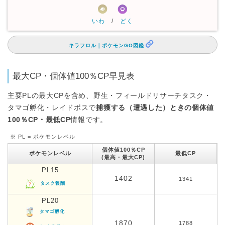
いわ
/
どく
キラフロル｜ポケモンGO図鑑
最大CP・個体値100％CP早見表
主要PLの最大CPを含め、野生・フィールドリサーチタスク・
タマゴ孵化・レイドボスで
捕獲する（遭遇した）ときの個体値
100％CP・最低CP
情報です。
※ PL = ポケモンレベル
個体値100％CP
ポケモンレベル
最低CP
(最高・最大CP)
PL15
1402
1341
タスク報酬
PL20
タマゴ孵化
1870
1788