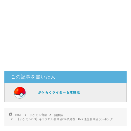
この記事を書いた人
ポケらくライター＆攻略班
HOME
ポケモン育成
個体値
【ポケモンGO】キラフロル個体値CP早見表：PvP理想個体値ランキング