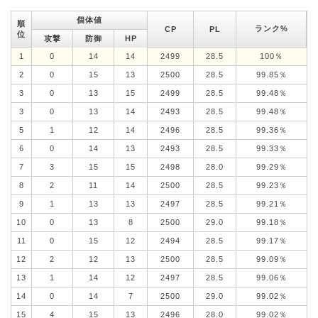
個体値
順
ランク%
CP
PL
位
攻撃
防御
HP
1
0
14
14
2499
28.5
100％
2
0
15
13
2500
28.5
99.85％
3
0
13
15
2499
28.5
99.48％
3
0
13
14
2493
28.5
99.48％
5
1
12
14
2496
28.5
99.36％
6
0
14
13
2493
28.5
99.33％
7
3
15
15
2498
28.0
99.29％
8
2
11
14
2500
28.5
99.23％
9
1
13
13
2497
28.5
99.21％
10
0
13
8
2500
29.0
99.18％
11
0
15
12
2494
28.5
99.17％
12
2
12
13
2500
28.5
99.09％
13
1
14
12
2497
28.5
99.06％
14
0
14
7
2500
29.0
99.02％
15
4
15
13
2496
28.0
99.02％