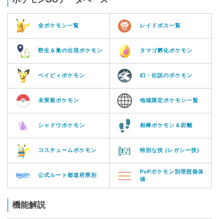
全ポケモン一覧
レイドボス一覧
野生＆巣の出現ポケモン
タマゴ孵化ポケモン
ベイビィポケモン
幻・伝説のポケモン
未実装ポケモン
地域限定ポケモン一覧
シャドウポケモン
相棒ポケモン＆距離
コスチュームポケモン
特別な技 (レガシー技)
PvPポケモン別理想個体
公式ルート都道府県別
値
機能解説