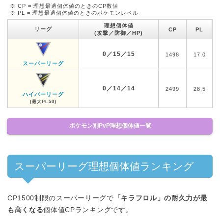
※ CP = 理想最適個体値のときのCP数値
※ PL = 理想最適個体値のときのポケモンレベル
理想個体値
リーグ
CP
PL
(攻撃／防御／HP)
0／15／15
1498
17.0
スーパーリーグ
0／14／14
2499
28.5
ハイパーリーグ
(最大PL50)
ポケモン別PvP理想個体値一覧
スーパーリーグ理想個体値ランキング
CP1500制限のスーパーリーグで
「キラフロル」の耐久力が最
も高くなる
個体値CPランキングです。