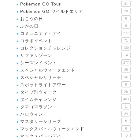
Pokémon GO Tour
31
Pokémon GO ワイルドエリア
20
おこうの日
6
ふかの日
8
コミュニティ・デイ
277
コラボイベント
71
コレクションチャレンジ
130
サファリゾーン
14
シーズンイベント
277
スペシャルウィークエンド
25
スペシャルリサーチ
241
スポットライトアワー
5
タイプ別ウィーク
28
タイムチャレンジ
463
タマゴマラソン
1
ハロウィン
24
マスタリーシリーズ
8
マックスバトルウィークエンド
6
マックスバトルデイ
12