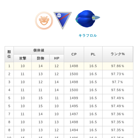
キラフロル
個体値
順
ランク%
CP
PL
位
攻撃
防御
HP
1
10
14
12
1498
16.5
97.86％
2
11
13
12
1500
16.5
97.73％
3
10
12
14
1498
16.5
97.7％
4
11
11
14
1500
16.5
97.56％
5
10
15
11
1499
16.5
97.49％
5
10
15
10
1495
16.5
97.49％
7
11
14
10
1497
16.5
97.36％
8
10
13
13
1498
16.5
97.35％
8
10
13
12
1494
16.5
97.35％
10
15
15
15
1496
16.0
97.25％