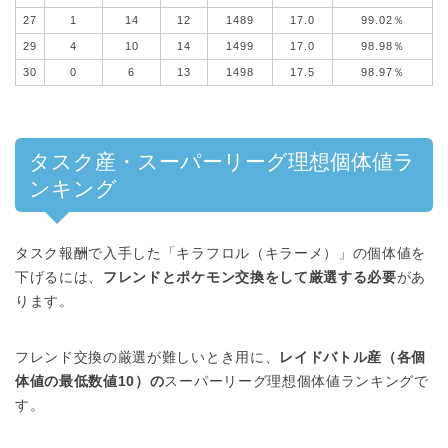
27
1
14
12
1489
17.0
99.02％
29
4
10
14
1499
17.0
98.98％
30
0
6
13
1498
17.5
98.97％
タスク産・スーパーリーグ理想個体値ラ
ンキング
タスク報酬で入手した「キラフロル（キラーメ）」の個体値を
下げるには、
フレンドとポケモン交換をして厳選する必要
があ
ります。
フレンド交換の厳選が難しいとき用に、
レイドバトル産（各個
体値の最低数値10）の
スーパーリーグ理想個体値ランキングで
す。