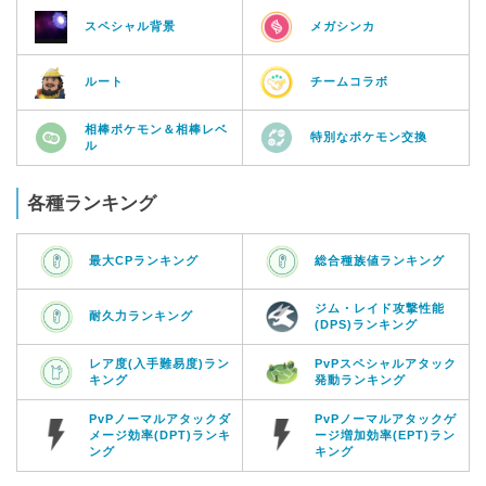
スペシャル背景
メガシンカ
ルート
チームコラボ
相棒ポケモン＆相棒レベ
特別なポケモン交換
ル
各種ランキング
最大CPランキング
総合種族値ランキング
ジム・レイド攻撃性能
耐久力ランキング
(DPS)ランキング
レア度(入手難易度)ラン
PvPスペシャルアタック
キング
発動ランキング
PvPノーマルアタックダ
PvPノーマルアタックゲ
メージ効率(DPT)ランキ
ージ増加効率(EPT)ラン
ング
キング