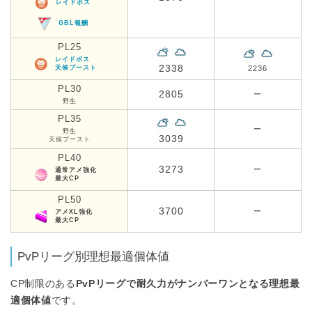
レイドボス
GBL報酬
PL25
レイドボス
2338
天候ブースト
2236
PL30
2805
ー
野生
PL35
ー
野生
3039
天候ブースト
PL40
3273
ー
通常アメ強化
最大CP
PL50
3700
ー
アメXL強化
最大CP
PvPリーグ別理想最適個体値
CP制限のある
PvPリーグで耐久力がナンバーワンとなる理想最
適個体値
です。