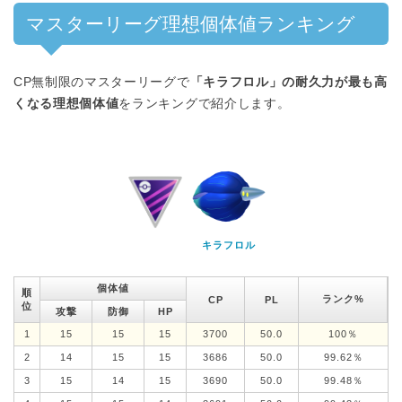
マスターリーグ理想個体値ランキング
CP無制限のマスターリーグで
「キラフロル」の耐久力が最も高
くなる理想個体値
をランキングで紹介します。
キラフロル
個体値
順
ランク%
CP
PL
位
攻撃
防御
HP
1
15
15
15
3700
50.0
100％
2
14
15
15
3686
50.0
99.62％
3
15
14
15
3690
50.0
99.48％