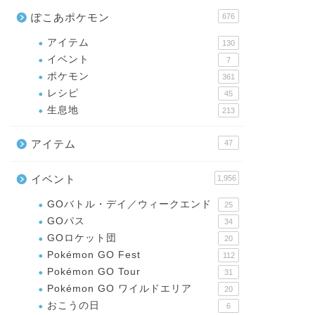
ぽこあポケモン
676
アイテム
130
イベント
7
ポケモン
361
レシピ
45
生息地
213
アイテム
47
イベント
1,956
GOバトル・デイ／ウィークエンド
25
GOパス
34
GOロケット団
20
Pokémon GO Fest
112
Pokémon GO Tour
31
Pokémon GO ワイルドエリア
20
おこうの日
6