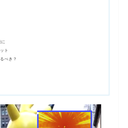
能に
ット
るべき？