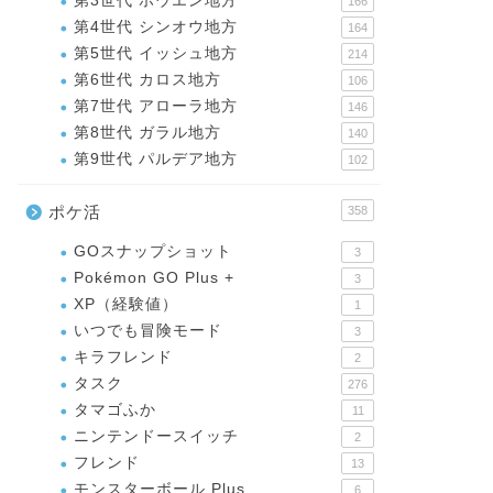
第3世代 ホウエン地方
166
第4世代 シンオウ地方
164
第5世代 イッシュ地方
214
第6世代 カロス地方
106
第7世代 アローラ地方
146
第8世代 ガラル地方
140
第9世代 パルデア地方
102
ポケ活
358
GOスナップショット
3
Pokémon GO Plus +
3
XP（経験値）
1
いつでも冒険モード
3
キラフレンド
2
タスク
276
タマゴふか
11
ニンテンドースイッチ
2
フレンド
13
モンスターボール Plus
6