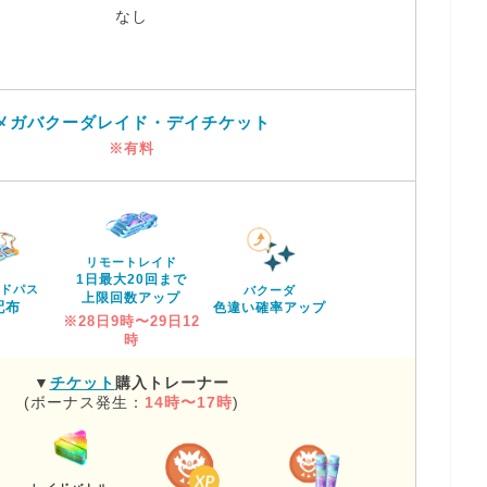
なし
メガバクーダレイド・デイチケット
※有料
リモートレイド
1日最大20回まで
ドパス
バクーダ
上限回数アップ
配布
色違い確率アップ
※28日9時〜29日12
時
▼
チケット
購入トレーナー
(ボーナス発生：
14時〜17時
)