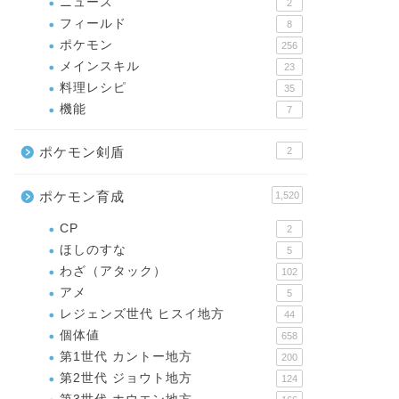
ニュース
2
フィールド
8
ポケモン
256
メインスキル
23
料理レシピ
35
機能
7
ポケモン剣盾
2
ポケモン育成
1,520
CP
2
ほしのすな
5
わざ（アタック）
102
アメ
5
レジェンズ世代 ヒスイ地方
44
個体値
658
第1世代 カントー地方
200
第2世代 ジョウト地方
124