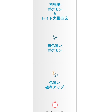
初登場
ポケモン
＆
レイド大量出現
初色違い
ポケモン
色違い
確率アップ