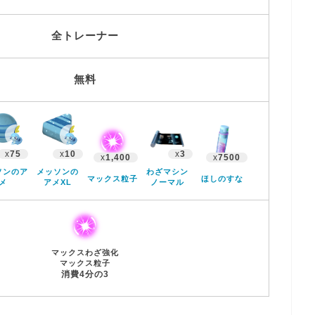
全トレーナー
無料
x
75
x
10
x
3
x
1,400
x
7500
ソンのア
メッソンの
わざマシン
マックス粒子
ほしのすな
メ
アメXL
ノーマル
マックスわざ強化
マックス粒子
消費4分の3