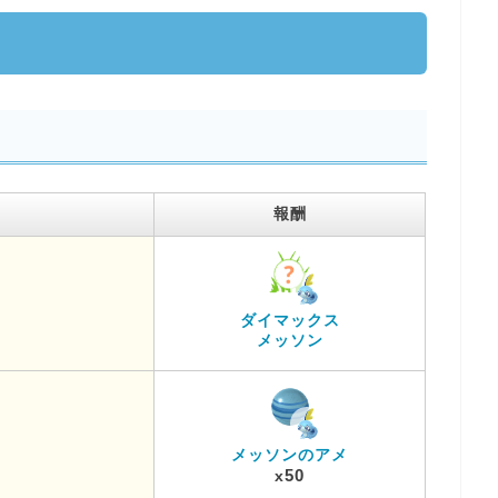
報酬
ダイマックス
メッソン
メッソンのアメ
50
x