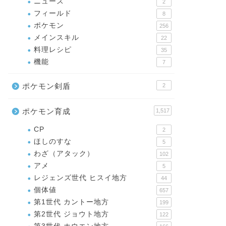
ニュース
2
フィールド
8
ポケモン
256
メインスキル
22
料理レシピ
35
機能
7
ポケモン剣盾
2
ポケモン育成
1,517
CP
2
ほしのすな
5
わざ（アタック）
102
アメ
5
レジェンズ世代 ヒスイ地方
44
個体値
657
第1世代 カントー地方
199
第2世代 ジョウト地方
122