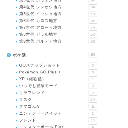
第3世代 ホウエン地方
166
第4世代 シンオウ地方
164
第5世代 イッシュ地方
214
第6世代 カロス地方
106
第7世代 アローラ地方
146
第8世代 ガラル地方
140
第9世代 パルデア地方
102
ポケ活
358
GOスナップショット
3
Pokémon GO Plus +
3
XP（経験値）
1
いつでも冒険モード
3
キラフレンド
2
タスク
276
タマゴふか
11
ニンテンドースイッチ
2
フレンド
13
モンスターボール Plus
6