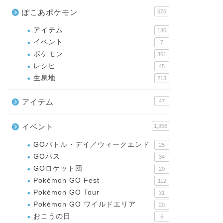
ぽこあポケモン
676
アイテム
130
イベント
7
ポケモン
361
レシピ
45
生息地
213
アイテム
47
イベント
1,956
GOバトル・デイ／ウィークエンド
25
GOパス
34
GOロケット団
20
Pokémon GO Fest
112
Pokémon GO Tour
31
Pokémon GO ワイルドエリア
20
おこうの日
6