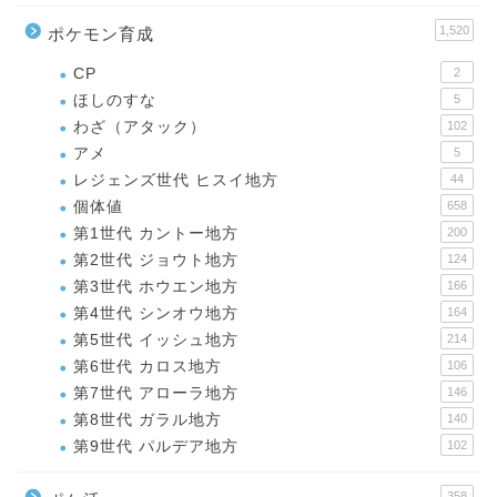
1,520
ポケモン育成
CP
2
ほしのすな
5
わざ（アタック）
102
アメ
5
レジェンズ世代 ヒスイ地方
44
個体値
658
第1世代 カントー地方
200
第2世代 ジョウト地方
124
第3世代 ホウエン地方
166
第4世代 シンオウ地方
164
第5世代 イッシュ地方
214
第6世代 カロス地方
106
第7世代 アローラ地方
146
第8世代 ガラル地方
140
第9世代 パルデア地方
102
358