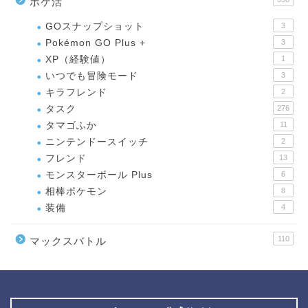
ポケ活
GOスナップショット
3
Pokémon GO Plus +
3
XP（経験値）
1
いつでも冒険モード
3
キラフレンド
2
タスク
276
タマゴふか
11
ニンテンドースイッチ
2
フレンド
13
モンスターボール Plus
6
相棒ポケモン
8
装備
4
110
マックスバトル