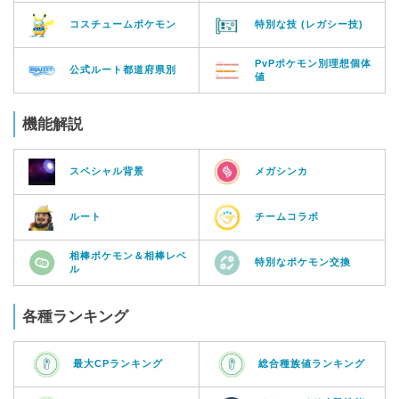
コスチュームポケモン
特別な技 (レガシー技)
PvPポケモン別理想個体
公式ルート都道府県別
値
機能解説
スペシャル背景
メガシンカ
ルート
チームコラボ
相棒ポケモン＆相棒レベ
特別なポケモン交換
ル
各種ランキング
最大CPランキング
総合種族値ランキング