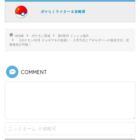
ポケらくライター＆攻略班
HOME
ポケモン育成
第5世代 イッシュ地方
【ポケモンGO】チョボマキの色違い・入手方法とアギルダーへの進化方法：交
換進化が可能！
COMMENT